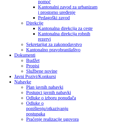
pomoć
Kantonalni zavod za urbanizam
i prostorno uređenje
Pedagoški zavod
Direkcije
Kantonalna direkcija za ceste
Kantonalna direkcija robnih
rezervi
Sekretarijat za zakonodavstvo
Kantonalno pravobranilaštvo
Dokumenti
Budžet
Propisi
Službene novine
Javni Pozivi/Konkursi
Nabavke
Plan javnih nabavki
Postupci javnih nabavki
Odluke o izboru ponuđača
Odluke o
poništenju/otkazivanju
postupaka
Praćenje realizacije ugovora