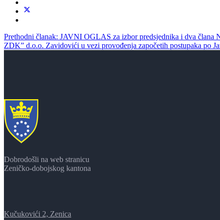
Prethodni članak: JAVNI OGLAS za izbor predsjednika i dva člana 
ZDK” d.o.o. Zavidovići u vezi provođenja započetih postupaka po Ja
Dobrodošli na web stranicu
Zeničko-dobojskog kantona
Kučukovići 2, Zenica