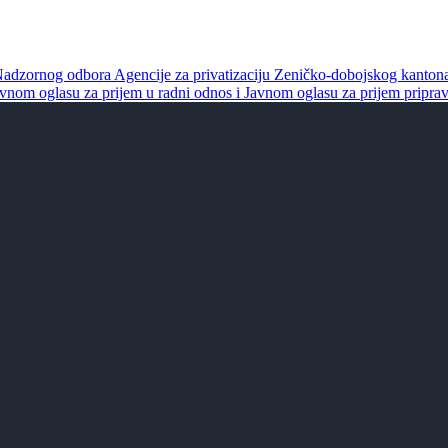
Nadzornog odbora Agencije za privatizaciju Zeničko-dobojskog kanto
vnom oglasu za prijem u radni odnos i Javnom oglasu za prijem pripra