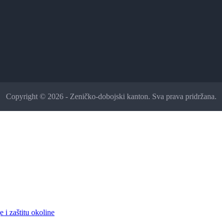
Copyright © 2026 - Zeničko-dobojski kanton. Sva prava pridržana.
 i zaštitu okoline