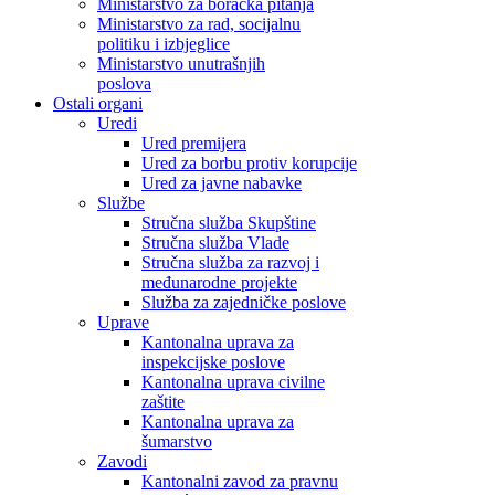
Ministarstvo za boračka pitanja
Ministarstvo za rad, socijalnu
politiku i izbjeglice
Ministarstvo unutrašnjih
poslova
Ostali organi
Uredi
Ured premijera
Ured za borbu protiv korupcije
Ured za javne nabavke
Službe
Stručna služba Skupštine
Stručna služba Vlade
Stručna služba za razvoj i
međunarodne projekte
Služba za zajedničke poslove
Uprave
Kantonalna uprava za
inspekcijske poslove
Kantonalna uprava civilne
zaštite
Kantonalna uprava za
šumarstvo
Zavodi
Kantonalni zavod za pravnu