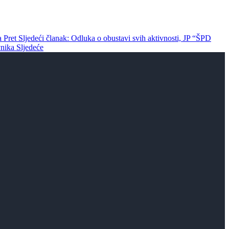
na
Pret
Sljedeći članak: Odluka o obustavi svih aktivnosti, JP “ŠPD
vnika
Sljedeće