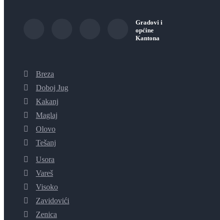
Gradovi i
općine
Kantona
Breza
Doboj Jug
Kakanj
Maglaj
Olovo
Tešanj
Usora
Vareš
Visoko
Zavidovići
Zenica