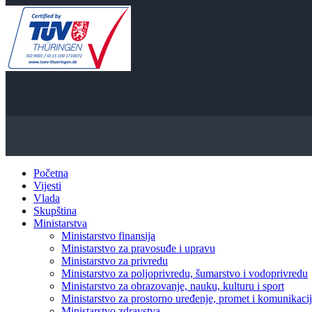
Početna
Vijesti
Vlada
Skupština
Ministarstva
Ministarstvo finansija
Ministarstvo za pravosuđe i upravu
Ministarstvo za privredu
Ministarstvo za poljoprivredu, šumarstvo i vodoprivredu
Ministarstvo za obrazovanje, nauku, kulturu i sport
Ministarstvo za prostorno uređenje, promet i komunikacije
Ministarstvo zdravstva