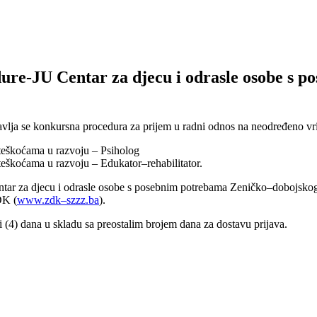
ure-JU Centar za djecu i odrasle osobe s 
vlja se konkursna procedura za prijem u radni odnos na neodređeno vr
s teškoćama u razvoju – Psiholog
 teškoćama u razvoju – Edukator–rehabilitator.
 Centar za djecu i odrasle osobe s posebnim potrebama Zeničko–dobojs
DK (
www.zdk–szzz.ba
).
iri (4) dana u skladu sa preostalim brojem dana za dostavu prijava.