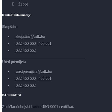
Žepče
Kontakt informacije
Skupština
skupstina@zdk.ba
032 460 660
|
460 661
032 460 662
Ured premijera
uredpremijera@zdk.ba
032 460 600
|
460 601
032 460 602
ISO standard
Zeničko-dobojski kanton-ISO 9001 certifikat.