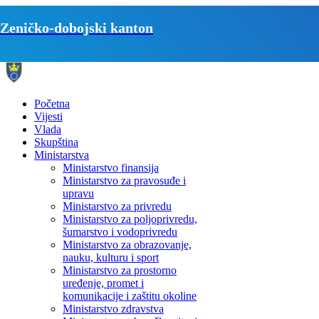
Zeničko-dobojski kanton
Početna
Vijesti
Vlada
Skupština
Ministarstva
Ministarstvo finansija
Ministarstvo za pravosuđe i
upravu
Ministarstvo za privredu
Ministarstvo za poljoprivredu,
šumarstvo i vodoprivredu
Ministarstvo za obrazovanje,
nauku, kulturu i sport
Ministarstvo za prostorno
uređenje, promet i
komunikacije i zaštitu okoline
Ministarstvo zdravstva