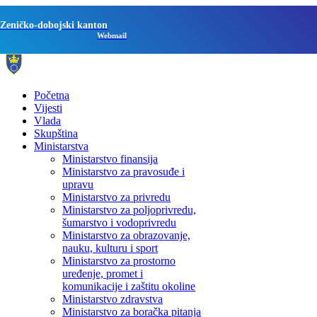
Zeničko-dobojski kanton
Webmail
Početna
Vijesti
Vlada
Skupština
Ministarstva
Ministarstvo finansija
Ministarstvo za pravosuđe i
upravu
Ministarstvo za privredu
Ministarstvo za poljoprivredu,
šumarstvo i vodoprivredu
Ministarstvo za obrazovanje,
nauku, kulturu i sport
Ministarstvo za prostorno
uređenje, promet i
komunikacije i zaštitu okoline
Ministarstvo zdravstva
Ministarstvo za boračka pitanja