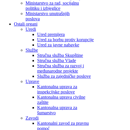
Ministarstvo za rad, socijalnu
politiku i izbjeglice
Ministarstvo unutrašnjih
poslova
Ostali organi
Uredi
Ured premijera
Ured za borbu protiv korupcije
Ured za javne nabavke
Službe
Stručna služba Skupštine
Stručna služba Vlade
Stručna služba za razvoj i
međunarodne projekte
Služba za zajedničke poslove
Uprave
Kantonalna uprava za
inspekcijske poslove
Kantonalna uprava civilne
zaštite
Kantonalna uprava za
šumarstvo
Zavodi
Kantonalni zavod za pravnu
pomoć