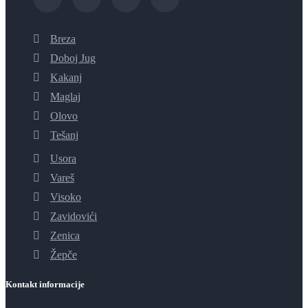
Breza
Doboj Jug
Kakanj
Maglaj
Olovo
Tešanj
Usora
Vareš
Visoko
Zavidovići
Zenica
Žepče
Kontakt informacije