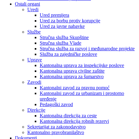
Ostali organi
Uredi
Ured premijera
Ured za borbu protiv korupcije
Ured za javne nabavke
Službe
Stručna služba Skupštine
Stručna služba Vlade
Stručna služba za razvoj i međunarodne projekte
Služba za zajedničke poslove
Uprave
Kantonalna uprava za inspekcijske poslove
Kantonalna uprava civilne zaštite
Kantonalna uprava za šumarstvo
Zavodi
Kantonalni zavod za pravnu pomoć
Kantonalni zavod za urbanizam i prostorno
uređenje
Pedagoški zavod
Direkcije
Kantonalna direkcija za ceste
Kantonalna direkcija robnih rezervi
Sekretarijat za zakonodavstvo
Kantonalno pravobranilaštvo
Dokumenti