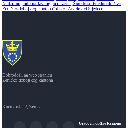
Nadzornog odbora Javnog preduzeća ,,Šumsko-privredno društvo
Zeničko-dobojskog kantona" d.o.o. Zavidovići
Sljedeće
Dobrodošli na web stranicu
Zeničko-dobojskog kantona
Kučukovići 2, Zenica
Gradovi i općine Kantona