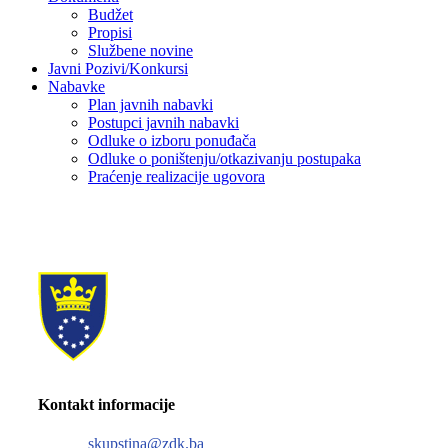
Budžet
Propisi
Službene novine
Javni Pozivi/Konkursi
Nabavke
Plan javnih nabavki
Postupci javnih nabavki
Odluke o izboru ponuđača
Odluke o poništenju/otkazivanju postupaka
Praćenje realizacije ugovora
Kontakt informacije
skupstina@zdk.ba