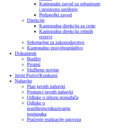
Kantonalni zavod za urbanizam
i prostorno uređenje
Pedagoški zavod
Direkcije
Kantonalna direkcija za ceste
Kantonalna direkcija robnih
rezervi
Sekretarijat za zakonodavstvo
Kantonalno pravobranilaštvo
Dokumenti
Budžet
Propisi
Službene novine
Javni Pozivi/Konkursi
Nabavke
Plan javnih nabavki
Postupci javnih nabavki
Odluke o izboru ponuđača
Odluke o
poništenju/otkazivanju
postupaka
Praćenje realizacije ugovora