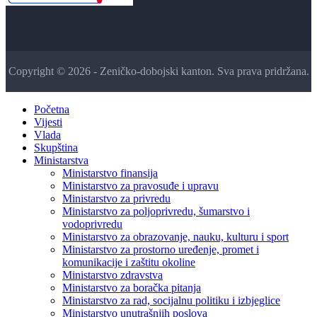
Copyright © 2026 - Zeničko-dobojski kanton. Sva prava pridržana.
Početna
Vijesti
Vlada
Skupština
Ministarstva
Ministarstvo finansija
Ministarstvo za pravosuđe i upravu
Ministarstvo za privredu
Ministarstvo za poljoprivredu, šumarstvo i
vodoprivredu
Ministarstvo za obrazovanje, nauku, kulturu i sport
Ministarstvo za prostorno uređenje, promet i
komunikacije i zaštitu okoline
Ministarstvo zdravstva
Ministarstvo za boračka pitanja
Ministarstvo za rad, socijalnu politiku i izbjeglice
Ministarstvo unutrašnjih poslova