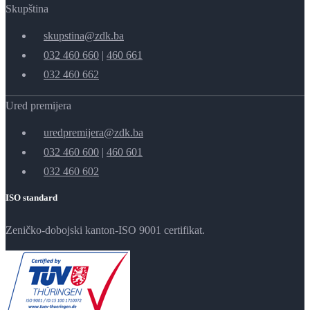
Skupština
skupstina@zdk.ba
032 460 660
|
460 661
032 460 662
Ured premijera
uredpremijera@zdk.ba
032 460 600
|
460 601
032 460 602
ISO standard
Zeničko-dobojski kanton-ISO 9001 certifikat.