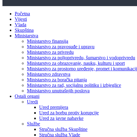
Početna
Vijesti
Vlada
Skupština
Ministarstva
Ministarstvo finansija
Ministarstvo za pravosuđe i upravu
Ministarstvo za privredu
Ministarstvo za poljoprivredu, šumarstvo i vodoprivredu
Ministarstvo za obrazovanje, nauku, kulturu i sport
Ministarstvo za prostorno uređenje, promet i komunikacije
Ministarstvo zdravstva
Ministarstvo za boračka pitanja
Ministarstvo za rad, socijalnu politiku i izbjeglice
Ministarstvo unutrašnjih poslova
Ostali organi
Uredi
Ured premijera
Ured za borbu protiv korupcije
Ured za javne nabavke
Službe
Stručna služba Skupštine
Stručna služba Vlade