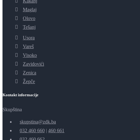
Kakanj
Maglaj
Olovo
Tešanj
Usora
Vareš
Visoko
Zavidovići
Zenica
Žepče
Kontakt informacije
Skupština
skupstina@zdk.ba
032 460 660
|
460 661
032 460 662