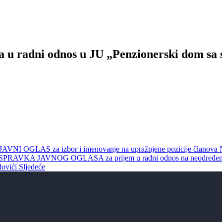
ika u radni odnos u JU „Penzionerski dom s
GLAS za izbor i imenovanje na upražnjene pozicije članova Nad
: ISPRAVKA JAVNOG OGLASA za prijem u radni odnos na neodređeno i 
dovići
Sljedeće