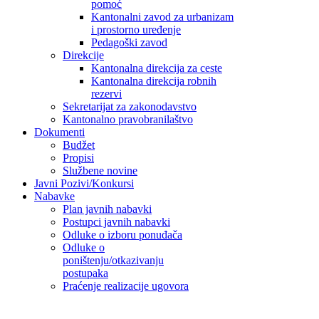
pomoć
Kantonalni zavod za urbanizam
i prostorno uređenje
Pedagoški zavod
Direkcije
Kantonalna direkcija za ceste
Kantonalna direkcija robnih
rezervi
Sekretarijat za zakonodavstvo
Kantonalno pravobranilaštvo
Dokumenti
Budžet
Propisi
Službene novine
Javni Pozivi/Konkursi
Nabavke
Plan javnih nabavki
Postupci javnih nabavki
Odluke o izboru ponuđača
Odluke o
poništenju/otkazivanju
postupaka
Praćenje realizacije ugovora