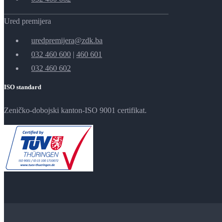
Ured premijera
uredpremijera@zdk.ba
032 460 600
|
460 601
032 460 602
ISO standard
Zeničko-dobojski kanton-ISO 9001 certifikat.