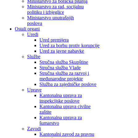
Ministarstvo za boračka pitanja
Ministarstvo za rad, socijalnu
politiku i izbjeglice
Ministarstvo unutrašnjih
poslova
Ostali organi
Uredi
Ured premijera
Ured za borbu protiv korupcije
Ured za javne nabavke
Službe
Stručna služba Skupštine
Stručna služba Vlade
Stručna služba za razvoj i
međunarodne projekte
Služba za zajedničke poslove
Uprave
Kantonalna uprava za
inspekcijske poslove
Kantonalna uprava civilne
zaštite
Kantonalna uprava za
šumarstvo
Zavodi
Kantonalni zavod za pravnu