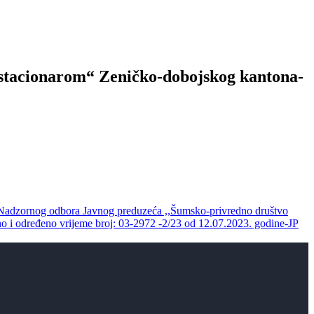
a stacionarom“ Zeničko-dobojskog kantona-
zornog odbora Javnog preduzeća ,,Šumsko-privredno društvo
određeno vrijeme broj: 03-2972 -2/23 od 12.07.2023. godine-JP