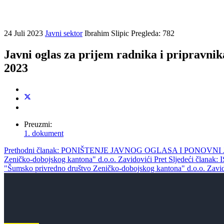
24 Juli 2023
Javni sektor
Ibrahim Slipic
Pregleda: 782
Javni oglas za prijem radnika i pripravn
2023
Preuzmi:
1. dokument
Prethodni članak: PONIŠTENJE JAVNOG OGLASA I PONOVNI JAVNI O
Zeničko-dobojskog kantona" d.o.o. Zavidovići
Pret
Sljedeći članak
"Šumsko privredno društvo Zeničko-dobojskog kantona" d.o.o. Zavi