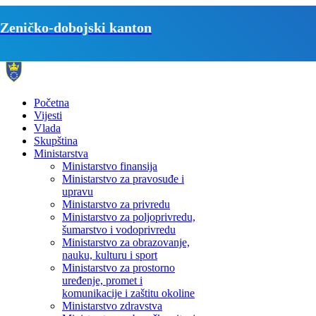
Zeničko-dobojski kanton
Početna
Vijesti
Vlada
Skupština
Ministarstva
Ministarstvo finansija
Ministarstvo za pravosuđe i
upravu
Ministarstvo za privredu
Ministarstvo za poljoprivredu,
šumarstvo i vodoprivredu
Ministarstvo za obrazovanje,
nauku, kulturu i sport
Ministarstvo za prostorno
uređenje, promet i
komunikacije i zaštitu okoline
Ministarstvo zdravstva