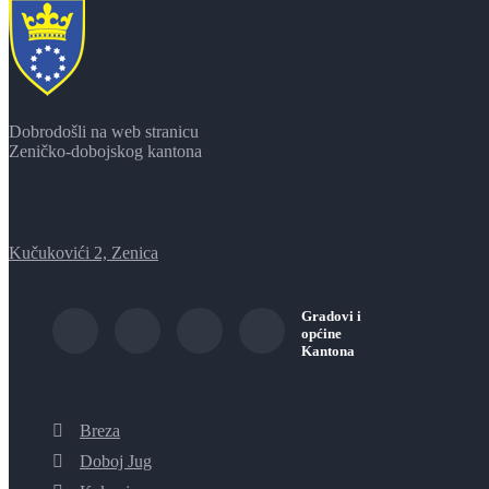
Dobrodošli na web stranicu
Zeničko-dobojskog kantona
Kučukovići 2, Zenica
Gradovi i
općine
Kantona
Breza
Doboj Jug