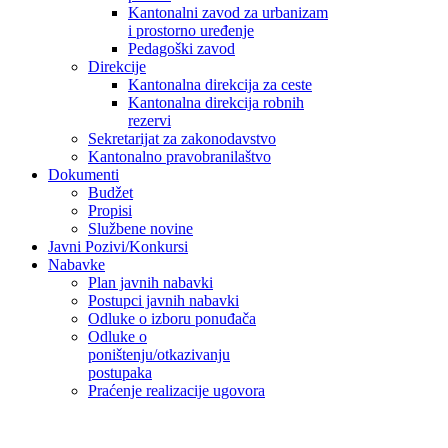
Kantonalni zavod za urbanizam
i prostorno uređenje
Pedagoški zavod
Direkcije
Kantonalna direkcija za ceste
Kantonalna direkcija robnih
rezervi
Sekretarijat za zakonodavstvo
Kantonalno pravobranilaštvo
Dokumenti
Budžet
Propisi
Službene novine
Javni Pozivi/Konkursi
Nabavke
Plan javnih nabavki
Postupci javnih nabavki
Odluke o izboru ponuđača
Odluke o
poništenju/otkazivanju
postupaka
Praćenje realizacije ugovora