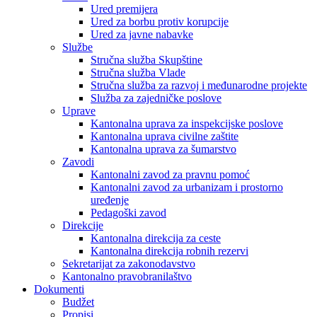
Ured premijera
Ured za borbu protiv korupcije
Ured za javne nabavke
Službe
Stručna služba Skupštine
Stručna služba Vlade
Stručna služba za razvoj i međunarodne projekte
Služba za zajedničke poslove
Uprave
Kantonalna uprava za inspekcijske poslove
Kantonalna uprava civilne zaštite
Kantonalna uprava za šumarstvo
Zavodi
Kantonalni zavod za pravnu pomoć
Kantonalni zavod za urbanizam i prostorno
uređenje
Pedagoški zavod
Direkcije
Kantonalna direkcija za ceste
Kantonalna direkcija robnih rezervi
Sekretarijat za zakonodavstvo
Kantonalno pravobranilaštvo
Dokumenti
Budžet
Propisi