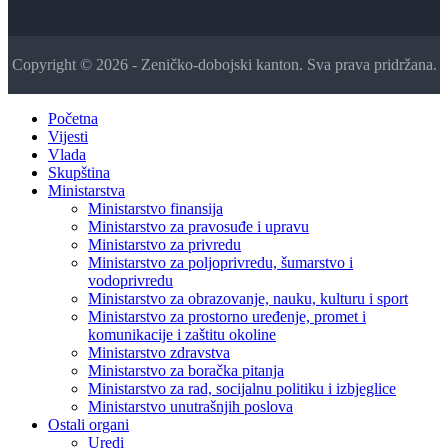
Copyright © 2026 - Zeničko-dobojski kanton. Sva prava pridržana.
Početna
Vijesti
Vlada
Skupština
Ministarstva
Ministarstvo finansija
Ministarstvo za pravosuđe i upravu
Ministarstvo za privredu
Ministarstvo za poljoprivredu, šumarstvo i
vodoprivredu
Ministarstvo za obrazovanje, nauku, kulturu i sport
Ministarstvo za prostorno uređenje, promet i
komunikacije i zaštitu okoline
Ministarstvo zdravstva
Ministarstvo za boračka pitanja
Ministarstvo za rad, socijalnu politiku i izbjeglice
Ministarstvo unutrašnjih poslova
Ostali organi
Uredi