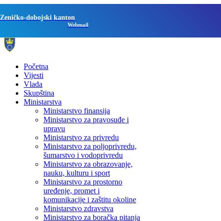
Zeničko-dobojski kanton
Webmail
Početna
Vijesti
Vlada
Skupština
Ministarstva
Ministarstvo finansija
Ministarstvo za pravosuđe i
upravu
Ministarstvo za privredu
Ministarstvo za poljoprivredu,
šumarstvo i vodoprivredu
Ministarstvo za obrazovanje,
nauku, kulturu i sport
Ministarstvo za prostorno
uređenje, promet i
komunikacije i zaštitu okoline
Ministarstvo zdravstva
Ministarstvo za boračka pitanja