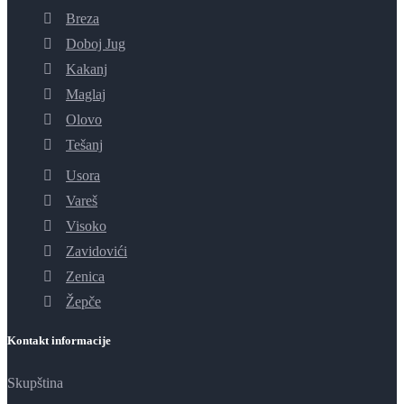
Breza
Doboj Jug
Kakanj
Maglaj
Olovo
Tešanj
Usora
Vareš
Visoko
Zavidovići
Zenica
Žepče
Kontakt informacije
Skupština