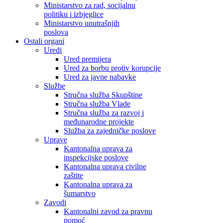
Ministarstvo za rad, socijalnu
politiku i izbjeglice
Ministarstvo unutrašnjih
poslova
Ostali organi
Uredi
Ured premijera
Ured za borbu protiv korupcije
Ured za javne nabavke
Službe
Stručna služba Skupštine
Stručna služba Vlade
Stručna služba za razvoj i
međunarodne projekte
Služba za zajedničke poslove
Uprave
Kantonalna uprava za
inspekcijske poslove
Kantonalna uprava civilne
zaštite
Kantonalna uprava za
šumarstvo
Zavodi
Kantonalni zavod za pravnu
pomoć