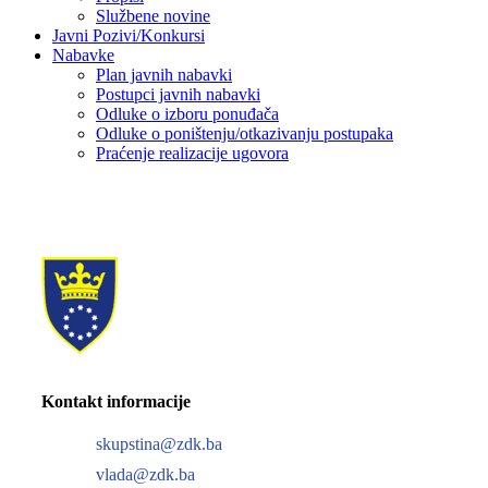
Službene novine
Javni Pozivi/Konkursi
Nabavke
Plan javnih nabavki
Postupci javnih nabavki
Odluke o izboru ponuđača
Odluke o poništenju/otkazivanju postupaka
Praćenje realizacije ugovora
Kontakt informacije
skupstina@zdk.ba
vlada@zdk.ba