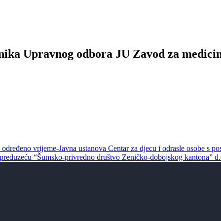
ednika Upravnog odbora JU Zavod za medicin
 određeno vrijeme-Javna ustanova Centar za djecu i odrasle osobe s 
m preduzeću “Šumsko-privredno društvo Zeničko-dobojskog kantona” d.