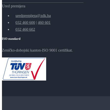
Ured premijera
uredpremijera@zdk.ba
032 460 600
|
460 601
032 460 602
ISO standard
Zeničko-dobojski kanton-ISO 9001 certifikat.