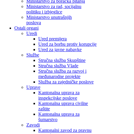
Ministarstvo za boračka pitanja
Ministarstvo za rad, socijalnu
politiku i izbjeglice
Ministarstvo unutrašnjih
poslova
Ostali organi
Uredi
Ured premijera
Ured za borbu protiv korupcije
Ured za javne nabavke
Službe
Stručna služba Skupštine
Stručna služba Vlade
Stručna služba za razvoj i
međunarodne projekte
Služba za zajedničke poslove
Uprave
Kantonalna uprava za
inspekcijske poslove
Kantonalna uprava civilne
zaštite
Kantonalna uprava za
šumarstvo
Zavodi
Kantonalni zavod za pravnu