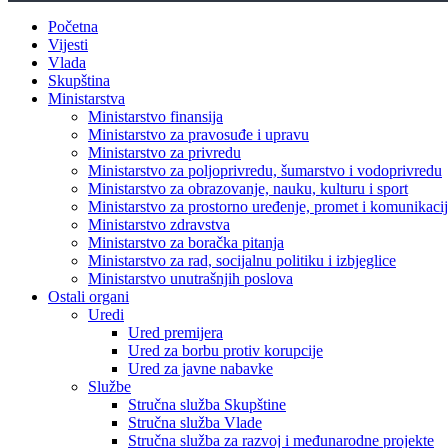
Početna
Vijesti
Vlada
Skupština
Ministarstva
Ministarstvo finansija
Ministarstvo za pravosuđe i upravu
Ministarstvo za privredu
Ministarstvo za poljoprivredu, šumarstvo i vodoprivredu
Ministarstvo za obrazovanje, nauku, kulturu i sport
Ministarstvo za prostorno uređenje, promet i komunikacije
Ministarstvo zdravstva
Ministarstvo za boračka pitanja
Ministarstvo za rad, socijalnu politiku i izbjeglice
Ministarstvo unutrašnjih poslova
Ostali organi
Uredi
Ured premijera
Ured za borbu protiv korupcije
Ured za javne nabavke
Službe
Stručna služba Skupštine
Stručna služba Vlade
Stručna služba za razvoj i međunarodne projekte