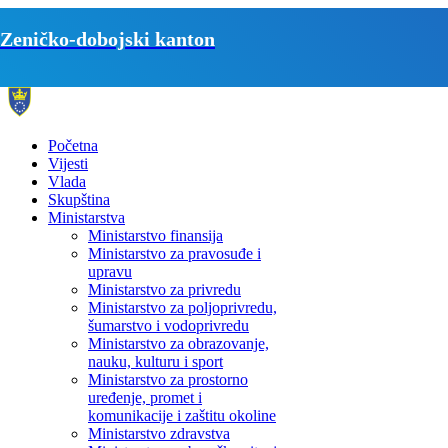
Zeničko-dobojski kanton
Početna
Vijesti
Vlada
Skupština
Ministarstva
Ministarstvo finansija
Ministarstvo za pravosuđe i
upravu
Ministarstvo za privredu
Ministarstvo za poljoprivredu,
šumarstvo i vodoprivredu
Ministarstvo za obrazovanje,
nauku, kulturu i sport
Ministarstvo za prostorno
uređenje, promet i
komunikacije i zaštitu okoline
Ministarstvo zdravstva