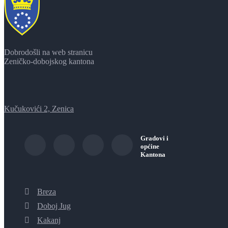
Dobrodošli na web stranicu
Zeničko-dobojskog kantona
Kučukovići 2, Zenica
Gradovi i
općine
Kantona
Breza
Doboj Jug
Kakanj