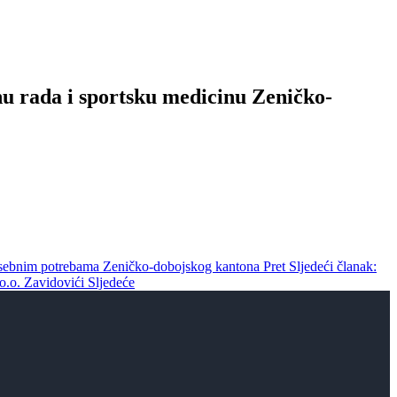
u rada i sportsku medicinu Zeničko-
posebnim potrebama Zeničko-dobojskog kantona
Pret
Sljedeći članak:
o.o. Zavidovići
Sljedeće