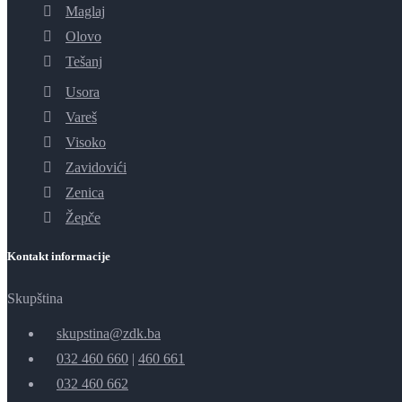
Maglaj
Olovo
Tešanj
Usora
Vareš
Visoko
Zavidovići
Zenica
Žepče
Kontakt informacije
Skupština
skupstina@zdk.ba
032 460 660
|
460 661
032 460 662