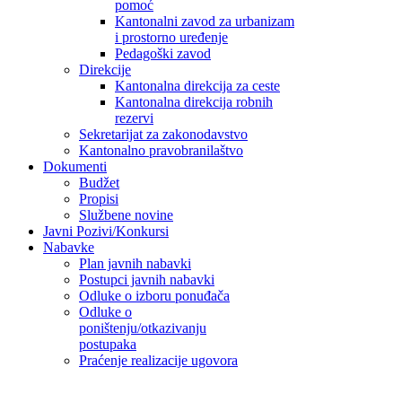
pomoć
Kantonalni zavod za urbanizam
i prostorno uređenje
Pedagoški zavod
Direkcije
Kantonalna direkcija za ceste
Kantonalna direkcija robnih
rezervi
Sekretarijat za zakonodavstvo
Kantonalno pravobranilaštvo
Dokumenti
Budžet
Propisi
Službene novine
Javni Pozivi/Konkursi
Nabavke
Plan javnih nabavki
Postupci javnih nabavki
Odluke o izboru ponuđača
Odluke o
poništenju/otkazivanju
postupaka
Praćenje realizacije ugovora