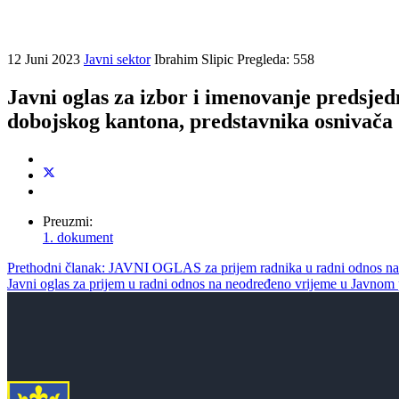
12 Juni 2023
Javni sektor
Ibrahim Slipic
Pregleda: 558
Javni oglas za izbor i imenovanje predsj
dobojskog kantona, predstavnika osnivača
Preuzmi:
1. dokument
Prethodni članak: JAVNI OGLAS za prijem radnika u radni odnos na
Javni oglas za prijem u radni odnos na neodređeno vrijeme u Javno