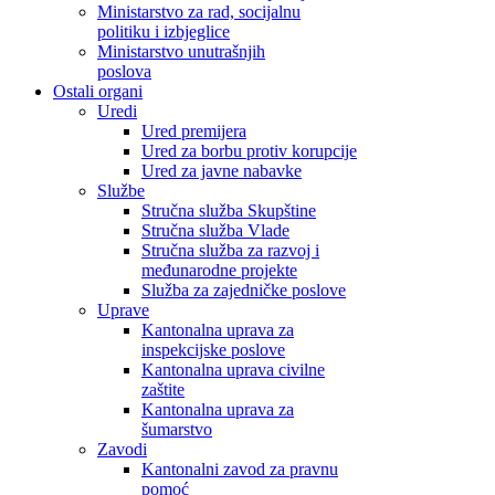
Ministarstvo za rad, socijalnu
politiku i izbjeglice
Ministarstvo unutrašnjih
poslova
Ostali organi
Uredi
Ured premijera
Ured za borbu protiv korupcije
Ured za javne nabavke
Službe
Stručna služba Skupštine
Stručna služba Vlade
Stručna služba za razvoj i
međunarodne projekte
Služba za zajedničke poslove
Uprave
Kantonalna uprava za
inspekcijske poslove
Kantonalna uprava civilne
zaštite
Kantonalna uprava za
šumarstvo
Zavodi
Kantonalni zavod za pravnu
pomoć