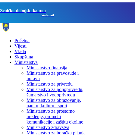
Zeničko-dobojski kanton
Webmail
Početna
Vijesti
Vlada
Skupština
Ministarstva
Ministarstvo finansija
Ministarstvo za pravosuđe i
upravu
Ministarstvo za privredu
Ministarstvo za poljoprivredu,
šumarstvo i vodoprivredu
Ministarstvo za obrazovanje,
nauku, kulturu i sport
Ministarstvo za prostorno
uređenje, promet i
komunikacije i zaštitu okoline
Ministarstvo zdravstva
Ministarstvo za boračka pitanja