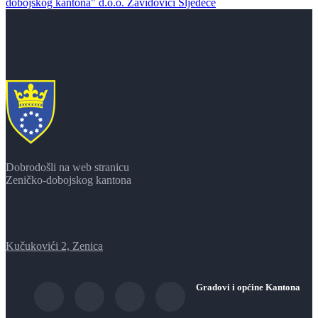
dobojskog kantona" d.o.o. Zavidovići
Sljedeće
Dobrodošli na web stranicu
Zeničko-dobojskog kantona
Kučukovići 2, Zenica
Gradovi i općine Kantona