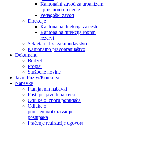
Kantonalni zavod za urbanizam
i prostorno uređenje
Pedagoški zavod
Direkcije
Kantonalna direkcija za ceste
Kantonalna direkcija robnih
rezervi
Sekretarijat za zakonodavstvo
Kantonalno pravobranilaštvo
Dokumenti
Budžet
Propisi
Službene novine
Javni Pozivi/Konkursi
Nabavke
Plan javnih nabavki
Postupci javnih nabavki
Odluke o izboru ponuđača
Odluke o
poništenju/otkazivanju
postupaka
Praćenje realizacije ugovora