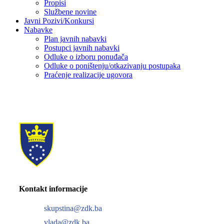
Propisi
Službene novine
Javni Pozivi/Konkursi
Nabavke
Plan javnih nabavki
Postupci javnih nabavki
Odluke o izboru ponuđača
Odluke o poništenju/otkazivanju postupaka
Praćenje realizacije ugovora
Kontakt informacije
skupstina@zdk.ba
vlada@zdk.ba