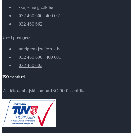
skupstina@zdk.ba
032 460 660
|
460 661
032 460 662
Ured premijera
uredpremijera@zdk.ba
032 460 600
|
460 601
032 460 602
ISO standard
Zeničko-dobojski kanton-ISO 9001 certifikat.