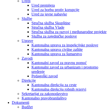
Uredi
Ured premijera
Ured za borbu protiv korupcije
Ured za javne nabavke
Službe
Stručna služba Skupštine
Stručna služba Vlade
Stručna služba za razvoj i međunarodne projekte
Služba za zajedničke poslove
Uprave
Kantonalna uprava za inspekcijske poslove
Kantonalna uprava civilne zaštite
Kantonalna uprava za šumarstvo
Zavodi
Kantonalni zavod za pravnu pomoć
Kantonalni zavod za urbanizam i prostorno
uređenje
Pedagoški zavod
Direkcije
Kantonalna direkcija za ceste
Kantonalna direkcija robnih rezervi
Sekretarijat za zakonodavstvo
Kantonalno pravobranilaštvo
Dokumenti
Budžet