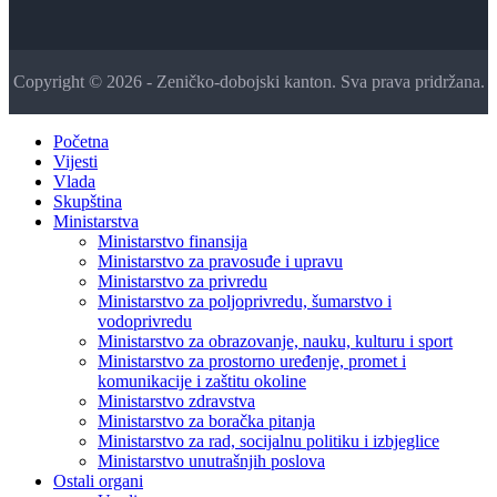
Copyright © 2026 - Zeničko-dobojski kanton. Sva prava pridržana.
Početna
Vijesti
Vlada
Skupština
Ministarstva
Ministarstvo finansija
Ministarstvo za pravosuđe i upravu
Ministarstvo za privredu
Ministarstvo za poljoprivredu, šumarstvo i
vodoprivredu
Ministarstvo za obrazovanje, nauku, kulturu i sport
Ministarstvo za prostorno uređenje, promet i
komunikacije i zaštitu okoline
Ministarstvo zdravstva
Ministarstvo za boračka pitanja
Ministarstvo za rad, socijalnu politiku i izbjeglice
Ministarstvo unutrašnjih poslova
Ostali organi