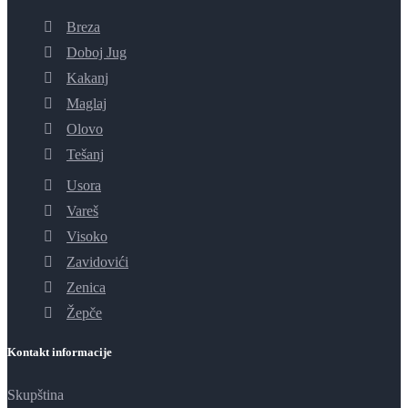
Breza
Doboj Jug
Kakanj
Maglaj
Olovo
Tešanj
Usora
Vareš
Visoko
Zavidovići
Zenica
Žepče
Kontakt informacije
Skupština