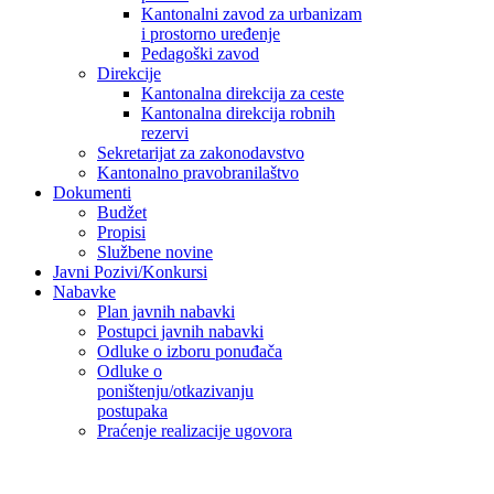
Kantonalni zavod za urbanizam
i prostorno uređenje
Pedagoški zavod
Direkcije
Kantonalna direkcija za ceste
Kantonalna direkcija robnih
rezervi
Sekretarijat za zakonodavstvo
Kantonalno pravobranilaštvo
Dokumenti
Budžet
Propisi
Službene novine
Javni Pozivi/Konkursi
Nabavke
Plan javnih nabavki
Postupci javnih nabavki
Odluke o izboru ponuđača
Odluke o
poništenju/otkazivanju
postupaka
Praćenje realizacije ugovora