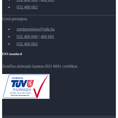
032 460 662
Ured premijera
uredpremijera@zdk.ba
032 460 600
|
460 601
032 460 602
ISO standard
Zeničko-dobojski kanton-ISO 9001 certifikat.