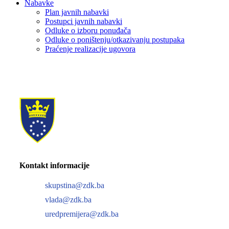
Nabavke
Plan javnih nabavki
Postupci javnih nabavki
Odluke o izboru ponuđača
Odluke o poništenju/otkazivanju postupaka
Praćenje realizacije ugovora
Kontakt informacije
skupstina@zdk.ba
vlada@zdk.ba
uredpremijera@zdk.ba