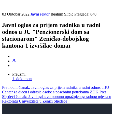
03 Oktobar 2022
Javni sektor
Ibrahim Slipic
Pregleda: 840
Javni oglas za prijem radnika u radni
odnos u JU "Penzionerski dom sa
stacionarom" Zeničko-dobojskog
kantona-1 izvršilac-domar
Preuzmi:
1. dokument
Prethodni članak: Javni oglas za prijem radnika u radni odnos u JU
Centar za djecu i odrasle osobe s posebnim potrebama ZDK
Pret
Sljedeći članak: Javni oglas za popunu upražnjenog radnog mjesta u
Rektoratu Univerziteta u Zenici
Sljedeće