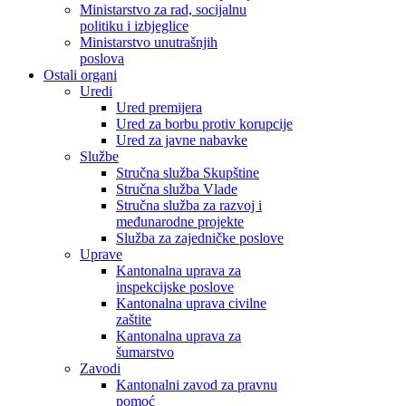
Ministarstvo za rad, socijalnu
politiku i izbjeglice
Ministarstvo unutrašnjih
poslova
Ostali organi
Uredi
Ured premijera
Ured za borbu protiv korupcije
Ured za javne nabavke
Službe
Stručna služba Skupštine
Stručna služba Vlade
Stručna služba za razvoj i
međunarodne projekte
Služba za zajedničke poslove
Uprave
Kantonalna uprava za
inspekcijske poslove
Kantonalna uprava civilne
zaštite
Kantonalna uprava za
šumarstvo
Zavodi
Kantonalni zavod za pravnu
pomoć