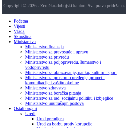
Copyright © 2026 - Zeničko-dobojski kanton. Sva prava pridržana.
Početna
Vijesti
Vlada
Skupština
Ministarstva
Ministarstvo finansija
Ministarstvo za pravosuđe i upravu
Ministarstvo za privredu
Ministarstvo za poljoprivredu, šumarstvo i
vodoprivredu
Ministarstvo za obrazovanje, nauku, kulturu i sport
Ministarstvo za prostorno uređenje, promet i
komunikacije i zaštitu okoline
Ministarstvo zdravstva
Ministarstvo za boračka pitanja
Ministarstvo za rad, socijalnu politiku i izbjeglice
Ministarstvo unutrašnjih poslova
Ostali organi
Uredi
Ured premijera
Ured za borbu protiv korupcije