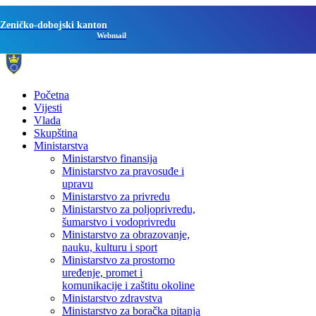
Zeničko-dobojski kanton
Webmail
Početna
Vijesti
Vlada
Skupština
Ministarstva
Ministarstvo finansija
Ministarstvo za pravosuđe i
upravu
Ministarstvo za privredu
Ministarstvo za poljoprivredu,
šumarstvo i vodoprivredu
Ministarstvo za obrazovanje,
nauku, kulturu i sport
Ministarstvo za prostorno
uređenje, promet i
komunikacije i zaštitu okoline
Ministarstvo zdravstva
Ministarstvo za boračka pitanja