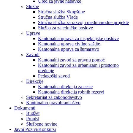
Ured za javne nabavke
Službe
Stručna služba Skupštine
Stručna služba Vlade
Stručna služba za razvoj i međunarodne projekte
Služba za zajedničke poslove
Uprave
Kantonalna uprava za inspekcijske poslove
Kantonalna uprava civilne zaštite
Kantonalna uprava za šumarstvo
Zavodi
Kantonalni zavod za pravnu pomoć
Kantonalni zavod za urbanizam i prostorno
uređenje
Pedagoški zavod
Direkcije
Kantonalna direkcija za ceste
Kantonalna direkcija robnih rezervi
Sekretarijat za zakonodavstvo
Kantonalno pravobranilaštvo
Dokumenti
Budžet
Propisi
Službene novine
Javni Pozivi/Konkursi