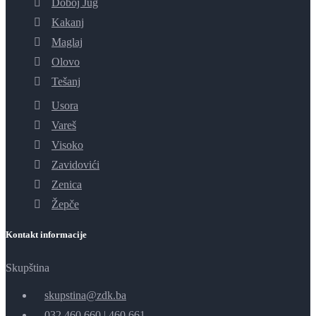
Doboj Jug
Kakanj
Maglaj
Olovo
Tešanj
Usora
Vareš
Visoko
Zavidovići
Zenica
Žepče
Kontakt informacije
Skupština
skupstina@zdk.ba
032 460 660
|
460 661