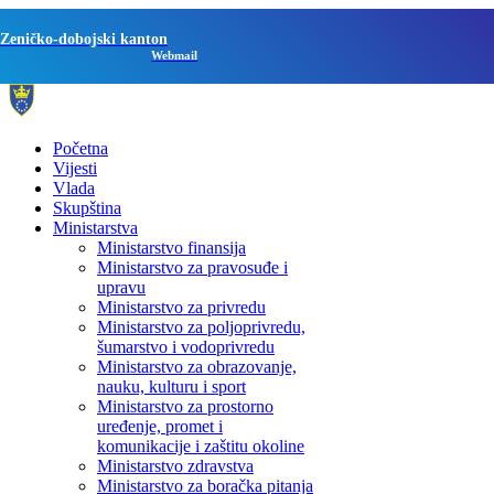
Zeničko-dobojski kanton
Webmail
Početna
Vijesti
Vlada
Skupština
Ministarstva
Ministarstvo finansija
Ministarstvo za pravosuđe i
upravu
Ministarstvo za privredu
Ministarstvo za poljoprivredu,
šumarstvo i vodoprivredu
Ministarstvo za obrazovanje,
nauku, kulturu i sport
Ministarstvo za prostorno
uređenje, promet i
komunikacije i zaštitu okoline
Ministarstvo zdravstva
Ministarstvo za boračka pitanja