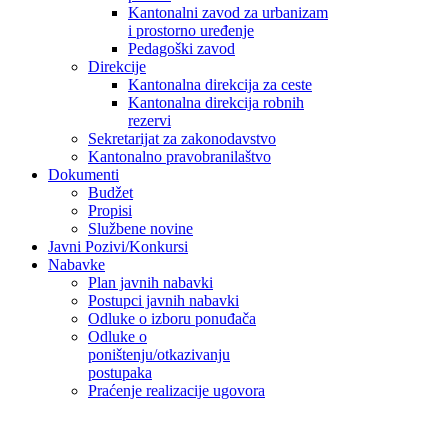
Kantonalni zavod za urbanizam
i prostorno uređenje
Pedagoški zavod
Direkcije
Kantonalna direkcija za ceste
Kantonalna direkcija robnih
rezervi
Sekretarijat za zakonodavstvo
Kantonalno pravobranilaštvo
Dokumenti
Budžet
Propisi
Službene novine
Javni Pozivi/Konkursi
Nabavke
Plan javnih nabavki
Postupci javnih nabavki
Odluke o izboru ponuđača
Odluke o
poništenju/otkazivanju
postupaka
Praćenje realizacije ugovora