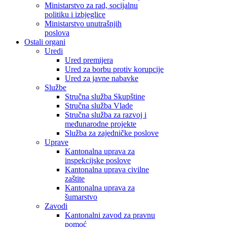
Ministarstvo za rad, socijalnu
politiku i izbjeglice
Ministarstvo unutrašnjih
poslova
Ostali organi
Uredi
Ured premijera
Ured za borbu protiv korupcije
Ured za javne nabavke
Službe
Stručna služba Skupštine
Stručna služba Vlade
Stručna služba za razvoj i
međunarodne projekte
Služba za zajedničke poslove
Uprave
Kantonalna uprava za
inspekcijske poslove
Kantonalna uprava civilne
zaštite
Kantonalna uprava za
šumarstvo
Zavodi
Kantonalni zavod za pravnu
pomoć