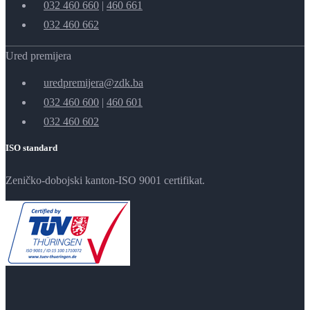
032 460 660
|
460 661
032 460 662
Ured premijera
uredpremijera@zdk.ba
032 460 600
|
460 601
032 460 602
ISO standard
Zeničko-dobojski kanton-ISO 9001 certifikat.