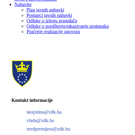
Nabavke
Plan javnih nabavki
Postupci javnih nabavki
Odluke o izboru ponuđača
Odluke o poništenju/otkazivanju postupaka
Praćenje realizacije ugovora
Kontakt informacije
skupstina@zdk.ba
vlada@zdk.ba
uredpremijera@zdk.ba