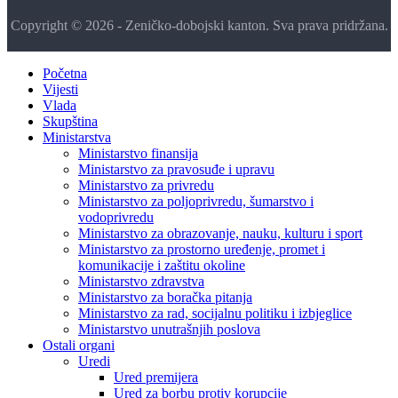
Copyright © 2026 - Zeničko-dobojski kanton. Sva prava pridržana.
Početna
Vijesti
Vlada
Skupština
Ministarstva
Ministarstvo finansija
Ministarstvo za pravosuđe i upravu
Ministarstvo za privredu
Ministarstvo za poljoprivredu, šumarstvo i
vodoprivredu
Ministarstvo za obrazovanje, nauku, kulturu i sport
Ministarstvo za prostorno uređenje, promet i
komunikacije i zaštitu okoline
Ministarstvo zdravstva
Ministarstvo za boračka pitanja
Ministarstvo za rad, socijalnu politiku i izbjeglice
Ministarstvo unutrašnjih poslova
Ostali organi
Uredi
Ured premijera
Ured za borbu protiv korupcije