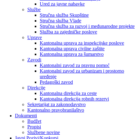
Ured za javne nabavke
Službe
Stručna služba Skupštine
Stručna služba Vlade
Stručna služba za razvoj i međunarodne projekte
Služba za zajedničke poslove
Uprave
Kantonalna uprava za inspekcijske poslove
Kantonalna uprava civilne zaštite
Kantonalna uprava za šumarstvo
Zavodi
Kantonalni zavod za pravnu pomoć
Kantonalni zavod za urbanizam i prostorno
uređenje
Pedagoški zavod
Direkcije
Kantonalna direkcija za ceste
Kantonalna direkcija robnih rezervi
Sekretarijat za zakonodavstvo
Kantonalno pravobranilaštvo
Dokumenti
Budžet
Propisi
Službene novine
Javni Pozivi/Konkursi