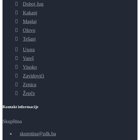
Doboj Jug
Kakanj
Maglaj
Olovo
Tešanj
Usora
Vareš
Visoko
Zavidovići
Zenica
Žepče
Kontakt informacije
Skupština
skupstina@zdk.ba