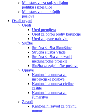
Ministarstvo za rad, socijalnu
politiku i izbjeglice
Ministarstvo unutrašnjih
poslova
Ostali organi
Uredi
Ured premijera
Ured za borbu protiv korupcije
Ured za javne nabavke
Službe
Stručna služba Skupštine
Stručna služba Vlade
Stručna služba za razvoj i
međunarodne projekte
Služba za zajedničke poslove
Uprave
Kantonalna uprava za
inspekcijske poslove
Kantonalna uprava civilne
zaštite
Kantonalna uprava za
šumarstvo
Zavodi
Kantonalni zavod za pravnu
pomoć