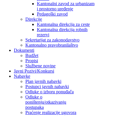
Kantonalni zavod za urbanizam
i prostorno uređenje
Pedagoški zavod
Direkcije
Kantonalna direkcija za ceste
Kantonalna direkcija robnih
rezervi
Sekretarijat za zakonodavstvo
Kantonalno pravobranilaštvo
Dokumenti
Budžet
Propisi
Službene novine
Javni Pozivi/Konkursi
Nabavke
Plan javnih nabavki
Postupci javnih nabavki
Odluke o izboru ponuđača
Odluke o
poništenju/otkazivanju
postupaka
Praćenje realizacije ugovora