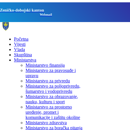
Zeničko-dobojski kanton
Webmail
Početna
Vijesti
Vlada
Skupština
Ministarstva
Ministarstvo finansija
Ministarstvo za pravosuđe i
upravu
Ministarstvo za privredu
Ministarstvo za poljoprivredu,
šumarstvo i vodoprivredu
Ministarstvo za obrazovanje,
nauku, kulturu i sport
Ministarstvo za prostorno
uređenje, promet i
komunikacije i zaštitu okoline
Ministarstvo zdravstva
Ministarstvo za boračka pitanja