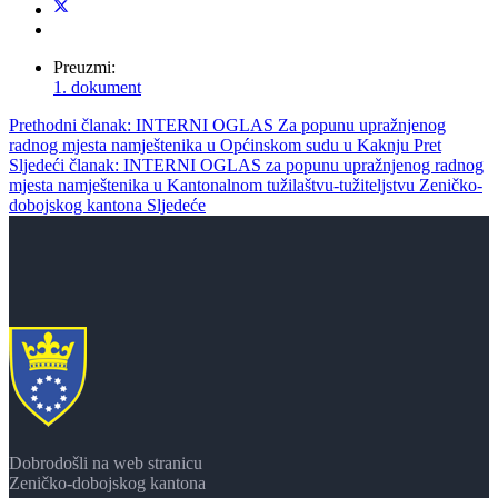
Preuzmi:
1. dokument
Prethodni članak: INTERNI OGLAS Za popunu upražnjenog
radnog mjesta namještenika u Općinskom sudu u Kaknju
Pret
Sljedeći članak: INTERNI OGLAS za popunu upražnjenog radnog
mjesta namještenika u Kantonalnom tužilaštvu-tužiteljstvu Zeničko-
dobojskog kantona
Sljedeće
Dobrodošli na web stranicu
Zeničko-dobojskog kantona