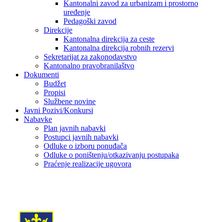
Kantonalni zavod za urbanizam i prostorno
uređenje
Pedagoški zavod
Direkcije
Kantonalna direkcija za ceste
Kantonalna direkcija robnih rezervi
Sekretarijat za zakonodavstvo
Kantonalno pravobranilaštvo
Dokumenti
Budžet
Propisi
Službene novine
Javni Pozivi/Konkursi
Nabavke
Plan javnih nabavki
Postupci javnih nabavki
Odluke o izboru ponuđača
Odluke o poništenju/otkazivanju postupaka
Praćenje realizacije ugovora