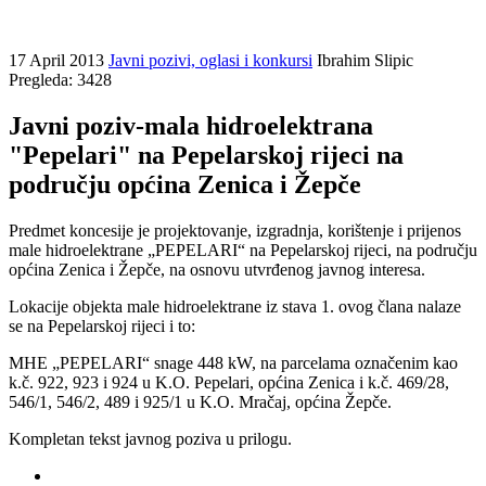
17 April 2013
Javni pozivi, oglasi i konkursi
Ibrahim Slipic
Pregleda: 3428
Javni poziv-mala hidroelektrana
"Pepelari" na Pepelarskoj rijeci na
području općina Zenica i Žepče
Predmet koncesije je projektovanje, izgradnja, korištenje i prijenos
male hidroelektrane „PEPELARI“ na Pepelarskoj rijeci, na području
općina Zenica i Žepče, na osnovu utvrđenog javnog interesa.
Lokacije objekta male hidroelektrane iz stava 1. ovog člana nalaze
se na Pepelarskoj rijeci i to:
MHE „PEPELARI“ snage 448 kW, na parcelama označenim kao
k.č. 922, 923 i 924 u K.O. Pepelari, općina Zenica i k.č. 469/28,
546/1, 546/2, 489 i 925/1 u K.O. Mračaj, općina Žepče.
Kompletan tekst javnog poziva u prilogu.