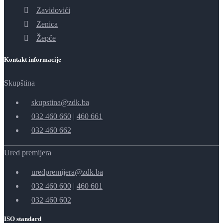
Zavidovići
Zenica
Žepče
Kontakt informacije
Skupština
skupstina@zdk.ba
032 460 660
|
460 661
032 460 662
Ured premijera
uredpremijera@zdk.ba
032 460 600
|
460 601
032 460 602
ISO standard