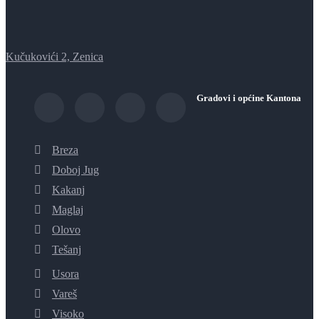
Kučukovići 2, Zenica
Gradovi i općine Kantona
Breza
Doboj Jug
Kakanj
Maglaj
Olovo
Tešanj
Usora
Vareš
Visoko