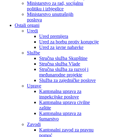
Ministarstvo za rad, socijalnu
politiku i izbjeglice
Ministarstvo unutrašnjih
poslova
Ostali organi
Uredi
Ured premijera
Ured za borbu protiv korupcije
Ured za javne nabavke
Službe
Stručna služba Skupštine
Stručna služba Vlade
Stručna služba za razvoj i
međunarodne projekte
Služba za zajedničke poslove
Uprave
Kantonalna uprava za
inspekcijske poslove
Kantonalna uprava civilne
zaštite
Kantonalna uprava za
šumarstvo
Zavodi
Kantonalni zavod za pravnu
pomoć