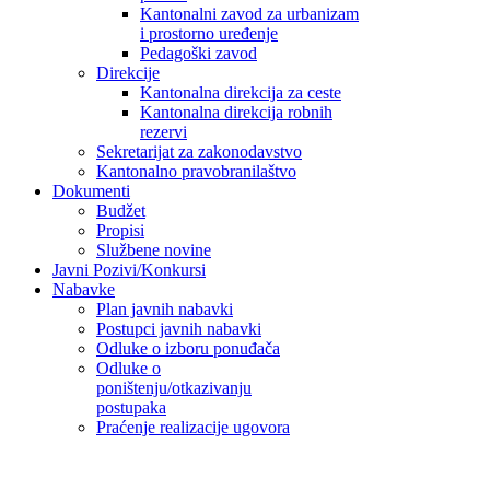
Kantonalni zavod za urbanizam
i prostorno uređenje
Pedagoški zavod
Direkcije
Kantonalna direkcija za ceste
Kantonalna direkcija robnih
rezervi
Sekretarijat za zakonodavstvo
Kantonalno pravobranilaštvo
Dokumenti
Budžet
Propisi
Službene novine
Javni Pozivi/Konkursi
Nabavke
Plan javnih nabavki
Postupci javnih nabavki
Odluke o izboru ponuđača
Odluke o
poništenju/otkazivanju
postupaka
Praćenje realizacije ugovora