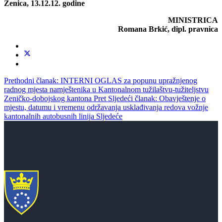
Zenica, 13.12.12. godine
MINISTRICA
Romana Brkić, dipl. pravnica
Prethodni članak: INTERNI OGLAS za popunu upražnjenog
radnog mjesta namještenika u Kantonalnom tužilaštvu-tužiteljstvu
Zeničko-dobojskog kantona
Pret
Sljedeći članak: Obavještenje o
mjestu, datumu i vremenu održavanja usklađivanja redova vožnje
kantonalnih autobusnih linija
Sljedeće