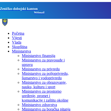
Zeničko-dobojski kanton
Webmail
Početna
Vijesti
Vlada
Skupština
Ministarstva
Ministarstvo finansija
Ministarstvo za pravosuđe i
upravu
Ministarstvo za privredu
Ministarstvo za poljoprivredu,
šumarstvo i vodoprivredu
Ministarstvo za obrazovanje,
nauku, kulturu i sport
Ministarstvo za prostorno
uređenje, promet i
komunikacije i zaštitu okoline
Ministarstvo zdravstva
Ministarstvo za boračka pitanja