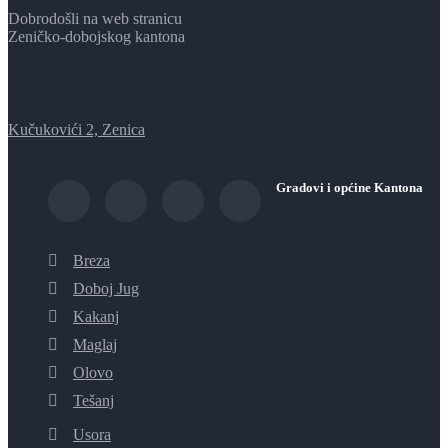
Dobrodošli na web stranicu
Zeničko-dobojskog kantona
Kučukovići 2, Zenica
Gradovi i općine Kantona
Breza
Doboj Jug
Kakanj
Maglaj
Olovo
Tešanj
Usora