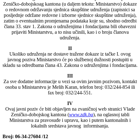
Zeničko-dobojskoag kantona (u daljem tekstu: Ministarstvo) dokaze
o redovnom održavanju sjednica skupštine udruženja (zapisnici sa
posljednje održane redovne i izborne sjednice skupštine udruženja),
zatim o eventualnim promjenama podataka koje su, shodno odredbi
člana 33. stav 1. Zakona o udruženjima i fondacijama bili obavezni
prijaviti Ministarstvu, a to nisu učinili, kao i o broju članova
udruženja.
II
Ukoliko udruženja ne dostave tražene dokaze iz tačke I. ovog
javnog poziva Ministarstvo će po službenoj dužnosti postupiti u
skladu sa odredbama člana 43. Zakona o udruženjima i fondacijama.
III
Za sve dodatne informacije u vezi sa ovim javnim pozivom, kontakt
osoba u Ministarstvu je Melih Karan, telefon broj: 032/244-854 ili
fax broj: 032/244-551.
IV
Ovaj javni poziv će biti objavljen na zvaničnoj web stranici Vlade
Zeničko-dobojskog kantona (
www.zdk.ba
), na oglasnoj tabli
Ministarstva za pravosuđe i upravu, kao i putem kantonalnih i
lokalnih sredstava javnog informisanja.
Broj: 06-34-27604 /12