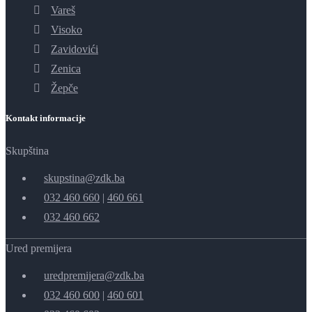
Vareš
Visoko
Zavidovići
Zenica
Žepče
Kontakt informacije
Skupština
skupstina@zdk.ba
032 460 660
|
460 661
032 460 662
Ured premijera
uredpremijera@zdk.ba
032 460 600
|
460 601