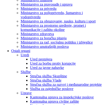
Ministarstvo finansija
Ministarstvo za pravosuđe i upravu
Ministarstvo za privredu
Ministarstvo za poljoprivredu, šumarstvo i
vodoprivredu
Ministarstvo za obrazovanje, nauku, kulturu i sport
Ministarstvo za prostorno uređenje, promet i
komunikacije i zaštitu okoline
Ministarstvo zdravstva
Ministarstvo za boračka pitanja
Ministarstvo za rad, socijalnu politiku i izbjeglice
Ministarstvo unutrašnjih poslova
Ostali organi
Uredi
Ured premijera
Ured za borbu protiv korupcije
Ured za javne nabavke
Službe
Stručna služba Skupštine
Stručna služba Vlade
Stručna služba za razvoj i međunarodne projekte
Služba za zajedničke poslove
Uprave
Kantonalna uprava za inspekcijske poslove
Kantonalna uprava civilne zaštite