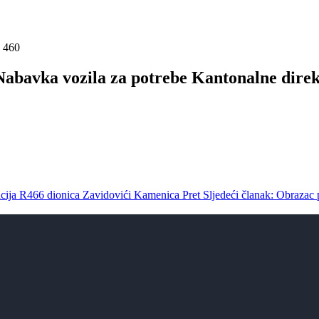
: 460
abavka vozila za potrebe Kantonalne direkc
zacija R466 dionica Zavidovići Kamenica
Pret
Sljedeći članak: Obrazac 