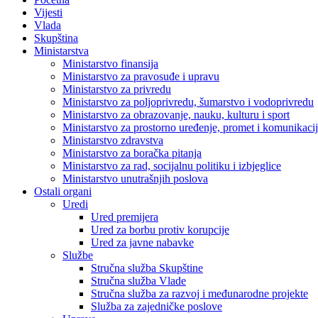
Vijesti
Vlada
Skupština
Ministarstva
Ministarstvo finansija
Ministarstvo za pravosuđe i upravu
Ministarstvo za privredu
Ministarstvo za poljoprivredu, šumarstvo i vodoprivredu
Ministarstvo za obrazovanje, nauku, kulturu i sport
Ministarstvo za prostorno uređenje, promet i komunikacije
Ministarstvo zdravstva
Ministarstvo za boračka pitanja
Ministarstvo za rad, socijalnu politiku i izbjeglice
Ministarstvo unutrašnjih poslova
Ostali organi
Uredi
Ured premijera
Ured za borbu protiv korupcije
Ured za javne nabavke
Službe
Stručna služba Skupštine
Stručna služba Vlade
Stručna služba za razvoj i međunarodne projekte
Služba za zajedničke poslove