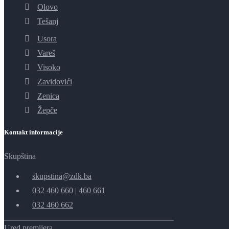
Olovo
Tešanj
Usora
Vareš
Visoko
Zavidovići
Zenica
Žepče
Kontakt informacije
Skupština
skupstina@zdk.ba
032 460 660
|
460 661
032 460 662
Ured premijera