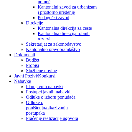
pomoć
Kantonalni zavod za urbanizam
i prostorno uređenje
Pedagoški zavod
Direkcije
Kantonalna direkcija za ceste
Kantonalna direkcija robnih
rezervi
Sekretarijat za zakonodavstvo
Kantonalno pravobranilaštvo
Dokumenti
Budžet
Propisi
Službene novine
Javni Pozivi/Konkursi
Nabavke
Plan javnih nabavki
Postupci javnih nabavki
Odluke o izboru ponuđača
Odluke o
poništenju/otkazivanju
postupaka
Praćenje realizacije ugovora