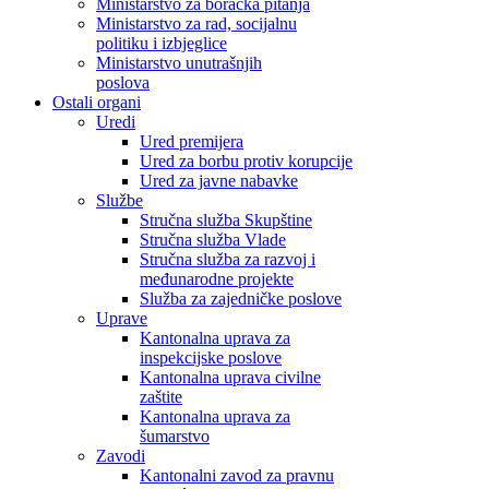
Ministarstvo za boračka pitanja
Ministarstvo za rad, socijalnu
politiku i izbjeglice
Ministarstvo unutrašnjih
poslova
Ostali organi
Uredi
Ured premijera
Ured za borbu protiv korupcije
Ured za javne nabavke
Službe
Stručna služba Skupštine
Stručna služba Vlade
Stručna služba za razvoj i
međunarodne projekte
Služba za zajedničke poslove
Uprave
Kantonalna uprava za
inspekcijske poslove
Kantonalna uprava civilne
zaštite
Kantonalna uprava za
šumarstvo
Zavodi
Kantonalni zavod za pravnu