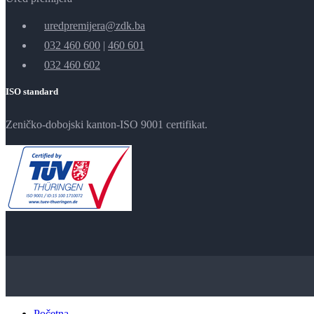
uredpremijera@zdk.ba
032 460 600
|
460 601
032 460 602
ISO standard
Zeničko-dobojski kanton-ISO 9001 certifikat.
Početna