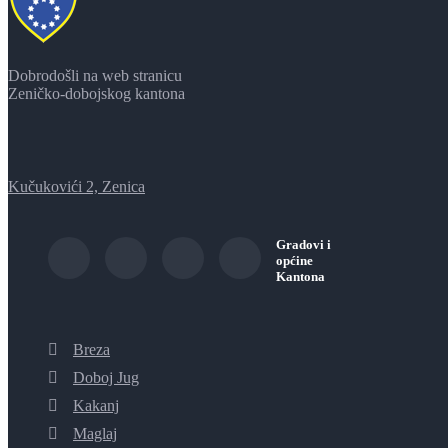
Dobrodošli na web stranicu
Zeničko-dobojskog kantona
Kučukovići 2, Zenica
Gradovi i
općine
Kantona
Breza
Doboj Jug
Kakanj
Maglaj