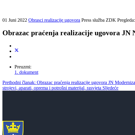
01 Juni 2022
Obrasci realizacije ugovora
Press služba ZDK
Pregleda
Obrazac praćenja realizacije ugovora JN N
Preuzmi:
1. dokument
Prethodni članak: Obrazac praćenja realizacije ugovora JN Moderni
strojevi, aparati, oprema i potrošni materijal, rasvjeta
Sljedeće