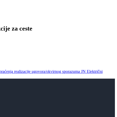
ije za ceste
praćenja realizacije ugovora/okvirnog sporazuma JN Električni