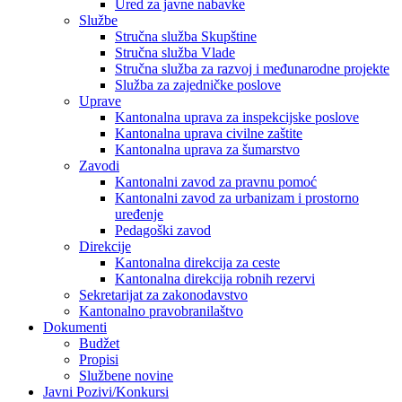
Ured za javne nabavke
Službe
Stručna služba Skupštine
Stručna služba Vlade
Stručna služba za razvoj i međunarodne projekte
Služba za zajedničke poslove
Uprave
Kantonalna uprava za inspekcijske poslove
Kantonalna uprava civilne zaštite
Kantonalna uprava za šumarstvo
Zavodi
Kantonalni zavod za pravnu pomoć
Kantonalni zavod za urbanizam i prostorno
uređenje
Pedagoški zavod
Direkcije
Kantonalna direkcija za ceste
Kantonalna direkcija robnih rezervi
Sekretarijat za zakonodavstvo
Kantonalno pravobranilaštvo
Dokumenti
Budžet
Propisi
Službene novine
Javni Pozivi/Konkursi