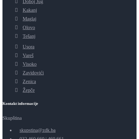
Doboj Jug
Kakanj
Maglaj
Olovo
Tešanj
Usora
Vareš
Visoko
Zavidovići
Zenica
Žepče
Kontakt informacije
Skupština
skupstina@zdk.ba
032 460 660
|
460 661