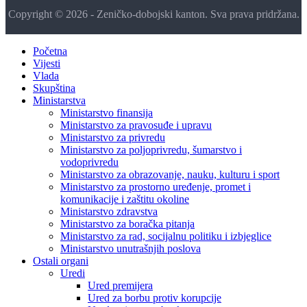
Copyright © 2026 - Zeničko-dobojski kanton. Sva prava pridržana.
Početna
Vijesti
Vlada
Skupština
Ministarstva
Ministarstvo finansija
Ministarstvo za pravosuđe i upravu
Ministarstvo za privredu
Ministarstvo za poljoprivredu, šumarstvo i
vodoprivredu
Ministarstvo za obrazovanje, nauku, kulturu i sport
Ministarstvo za prostorno uređenje, promet i
komunikacije i zaštitu okoline
Ministarstvo zdravstva
Ministarstvo za boračka pitanja
Ministarstvo za rad, socijalnu politiku i izbjeglice
Ministarstvo unutrašnjih poslova
Ostali organi
Uredi
Ured premijera
Ured za borbu protiv korupcije