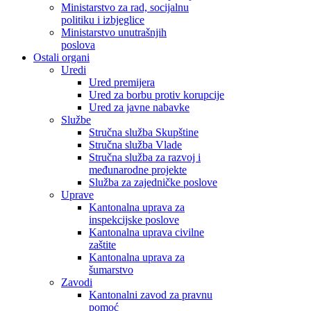
Ministarstvo za rad, socijalnu
politiku i izbjeglice
Ministarstvo unutrašnjih
poslova
Ostali organi
Uredi
Ured premijera
Ured za borbu protiv korupcije
Ured za javne nabavke
Službe
Stručna služba Skupštine
Stručna služba Vlade
Stručna služba za razvoj i
međunarodne projekte
Služba za zajedničke poslove
Uprave
Kantonalna uprava za
inspekcijske poslove
Kantonalna uprava civilne
zaštite
Kantonalna uprava za
šumarstvo
Zavodi
Kantonalni zavod za pravnu
pomoć