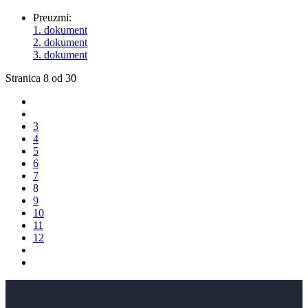
Preuzmi:
1. dokument
2. dokument
3. dokument
Stranica 8 od 30
3
4
5
6
7
8
9
10
11
12