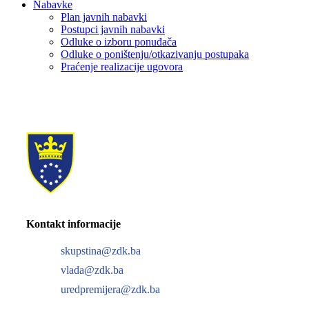
Nabavke
Plan javnih nabavki
Postupci javnih nabavki
Odluke o izboru ponuđača
Odluke o poništenju/otkazivanju postupaka
Praćenje realizacije ugovora
Kontakt informacije
skupstina@zdk.ba
vlada@zdk.ba
uredpremijera@zdk.ba