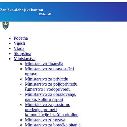
Zeničko-dobojski kanton
Webmail
Početna
Vijesti
Vlada
Skupština
Ministarstva
Ministarstvo finansija
Ministarstvo za pravosuđe i
upravu
Ministarstvo za privredu
Ministarstvo za poljoprivredu,
šumarstvo i vodoprivredu
Ministarstvo za obrazovanje,
nauku, kulturu i sport
Ministarstvo za prostorno
uređenje, promet i
komunikacije i zaštitu okoline
Ministarstvo zdravstva
Ministarstvo za boračka pitanja