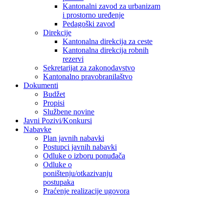
Kantonalni zavod za urbanizam
i prostorno uređenje
Pedagoški zavod
Direkcije
Kantonalna direkcija za ceste
Kantonalna direkcija robnih
rezervi
Sekretarijat za zakonodavstvo
Kantonalno pravobranilaštvo
Dokumenti
Budžet
Propisi
Službene novine
Javni Pozivi/Konkursi
Nabavke
Plan javnih nabavki
Postupci javnih nabavki
Odluke o izboru ponuđača
Odluke o
poništenju/otkazivanju
postupaka
Praćenje realizacije ugovora