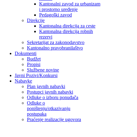
Kantonalni zavod za urbanizam
i prostorno uređenje
Pedagoški zavod
Direkcije
Kantonalna direkcija za ceste
Kantonalna direkcija robnih
rezervi
Sekretarijat za zakonodavstvo
Kantonalno pravobranilaštvo
Dokumenti
Budžet
Propisi
Službene novine
Javni Pozivi/Konkursi
Nabavke
Plan javnih nabavki
Postupci javnih nabavki
Odluke o izboru ponuđača
Odluke o
poništenju/otkazivanju
postupaka
Praćenje realizacije ugovora