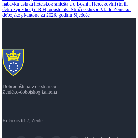
nabavku usluga hotelskog smještaja u Bosni i Hercegovini (tri ill
četiri zvjezdice) u BiH, uposlenika Stručne službe Vlade Zeničko-
dobojskog kantona za 2026. godinu
Sljedeće
Dobrodošli na web stranicu
Zeničko-dobojskog kantona
Kučukovići 2, Zenica