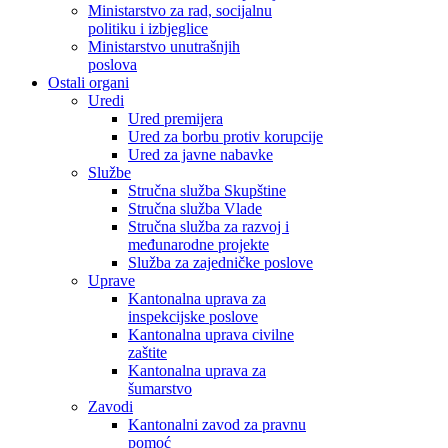
Ministarstvo za rad, socijalnu
politiku i izbjeglice
Ministarstvo unutrašnjih
poslova
Ostali organi
Uredi
Ured premijera
Ured za borbu protiv korupcije
Ured za javne nabavke
Službe
Stručna služba Skupštine
Stručna služba Vlade
Stručna služba za razvoj i
međunarodne projekte
Služba za zajedničke poslove
Uprave
Kantonalna uprava za
inspekcijske poslove
Kantonalna uprava civilne
zaštite
Kantonalna uprava za
šumarstvo
Zavodi
Kantonalni zavod za pravnu
pomoć