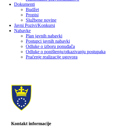
Dokumenti
Budžet
Propisi
Službene novine
Javni Pozivi/Konkursi
Nabavke
Plan javnih nabavki
Postupci javnih nabavki
Odluke o izboru ponuđača
Odluke o poništenju/otkazivanju postupaka
Praćenje realizacije ugovora
Kontakt informacije