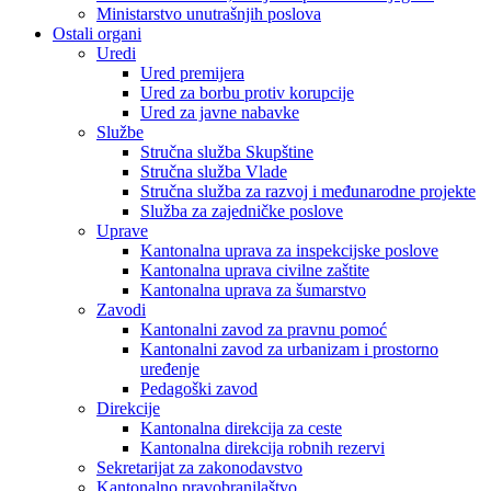
Ministarstvo unutrašnjih poslova
Ostali organi
Uredi
Ured premijera
Ured za borbu protiv korupcije
Ured za javne nabavke
Službe
Stručna služba Skupštine
Stručna služba Vlade
Stručna služba za razvoj i međunarodne projekte
Služba za zajedničke poslove
Uprave
Kantonalna uprava za inspekcijske poslove
Kantonalna uprava civilne zaštite
Kantonalna uprava za šumarstvo
Zavodi
Kantonalni zavod za pravnu pomoć
Kantonalni zavod za urbanizam i prostorno
uređenje
Pedagoški zavod
Direkcije
Kantonalna direkcija za ceste
Kantonalna direkcija robnih rezervi
Sekretarijat za zakonodavstvo
Kantonalno pravobranilaštvo