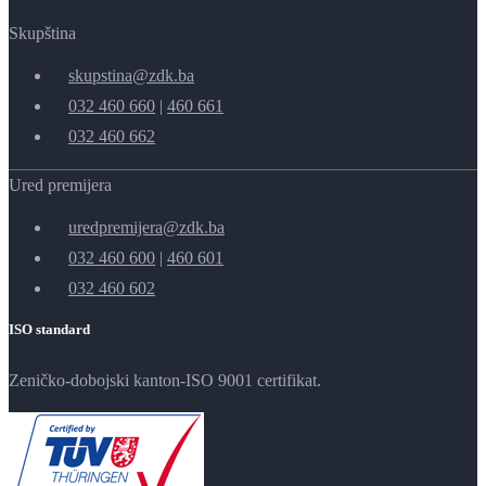
Skupština
skupstina@zdk.ba
032 460 660
|
460 661
032 460 662
Ured premijera
uredpremijera@zdk.ba
032 460 600
|
460 601
032 460 602
ISO standard
Zeničko-dobojski kanton-ISO 9001 certifikat.