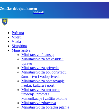
Zeničko-dobojski kanton
Webmail
Početna
Vijesti
Vlada
Skupština
Ministarstva
Ministarstvo finansija
Ministarstvo za pravosuđe i
upravu
Ministarstvo za privredu
Ministarstvo za poljoprivredu,
šumarstvo i vodoprivredu
Ministarstvo za obrazovanje,
nauku, kulturu i sport
Ministarstvo za prostorno
uređenje, promet i
komunikacije i zaštitu okoline
Ministarstvo zdravstva
Ministarstvo za boračka pitanja