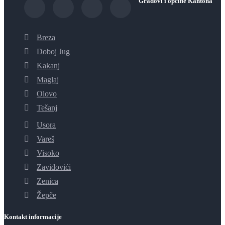
Gradovi i općine Kantona
Breza
Doboj Jug
Kakanj
Maglaj
Olovo
Tešanj
Usora
Vareš
Visoko
Zavidovići
Zenica
Žepče
Kontakt informacije