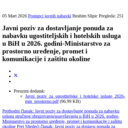
05 Mart 2026
Postupci javnih nabavki
Ibrahim Slipic
Pregleda: 251
Javni poziv za dostavljanje ponuda za
nabavku ugostiteljskih i hotelskih usluga
u BiH u 2026. godini-Ministarstvo za
prostorno uređenje, promet i
komunikacije i zaštitu okoline
Preuzmi dodatak:
Javni_poziv_za_ugostiteljske_i_hotelske_usluge_2026-
min_prostorno.pdf
(96.99 KB)
Prethodni članak: Javni poziv za dostavljanje ponuda za nabavku
usluga stručnog obrazovanja/usavršavanja u BiH u 2026. godini-
Ministarstvo za prostorno uređenje, promet i komunikacije i zaštitu
okoline
Pret
Sljedeći članak: Javni poziv za dostavu ponuda za