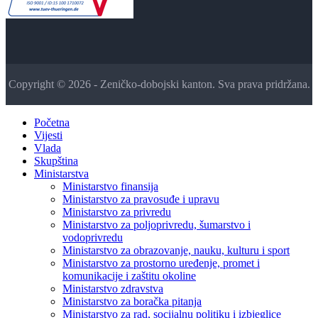
Copyright © 2026 - Zeničko-dobojski kanton. Sva prava pridržana.
Početna
Vijesti
Vlada
Skupština
Ministarstva
Ministarstvo finansija
Ministarstvo za pravosuđe i upravu
Ministarstvo za privredu
Ministarstvo za poljoprivredu, šumarstvo i
vodoprivredu
Ministarstvo za obrazovanje, nauku, kulturu i sport
Ministarstvo za prostorno uređenje, promet i
komunikacije i zaštitu okoline
Ministarstvo zdravstva
Ministarstvo za boračka pitanja
Ministarstvo za rad, socijalnu politiku i izbjeglice