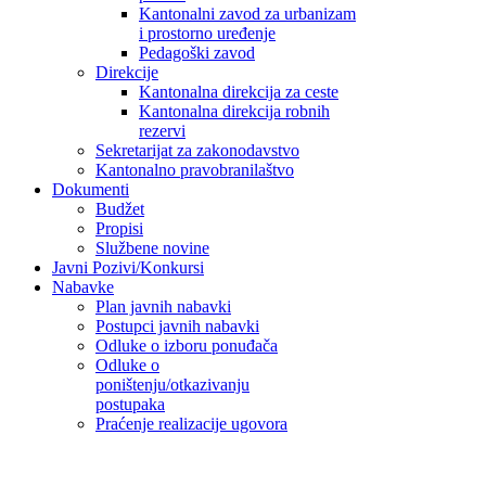
Kantonalni zavod za urbanizam
i prostorno uređenje
Pedagoški zavod
Direkcije
Kantonalna direkcija za ceste
Kantonalna direkcija robnih
rezervi
Sekretarijat za zakonodavstvo
Kantonalno pravobranilaštvo
Dokumenti
Budžet
Propisi
Službene novine
Javni Pozivi/Konkursi
Nabavke
Plan javnih nabavki
Postupci javnih nabavki
Odluke o izboru ponuđača
Odluke o
poništenju/otkazivanju
postupaka
Praćenje realizacije ugovora