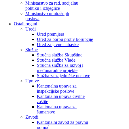
Ministarstvo za rad, socijalnu
politiku i izbjeglice
Ministarstvo unutrašnjih
poslova
Ostali organi
Uredi
Ured premijera
Ured za borbu protiv korupcije
Ured za javne nabavke
Službe
Stručna služba Skupštine
Stručna služba Vlade
Stručna služba za razvoj i
međunarodne projekte
Služba za zajedničke poslove
Uprave
Kantonalna uprava za
inspekcijske poslove
Kantonalna uprava civilne
zaštite
Kantonalna uprava za
šumarstvo
Zavodi
Kantonalni zavod za pravnu
pomoć