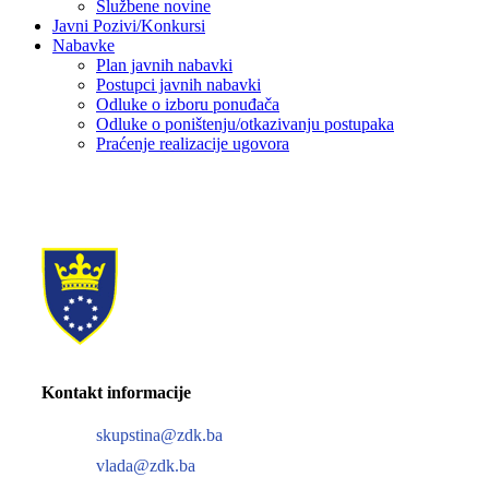
Službene novine
Javni Pozivi/Konkursi
Nabavke
Plan javnih nabavki
Postupci javnih nabavki
Odluke o izboru ponuđača
Odluke o poništenju/otkazivanju postupaka
Praćenje realizacije ugovora
Kontakt informacije
skupstina@zdk.ba
vlada@zdk.ba