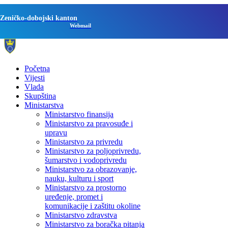
Zeničko-dobojski kanton
Webmail
Početna
Vijesti
Vlada
Skupština
Ministarstva
Ministarstvo finansija
Ministarstvo za pravosuđe i
upravu
Ministarstvo za privredu
Ministarstvo za poljoprivredu,
šumarstvo i vodoprivredu
Ministarstvo za obrazovanje,
nauku, kulturu i sport
Ministarstvo za prostorno
uređenje, promet i
komunikacije i zaštitu okoline
Ministarstvo zdravstva
Ministarstvo za boračka pitanja