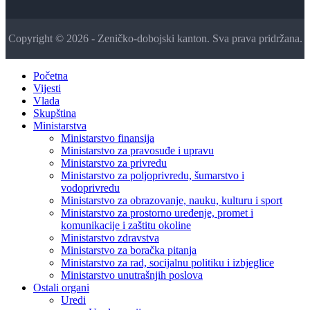
Copyright © 2026 - Zeničko-dobojski kanton. Sva prava pridržana.
Početna
Vijesti
Vlada
Skupština
Ministarstva
Ministarstvo finansija
Ministarstvo za pravosuđe i upravu
Ministarstvo za privredu
Ministarstvo za poljoprivredu, šumarstvo i
vodoprivredu
Ministarstvo za obrazovanje, nauku, kulturu i sport
Ministarstvo za prostorno uređenje, promet i
komunikacije i zaštitu okoline
Ministarstvo zdravstva
Ministarstvo za boračka pitanja
Ministarstvo za rad, socijalnu politiku i izbjeglice
Ministarstvo unutrašnjih poslova
Ostali organi
Uredi