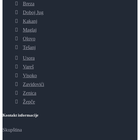
Breza
Doboj Jug
Kakanj
Maglaj
Olovo
Tešanj
Usora
Vareš
Visoko
Zavidovići
Zenica
Žepče
Kontakt informacije
Skupština