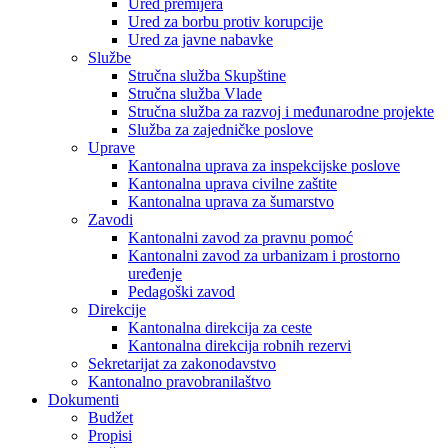
Ured premijera
Ured za borbu protiv korupcije
Ured za javne nabavke
Službe
Stručna služba Skupštine
Stručna služba Vlade
Stručna služba za razvoj i međunarodne projekte
Služba za zajedničke poslove
Uprave
Kantonalna uprava za inspekcijske poslove
Kantonalna uprava civilne zaštite
Kantonalna uprava za šumarstvo
Zavodi
Kantonalni zavod za pravnu pomoć
Kantonalni zavod za urbanizam i prostorno
uređenje
Pedagoški zavod
Direkcije
Kantonalna direkcija za ceste
Kantonalna direkcija robnih rezervi
Sekretarijat za zakonodavstvo
Kantonalno pravobranilaštvo
Dokumenti
Budžet
Propisi