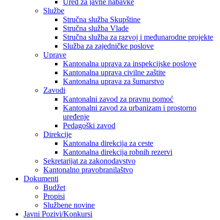
Ured za javne nabavke
Službe
Stručna služba Skupštine
Stručna služba Vlade
Stručna služba za razvoj i međunarodne projekte
Služba za zajedničke poslove
Uprave
Kantonalna uprava za inspekcijske poslove
Kantonalna uprava civilne zaštite
Kantonalna uprava za šumarstvo
Zavodi
Kantonalni zavod za pravnu pomoć
Kantonalni zavod za urbanizam i prostorno
uređenje
Pedagoški zavod
Direkcije
Kantonalna direkcija za ceste
Kantonalna direkcija robnih rezervi
Sekretarijat za zakonodavstvo
Kantonalno pravobranilaštvo
Dokumenti
Budžet
Propisi
Službene novine
Javni Pozivi/Konkursi