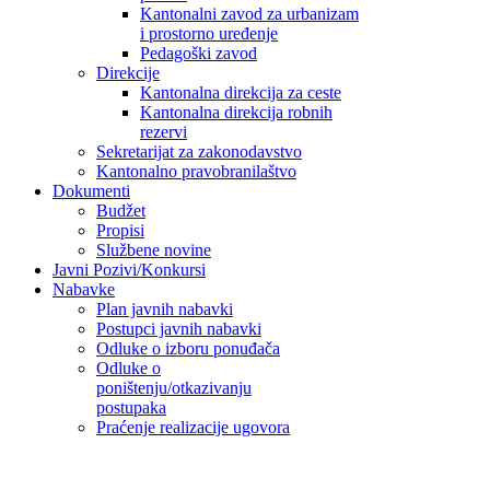
Kantonalni zavod za urbanizam
i prostorno uređenje
Pedagoški zavod
Direkcije
Kantonalna direkcija za ceste
Kantonalna direkcija robnih
rezervi
Sekretarijat za zakonodavstvo
Kantonalno pravobranilaštvo
Dokumenti
Budžet
Propisi
Službene novine
Javni Pozivi/Konkursi
Nabavke
Plan javnih nabavki
Postupci javnih nabavki
Odluke o izboru ponuđača
Odluke o
poništenju/otkazivanju
postupaka
Praćenje realizacije ugovora