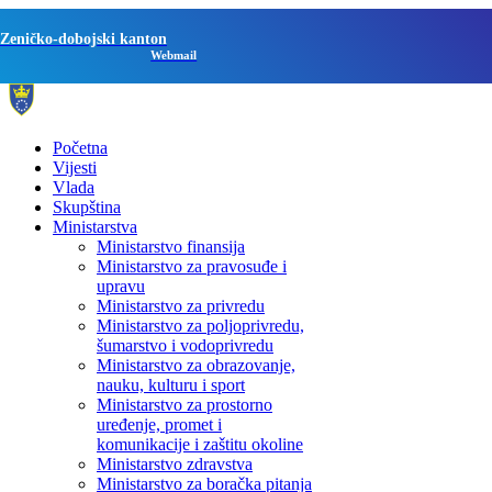
Zeničko-dobojski kanton
Webmail
Početna
Vijesti
Vlada
Skupština
Ministarstva
Ministarstvo finansija
Ministarstvo za pravosuđe i
upravu
Ministarstvo za privredu
Ministarstvo za poljoprivredu,
šumarstvo i vodoprivredu
Ministarstvo za obrazovanje,
nauku, kulturu i sport
Ministarstvo za prostorno
uređenje, promet i
komunikacije i zaštitu okoline
Ministarstvo zdravstva
Ministarstvo za boračka pitanja