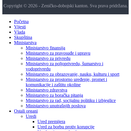
Copyright © 2026 - Zeničko-dobojski kanton. Sva prava pridržana.
Početna
Vijesti
Vlada
Skupština
Ministarstva
Ministarstvo finansija
Ministarstvo za pravosuđe i upravu
Ministarstvo za privredu
Ministarstvo za poljoprivredu, šumarstvo i
vodoprivredu
Ministarstvo za obrazovanje, nauku, kulturu i sport
Ministarstvo za prostorno uređenje, promet i
komunikacije i zaštitu okoline
Ministarstvo zdravstva
Ministarstvo za boračka pitanja
Ministarstvo za rad, socijalnu politiku i izbjeglice
Ministarstvo unutrašnjih poslova
Ostali organi
Uredi
Ured premijera
Ured za borbu protiv korupcije