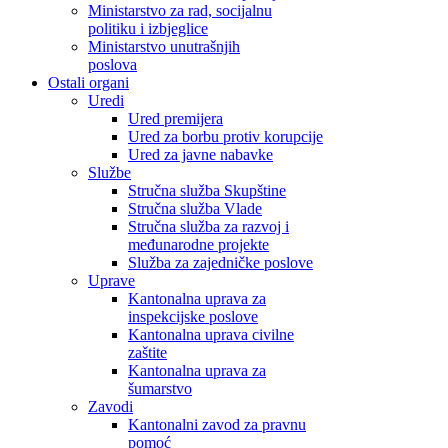
Ministarstvo za rad, socijalnu
politiku i izbjeglice
Ministarstvo unutrašnjih
poslova
Ostali organi
Uredi
Ured premijera
Ured za borbu protiv korupcije
Ured za javne nabavke
Službe
Stručna služba Skupštine
Stručna služba Vlade
Stručna služba za razvoj i
međunarodne projekte
Služba za zajedničke poslove
Uprave
Kantonalna uprava za
inspekcijske poslove
Kantonalna uprava civilne
zaštite
Kantonalna uprava za
šumarstvo
Zavodi
Kantonalni zavod za pravnu
pomoć