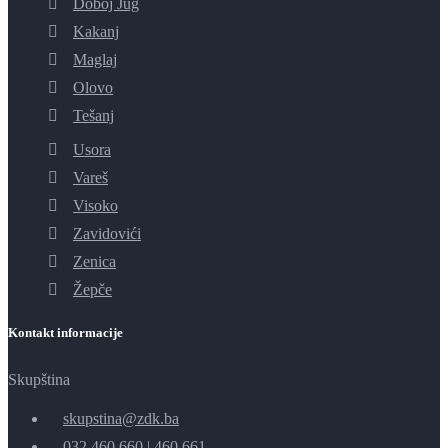
Doboj Jug
Kakanj
Maglaj
Olovo
Tešanj
Usora
Vareš
Visoko
Zavidovići
Zenica
Žepče
Kontakt informacije
Skupština
skupstina@zdk.ba
032 460 660
|
460 661