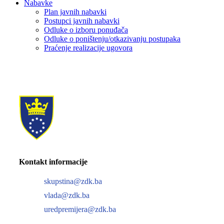
Nabavke
Plan javnih nabavki
Postupci javnih nabavki
Odluke o izboru ponuđača
Odluke o poništenju/otkazivanju postupaka
Praćenje realizacije ugovora
Kontakt informacije
skupstina@zdk.ba
vlada@zdk.ba
uredpremijera@zdk.ba