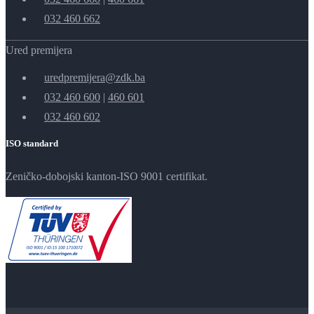
032 460 662
Ured premijera
uredpremijera@zdk.ba
032 460 600
|
460 601
032 460 602
ISO standard
Zeničko-dobojski kanton-ISO 9001 certifikat.