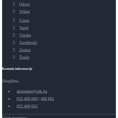
Olovo
Tešanj
Usora
Vareš
Visoko
Zavidovići
Zenica
Žepče
Kontakt informacije
Skupština
skupstina@zdk.ba
032 460 660
|
460 661
032 460 662
Ured premijera