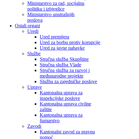
Ministarstvo za rad, socijalnu
politiku i izbjeglice
Ministarstvo unutrašnjih
poslova
Ostali organi
Uredi
Ured premijera
Ured za borbu protiv korupcije
Ured za javne nabavke
Službe
Stručna služba Skupštine
Stručna služba Vlade
Stručna služba za razvoj i
međunarodne projekte
Služba za zajedničke poslove
Uprave
Kantonalna uprava za
inspekcijske poslove
Kantonalna uprava civilne
zaštite
Kantonalna uprava za
šumarstvo
Zavodi
Kantonalni zavod za pravnu
pomoć