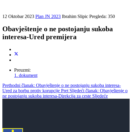
12 Oktobar 2023
Plan JN 2023
Ibrahim Slipic
Pregleda: 350
Obavještenje o ne postojanju sukoba
interesa-Ured premijera
Preuzmi:
1. dokument
Prethodni članak: Obavještenje o ne postojanju sukoba interesa-
Ured za borbu protiv korupcije
Pret
Sljedeći članak: Obavještenje o
ne postojanju sukoba interesa-Direkcija za ceste
Sljedeće