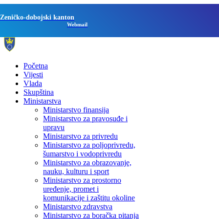
Zeničko-dobojski kanton
Webmail
Početna
Vijesti
Vlada
Skupština
Ministarstva
Ministarstvo finansija
Ministarstvo za pravosuđe i
upravu
Ministarstvo za privredu
Ministarstvo za poljoprivredu,
šumarstvo i vodoprivredu
Ministarstvo za obrazovanje,
nauku, kulturu i sport
Ministarstvo za prostorno
uređenje, promet i
komunikacije i zaštitu okoline
Ministarstvo zdravstva
Ministarstvo za boračka pitanja