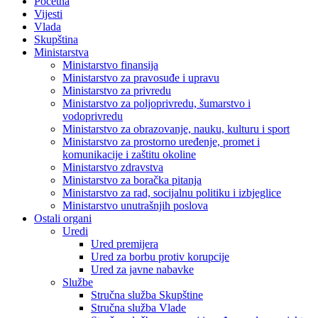
Početna
Vijesti
Vlada
Skupština
Ministarstva
Ministarstvo finansija
Ministarstvo za pravosuđe i upravu
Ministarstvo za privredu
Ministarstvo za poljoprivredu, šumarstvo i
vodoprivredu
Ministarstvo za obrazovanje, nauku, kulturu i sport
Ministarstvo za prostorno uređenje, promet i
komunikacije i zaštitu okoline
Ministarstvo zdravstva
Ministarstvo za boračka pitanja
Ministarstvo za rad, socijalnu politiku i izbjeglice
Ministarstvo unutrašnjih poslova
Ostali organi
Uredi
Ured premijera
Ured za borbu protiv korupcije
Ured za javne nabavke
Službe
Stručna služba Skupštine
Stručna služba Vlade