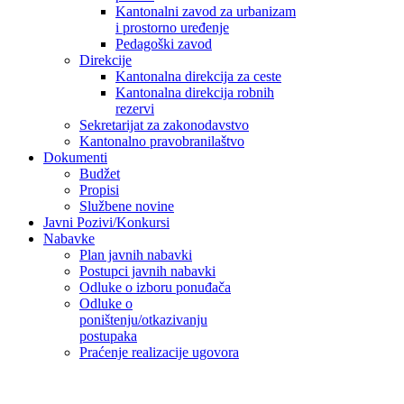
Kantonalni zavod za urbanizam
i prostorno uređenje
Pedagoški zavod
Direkcije
Kantonalna direkcija za ceste
Kantonalna direkcija robnih
rezervi
Sekretarijat za zakonodavstvo
Kantonalno pravobranilaštvo
Dokumenti
Budžet
Propisi
Službene novine
Javni Pozivi/Konkursi
Nabavke
Plan javnih nabavki
Postupci javnih nabavki
Odluke o izboru ponuđača
Odluke o
poništenju/otkazivanju
postupaka
Praćenje realizacije ugovora