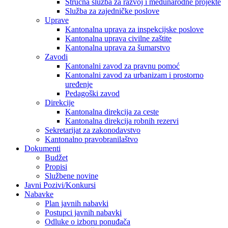
Stručna služba za razvoj i međunarodne projekte
Služba za zajedničke poslove
Uprave
Kantonalna uprava za inspekcijske poslove
Kantonalna uprava civilne zaštite
Kantonalna uprava za šumarstvo
Zavodi
Kantonalni zavod za pravnu pomoć
Kantonalni zavod za urbanizam i prostorno
uređenje
Pedagoški zavod
Direkcije
Kantonalna direkcija za ceste
Kantonalna direkcija robnih rezervi
Sekretarijat za zakonodavstvo
Kantonalno pravobranilaštvo
Dokumenti
Budžet
Propisi
Službene novine
Javni Pozivi/Konkursi
Nabavke
Plan javnih nabavki
Postupci javnih nabavki
Odluke o izboru ponuđača