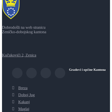
Dobrodošli na web stranicu
Zeničko-dobojskog kantona
Kučukovići 2, Zenica
Gradovi i općine Kantona
Breza
Doboj Jug
Kakanj
Maglaj