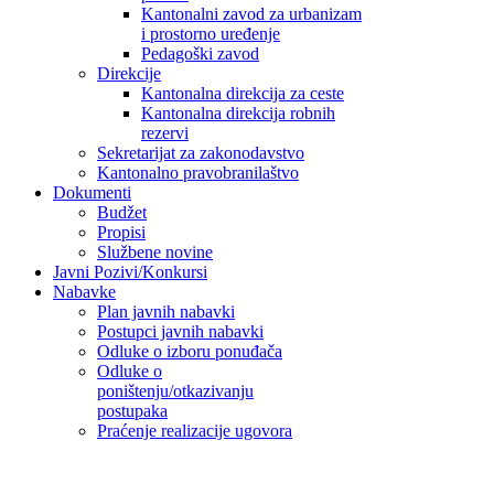
Kantonalni zavod za urbanizam
i prostorno uređenje
Pedagoški zavod
Direkcije
Kantonalna direkcija za ceste
Kantonalna direkcija robnih
rezervi
Sekretarijat za zakonodavstvo
Kantonalno pravobranilaštvo
Dokumenti
Budžet
Propisi
Službene novine
Javni Pozivi/Konkursi
Nabavke
Plan javnih nabavki
Postupci javnih nabavki
Odluke o izboru ponuđača
Odluke o
poništenju/otkazivanju
postupaka
Praćenje realizacije ugovora