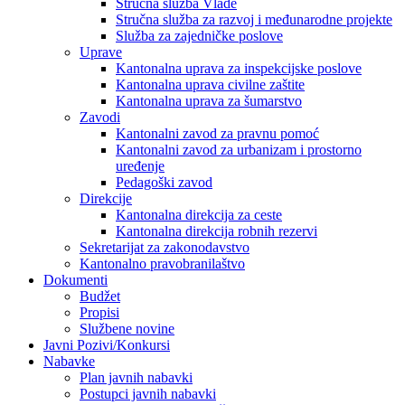
Stručna služba Vlade
Stručna služba za razvoj i međunarodne projekte
Služba za zajedničke poslove
Uprave
Kantonalna uprava za inspekcijske poslove
Kantonalna uprava civilne zaštite
Kantonalna uprava za šumarstvo
Zavodi
Kantonalni zavod za pravnu pomoć
Kantonalni zavod za urbanizam i prostorno
uređenje
Pedagoški zavod
Direkcije
Kantonalna direkcija za ceste
Kantonalna direkcija robnih rezervi
Sekretarijat za zakonodavstvo
Kantonalno pravobranilaštvo
Dokumenti
Budžet
Propisi
Službene novine
Javni Pozivi/Konkursi
Nabavke
Plan javnih nabavki
Postupci javnih nabavki