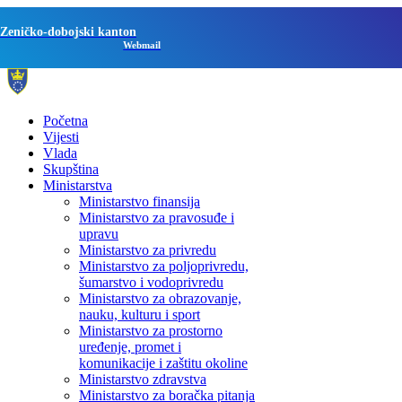
Zeničko-dobojski kanton
Webmail
Početna
Vijesti
Vlada
Skupština
Ministarstva
Ministarstvo finansija
Ministarstvo za pravosuđe i
upravu
Ministarstvo za privredu
Ministarstvo za poljoprivredu,
šumarstvo i vodoprivredu
Ministarstvo za obrazovanje,
nauku, kulturu i sport
Ministarstvo za prostorno
uređenje, promet i
komunikacije i zaštitu okoline
Ministarstvo zdravstva
Ministarstvo za boračka pitanja