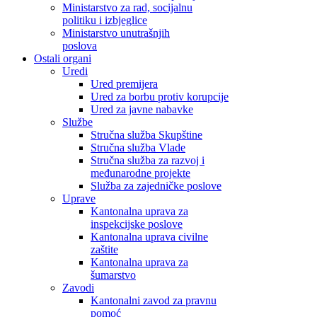
Ministarstvo za rad, socijalnu
politiku i izbjeglice
Ministarstvo unutrašnjih
poslova
Ostali organi
Uredi
Ured premijera
Ured za borbu protiv korupcije
Ured za javne nabavke
Službe
Stručna služba Skupštine
Stručna služba Vlade
Stručna služba za razvoj i
međunarodne projekte
Služba za zajedničke poslove
Uprave
Kantonalna uprava za
inspekcijske poslove
Kantonalna uprava civilne
zaštite
Kantonalna uprava za
šumarstvo
Zavodi
Kantonalni zavod za pravnu
pomoć