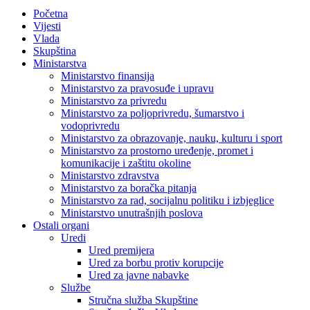
Početna
Vijesti
Vlada
Skupština
Ministarstva
Ministarstvo finansija
Ministarstvo za pravosuđe i upravu
Ministarstvo za privredu
Ministarstvo za poljoprivredu, šumarstvo i
vodoprivredu
Ministarstvo za obrazovanje, nauku, kulturu i sport
Ministarstvo za prostorno uređenje, promet i
komunikacije i zaštitu okoline
Ministarstvo zdravstva
Ministarstvo za boračka pitanja
Ministarstvo za rad, socijalnu politiku i izbjeglice
Ministarstvo unutrašnjih poslova
Ostali organi
Uredi
Ured premijera
Ured za borbu protiv korupcije
Ured za javne nabavke
Službe
Stručna služba Skupštine