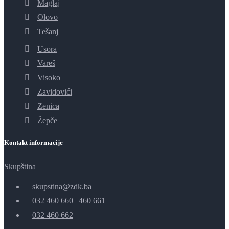
Maglaj
Olovo
Tešanj
Usora
Vareš
Visoko
Zavidovići
Zenica
Žepče
Kontakt informacije
Skupština
skupstina@zdk.ba
032 460 660
|
460 661
032 460 662