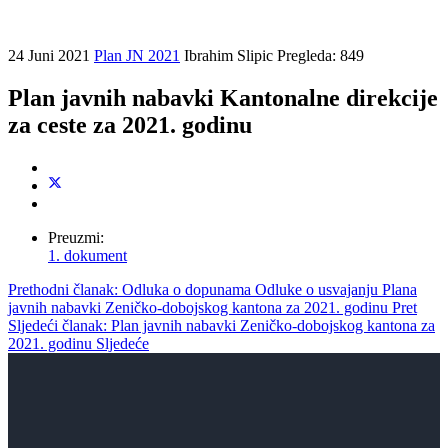
24 Juni 2021
Plan JN 2021
Ibrahim Slipic
Pregleda: 849
Plan javnih nabavki Kantonalne direkcije
za ceste za 2021. godinu
Preuzmi:
1. dokument
Prethodni članak: Odluka o dopunama Odluke o usvajanju Plana
javnih nabavki Zeničko-dobojskog kantona za 2021. godinu
Pret
Sljedeći članak: Plan javnih nabavki Zeničko-dobojskog kantona za
2021. godinu
Sljedeće