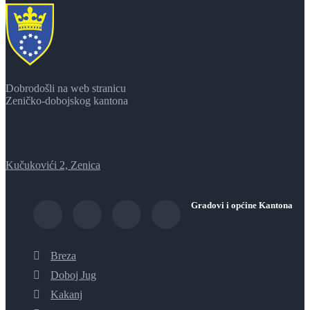
Dobrodošli na web stranicu
Zeničko-dobojskog kantona
Kučukovići 2, Zenica
Gradovi i općine Kantona
Breza
Doboj Jug
Kakanj