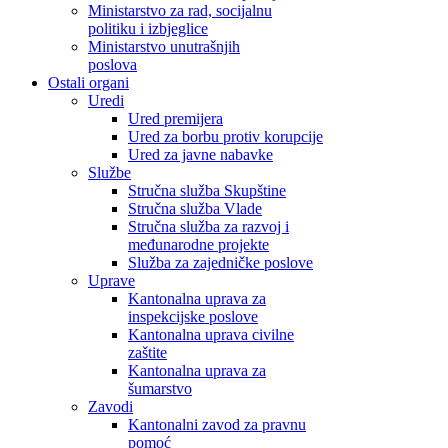
Ministarstvo za rad, socijalnu
politiku i izbjeglice
Ministarstvo unutrašnjih
poslova
Ostali organi
Uredi
Ured premijera
Ured za borbu protiv korupcije
Ured za javne nabavke
Službe
Stručna služba Skupštine
Stručna služba Vlade
Stručna služba za razvoj i
međunarodne projekte
Služba za zajedničke poslove
Uprave
Kantonalna uprava za
inspekcijske poslove
Kantonalna uprava civilne
zaštite
Kantonalna uprava za
šumarstvo
Zavodi
Kantonalni zavod za pravnu
pomoć