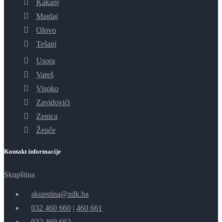
Kakanj
Maglaj
Olovo
Tešanj
Usora
Vareš
Visoko
Zavidovići
Zenica
Žepče
Kontakt informacije
Skupština
skupstina@zdk.ba
032 460 660
|
460 661
032 460 662