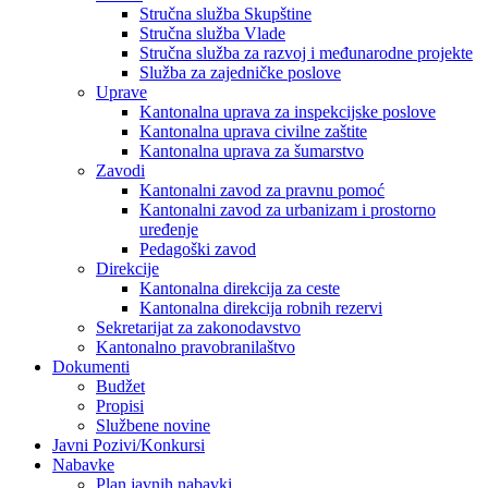
Stručna služba Skupštine
Stručna služba Vlade
Stručna služba za razvoj i međunarodne projekte
Služba za zajedničke poslove
Uprave
Kantonalna uprava za inspekcijske poslove
Kantonalna uprava civilne zaštite
Kantonalna uprava za šumarstvo
Zavodi
Kantonalni zavod za pravnu pomoć
Kantonalni zavod za urbanizam i prostorno
uređenje
Pedagoški zavod
Direkcije
Kantonalna direkcija za ceste
Kantonalna direkcija robnih rezervi
Sekretarijat za zakonodavstvo
Kantonalno pravobranilaštvo
Dokumenti
Budžet
Propisi
Službene novine
Javni Pozivi/Konkursi
Nabavke
Plan javnih nabavki