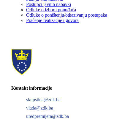
Postupci javnih nabavki
Odluke o izboru ponuđača
Odluke o poništenju/otkazivanju postupaka
Praćenje realizacije ugovora
Kontakt informacije
skupstina@zdk.ba
vlada@zdk.ba
uredpremijera@zdk.ba