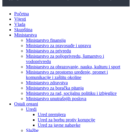
Početna
Vijesti
Vlada
Skupština
Ministarstva
Ministarstvo finansija
Ministarstvo za pravosuđe i upravu
Ministarstvo za privredu
Ministarstvo za poljoprivredu, šumarstvo i
vodoprivredu
Ministarstvo za obrazovanje, nauku, kulturu i sport
Ministarstvo za prostorno uređenje, promet i
komunikacije i zaštitu okoline
Ministarstvo zdravstva
Ministarstvo za boračka pitanja
Ministarstvo za rad, socijalnu politiku i izbjeglice
Ministarstvo unutrašnjih poslova
Ostali organi
Uredi
Ured premijera
Ured za borbu protiv korupcije
Ured za javne nabavke
Službe