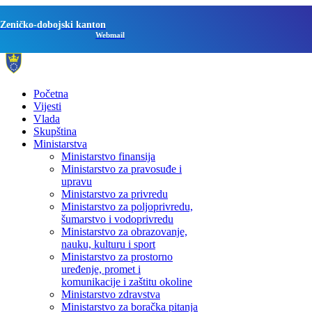
Zeničko-dobojski kanton
Webmail
Početna
Vijesti
Vlada
Skupština
Ministarstva
Ministarstvo finansija
Ministarstvo za pravosuđe i
upravu
Ministarstvo za privredu
Ministarstvo za poljoprivredu,
šumarstvo i vodoprivredu
Ministarstvo za obrazovanje,
nauku, kulturu i sport
Ministarstvo za prostorno
uređenje, promet i
komunikacije i zaštitu okoline
Ministarstvo zdravstva
Ministarstvo za boračka pitanja