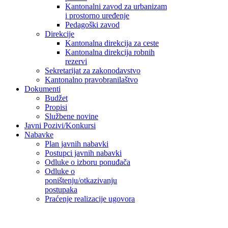
Kantonalni zavod za urbanizam
i prostorno uređenje
Pedagoški zavod
Direkcije
Kantonalna direkcija za ceste
Kantonalna direkcija robnih
rezervi
Sekretarijat za zakonodavstvo
Kantonalno pravobranilaštvo
Dokumenti
Budžet
Propisi
Službene novine
Javni Pozivi/Konkursi
Nabavke
Plan javnih nabavki
Postupci javnih nabavki
Odluke o izboru ponuđača
Odluke o
poništenju/otkazivanju
postupaka
Praćenje realizacije ugovora