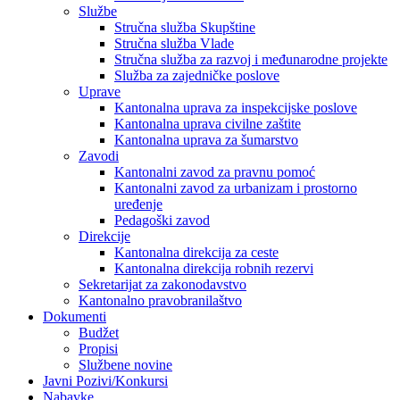
Službe
Stručna služba Skupštine
Stručna služba Vlade
Stručna služba za razvoj i međunarodne projekte
Služba za zajedničke poslove
Uprave
Kantonalna uprava za inspekcijske poslove
Kantonalna uprava civilne zaštite
Kantonalna uprava za šumarstvo
Zavodi
Kantonalni zavod za pravnu pomoć
Kantonalni zavod za urbanizam i prostorno
uređenje
Pedagoški zavod
Direkcije
Kantonalna direkcija za ceste
Kantonalna direkcija robnih rezervi
Sekretarijat za zakonodavstvo
Kantonalno pravobranilaštvo
Dokumenti
Budžet
Propisi
Službene novine
Javni Pozivi/Konkursi
Nabavke