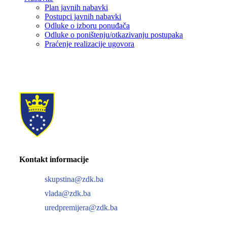
Plan javnih nabavki
Postupci javnih nabavki
Odluke o izboru ponuđača
Odluke o poništenju/otkazivanju postupaka
Praćenje realizacije ugovora
Kontakt informacije
skupstina@zdk.ba
vlada@zdk.ba
uredpremijera@zdk.ba