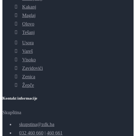
Kakanj
Maglaj
Olovo
Tešanj
Usora
Vareš
Visoko
Zavidovići
Zenica
Žepče
Kontakt informacije
Skupština
skupstina@zdk.ba
032 460 660
|
460 661