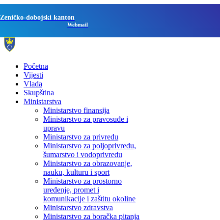
Zeničko-dobojski kanton
Webmail
Početna
Vijesti
Vlada
Skupština
Ministarstva
Ministarstvo finansija
Ministarstvo za pravosuđe i
upravu
Ministarstvo za privredu
Ministarstvo za poljoprivredu,
šumarstvo i vodoprivredu
Ministarstvo za obrazovanje,
nauku, kulturu i sport
Ministarstvo za prostorno
uređenje, promet i
komunikacije i zaštitu okoline
Ministarstvo zdravstva
Ministarstvo za boračka pitanja