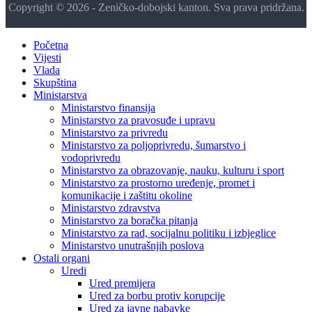
Copyright © 2026 - Zeničko-dobojski kanton. Sva prava pridržana.
Početna
Vijesti
Vlada
Skupština
Ministarstva
Ministarstvo finansija
Ministarstvo za pravosuđe i upravu
Ministarstvo za privredu
Ministarstvo za poljoprivredu, šumarstvo i
vodoprivredu
Ministarstvo za obrazovanje, nauku, kulturu i sport
Ministarstvo za prostorno uređenje, promet i
komunikacije i zaštitu okoline
Ministarstvo zdravstva
Ministarstvo za boračka pitanja
Ministarstvo za rad, socijalnu politiku i izbjeglice
Ministarstvo unutrašnjih poslova
Ostali organi
Uredi
Ured premijera
Ured za borbu protiv korupcije
Ured za javne nabavke