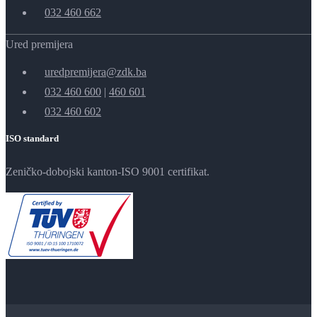
032 460 662
Ured premijera
uredpremijera@zdk.ba
032 460 600
|
460 601
032 460 602
ISO standard
Zeničko-dobojski kanton-ISO 9001 certifikat.