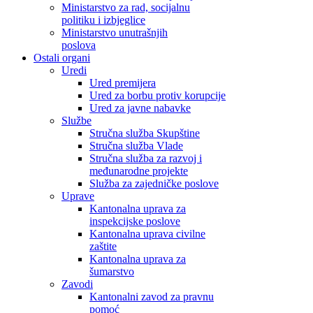
Ministarstvo za rad, socijalnu
politiku i izbjeglice
Ministarstvo unutrašnjih
poslova
Ostali organi
Uredi
Ured premijera
Ured za borbu protiv korupcije
Ured za javne nabavke
Službe
Stručna služba Skupštine
Stručna služba Vlade
Stručna služba za razvoj i
međunarodne projekte
Služba za zajedničke poslove
Uprave
Kantonalna uprava za
inspekcijske poslove
Kantonalna uprava civilne
zaštite
Kantonalna uprava za
šumarstvo
Zavodi
Kantonalni zavod za pravnu
pomoć