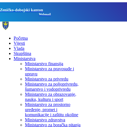
Zeničko-dobojski kanton
Webmail
Početna
Vijesti
Vlada
Skupština
Ministarstva
Ministarstvo finansija
Ministarstvo za pravosuđe i
upravu
Ministarstvo za privredu
Ministarstvo za poljoprivredu,
šumarstvo i vodoprivredu
Ministarstvo za obrazovanje,
nauku, kulturu i sport
Ministarstvo za prostorno
uređenje, promet i
komunikacije i zaštitu okoline
Ministarstvo zdravstva
Ministarstvo za boračka pitanja