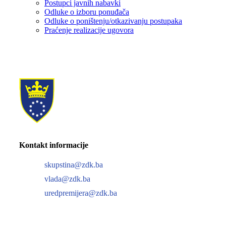
Postupci javnih nabavki
Odluke o izboru ponuđača
Odluke o poništenju/otkazivanju postupaka
Praćenje realizacije ugovora
Kontakt informacije
skupstina@zdk.ba
vlada@zdk.ba
uredpremijera@zdk.ba