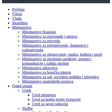
Početna
Vijesti
Vlada
Skupština
Ministarstva
Ministarstvo finansija
Ministarstvo za pravosuđe i upravu
Ministarstvo za privredu
Ministarstvo za poljoprivredu, šumarstvo i
vodoprivredu
Ministarstvo za obrazovanje, nauku, kulturu i sport
Ministarstvo za prostorno uređenje, promet i
komunikacije i zaštitu okoline
Ministarstvo zdravstva
Ministarstvo za boračka pitanja
Ministarstvo za rad, socijalnu politiku i izbjeglice
Ministarstvo unutrašnjih poslova
Ostali organi
Uredi
Ured premijera
Ured za borbu protiv korupcije
Ured za javne nabavke
Službe