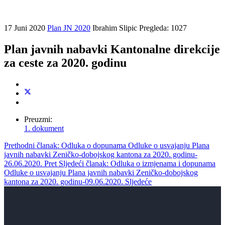
17 Juni 2020
Plan JN 2020
Ibrahim Slipic
Pregleda: 1027
Plan javnih nabavki Kantonalne direkcije
za ceste za 2020. godinu
Preuzmi:
1. dokument
Prethodni članak: Odluka o dopunama Odluke o usvajanju Plana
javnih nabavki Zeničko-dobojskog kantona za 2020. godinu-
26.06.2020.
Pret
Sljedeći članak: Odluka o izmjenama i dopunama
Odluke o usvajanju Plana javnih nabavki Zeničko-dobojskog
kantona za 2020. godinu-09.06.2020.
Sljedeće