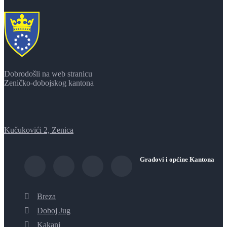
Dobrodošli na web stranicu
Zeničko-dobojskog kantona
Kučukovići 2, Zenica
Gradovi i općine Kantona
Breza
Doboj Jug
Kakanj