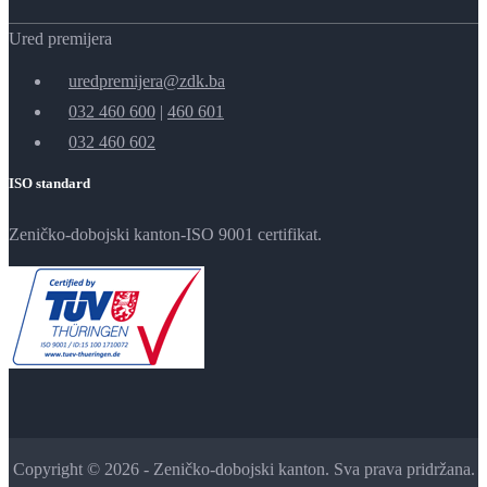
Ured premijera
uredpremijera@zdk.ba
032 460 600
|
460 601
032 460 602
ISO standard
Zeničko-dobojski kanton-ISO 9001 certifikat.
Copyright © 2026 - Zeničko-dobojski kanton. Sva prava pridržana.