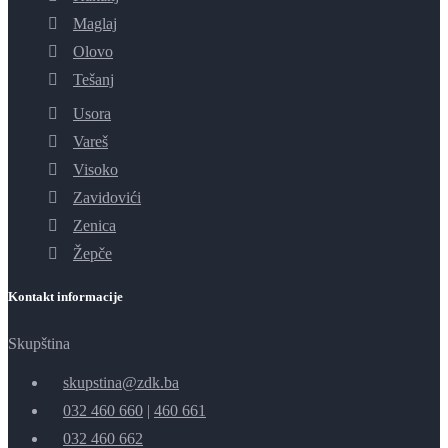
Maglaj
Olovo
Tešanj
Usora
Vareš
Visoko
Zavidovići
Zenica
Žepče
Kontakt informacije
Skupština
skupstina@zdk.ba
032 460 660
|
460 661
032 460 662