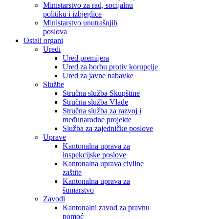
Ministarstvo za rad, socijalnu
politiku i izbjeglice
Ministarstvo unutrašnjih
poslova
Ostali organi
Uredi
Ured premijera
Ured za borbu protiv korupcije
Ured za javne nabavke
Službe
Stručna služba Skupštine
Stručna služba Vlade
Stručna služba za razvoj i
međunarodne projekte
Služba za zajedničke poslove
Uprave
Kantonalna uprava za
inspekcijske poslove
Kantonalna uprava civilne
zaštite
Kantonalna uprava za
šumarstvo
Zavodi
Kantonalni zavod za pravnu
pomoć