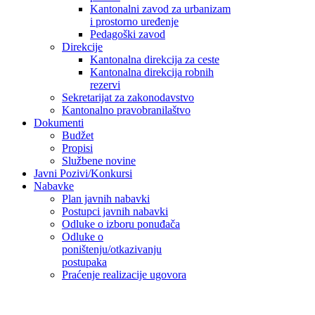
Kantonalni zavod za urbanizam
i prostorno uređenje
Pedagoški zavod
Direkcije
Kantonalna direkcija za ceste
Kantonalna direkcija robnih
rezervi
Sekretarijat za zakonodavstvo
Kantonalno pravobranilaštvo
Dokumenti
Budžet
Propisi
Službene novine
Javni Pozivi/Konkursi
Nabavke
Plan javnih nabavki
Postupci javnih nabavki
Odluke o izboru ponuđača
Odluke o
poništenju/otkazivanju
postupaka
Praćenje realizacije ugovora