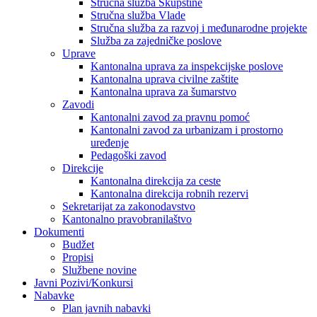
Stručna služba Skupštine
Stručna služba Vlade
Stručna služba za razvoj i međunarodne projekte
Služba za zajedničke poslove
Uprave
Kantonalna uprava za inspekcijske poslove
Kantonalna uprava civilne zaštite
Kantonalna uprava za šumarstvo
Zavodi
Kantonalni zavod za pravnu pomoć
Kantonalni zavod za urbanizam i prostorno
uređenje
Pedagoški zavod
Direkcije
Kantonalna direkcija za ceste
Kantonalna direkcija robnih rezervi
Sekretarijat za zakonodavstvo
Kantonalno pravobranilaštvo
Dokumenti
Budžet
Propisi
Službene novine
Javni Pozivi/Konkursi
Nabavke
Plan javnih nabavki