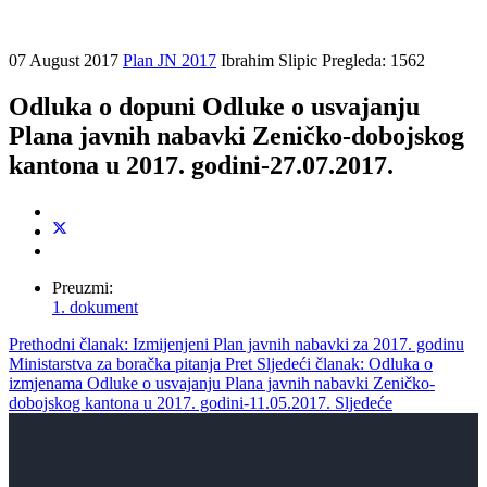
07 August 2017
Plan JN 2017
Ibrahim Slipic
Pregleda: 1562
Odluka o dopuni Odluke o usvajanju
Plana javnih nabavki Zeničko-dobojskog
kantona u 2017. godini-27.07.2017.
Preuzmi:
1. dokument
Prethodni članak: Izmijenjeni Plan javnih nabavki za 2017. godinu
Ministarstva za boračka pitanja
Pret
Sljedeći članak: Odluka o
izmjenama Odluke o usvajanju Plana javnih nabavki Zeničko-
dobojskog kantona u 2017. godini-11.05.2017.
Sljedeće