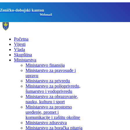
Zeničko-dobojski kanton
Webmail
Početna
Vijesti
Vlada
Skupština
Ministarstva
Ministarstvo finansija
Ministarstvo za pravosuđe i
upravu
Ministarstvo za privredu
Ministarstvo za poljoprivredu,
šumarstvo i vodoprivredu
Ministarstvo za obrazovanje,
nauku, kulturu i sport
Ministarstvo za prostorno
uređenje, promet i
komunikacije i zaštitu okoline
Ministarstvo zdravstva
Ministarstvo za boračka pitanja