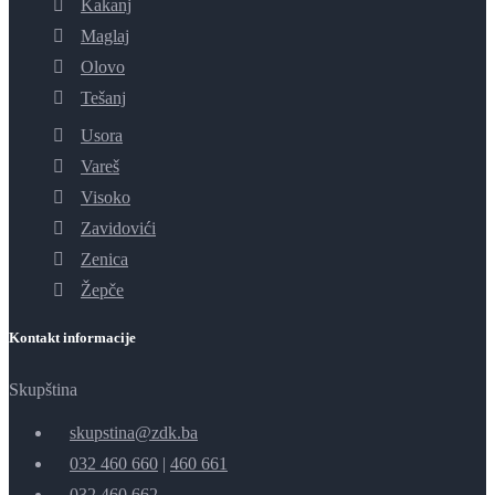
Kakanj
Maglaj
Olovo
Tešanj
Usora
Vareš
Visoko
Zavidovići
Zenica
Žepče
Kontakt informacije
Skupština
skupstina@zdk.ba
032 460 660
|
460 661
032 460 662