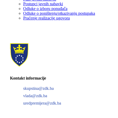
Postupci javnih nabavki
Odluke o izboru ponuđača
Odluke o poništenju/otkazivanju postupaka
Praćenje realizacije ugovora
Kontakt informacije
skupstina@zdk.ba
vlada@zdk.ba
uredpremijera@zdk.ba