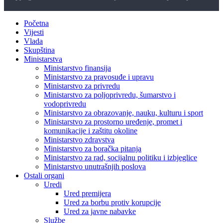
Početna
Vijesti
Vlada
Skupština
Ministarstva
Ministarstvo finansija
Ministarstvo za pravosuđe i upravu
Ministarstvo za privredu
Ministarstvo za poljoprivredu, šumarstvo i
vodoprivredu
Ministarstvo za obrazovanje, nauku, kulturu i sport
Ministarstvo za prostorno uređenje, promet i
komunikacije i zaštitu okoline
Ministarstvo zdravstva
Ministarstvo za boračka pitanja
Ministarstvo za rad, socijalnu politiku i izbjeglice
Ministarstvo unutrašnjih poslova
Ostali organi
Uredi
Ured premijera
Ured za borbu protiv korupcije
Ured za javne nabavke
Službe