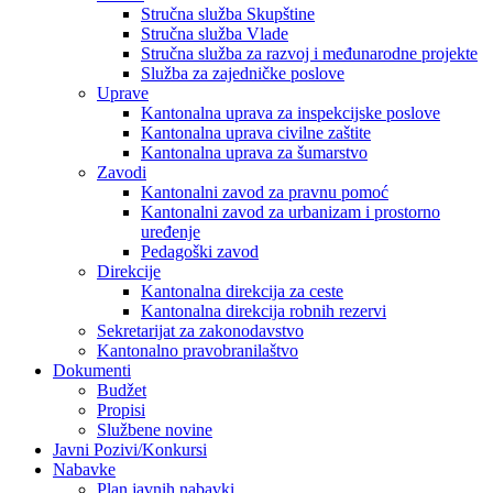
Stručna služba Skupštine
Stručna služba Vlade
Stručna služba za razvoj i međunarodne projekte
Služba za zajedničke poslove
Uprave
Kantonalna uprava za inspekcijske poslove
Kantonalna uprava civilne zaštite
Kantonalna uprava za šumarstvo
Zavodi
Kantonalni zavod za pravnu pomoć
Kantonalni zavod za urbanizam i prostorno
uređenje
Pedagoški zavod
Direkcije
Kantonalna direkcija za ceste
Kantonalna direkcija robnih rezervi
Sekretarijat za zakonodavstvo
Kantonalno pravobranilaštvo
Dokumenti
Budžet
Propisi
Službene novine
Javni Pozivi/Konkursi
Nabavke
Plan javnih nabavki