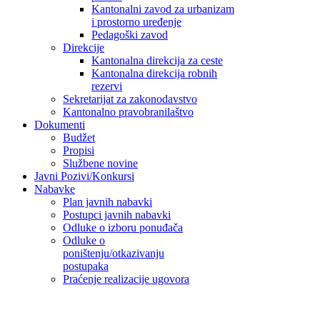
Kantonalni zavod za urbanizam
i prostorno uređenje
Pedagoški zavod
Direkcije
Kantonalna direkcija za ceste
Kantonalna direkcija robnih
rezervi
Sekretarijat za zakonodavstvo
Kantonalno pravobranilaštvo
Dokumenti
Budžet
Propisi
Službene novine
Javni Pozivi/Konkursi
Nabavke
Plan javnih nabavki
Postupci javnih nabavki
Odluke o izboru ponuđača
Odluke o
poništenju/otkazivanju
postupaka
Praćenje realizacije ugovora