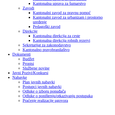
Kantonalna uprava za šumarstvo
Zavodi
Kantonalni zavod za pravnu pomoć
Kantonalni zavod za urbanizam i prostorno
uređenje
Pedagoški zavod
Direkcije
Kantonalna direkcija za ceste
Kantonalna direkcija robnih rezervi
Sekretarijat za zakonodavstvo
Kantonalno pravobranilaštvo
Dokumenti
Budžet
Propisi
Službene novine
Javni Pozivi/Konkursi
Nabavke
Plan javnih nabavki
Postupci javnih nabavki
Odluke o izboru ponuđača
Odluke o poništenju/otkazivanju postupaka
Praćenje realizacije ugovora