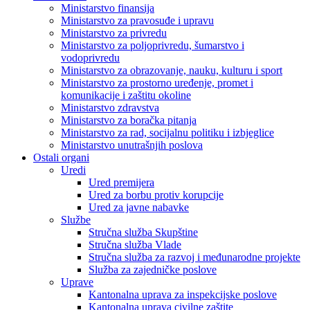
Ministarstvo finansija
Ministarstvo za pravosuđe i upravu
Ministarstvo za privredu
Ministarstvo za poljoprivredu, šumarstvo i
vodoprivredu
Ministarstvo za obrazovanje, nauku, kulturu i sport
Ministarstvo za prostorno uređenje, promet i
komunikacije i zaštitu okoline
Ministarstvo zdravstva
Ministarstvo za boračka pitanja
Ministarstvo za rad, socijalnu politiku i izbjeglice
Ministarstvo unutrašnjih poslova
Ostali organi
Uredi
Ured premijera
Ured za borbu protiv korupcije
Ured za javne nabavke
Službe
Stručna služba Skupštine
Stručna služba Vlade
Stručna služba za razvoj i međunarodne projekte
Služba za zajedničke poslove
Uprave
Kantonalna uprava za inspekcijske poslove
Kantonalna uprava civilne zaštite