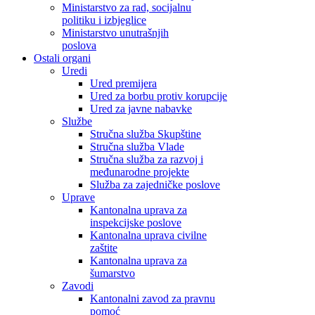
Ministarstvo za rad, socijalnu
politiku i izbjeglice
Ministarstvo unutrašnjih
poslova
Ostali organi
Uredi
Ured premijera
Ured za borbu protiv korupcije
Ured za javne nabavke
Službe
Stručna služba Skupštine
Stručna služba Vlade
Stručna služba za razvoj i
međunarodne projekte
Služba za zajedničke poslove
Uprave
Kantonalna uprava za
inspekcijske poslove
Kantonalna uprava civilne
zaštite
Kantonalna uprava za
šumarstvo
Zavodi
Kantonalni zavod za pravnu
pomoć