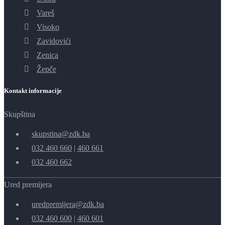
Vareš
Visoko
Zavidovići
Zenica
Žepče
Kontakt informacije
Skupština
skupstina@zdk.ba
032 460 660
|
460 661
032 460 662
Ured premijera
uredpremijera@zdk.ba
032 460 600
|
460 601