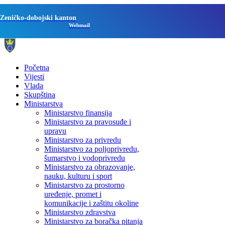
Zeničko-dobojski kanton
Webmail
Početna
Vijesti
Vlada
Skupština
Ministarstva
Ministarstvo finansija
Ministarstvo za pravosuđe i
upravu
Ministarstvo za privredu
Ministarstvo za poljoprivredu,
šumarstvo i vodoprivredu
Ministarstvo za obrazovanje,
nauku, kulturu i sport
Ministarstvo za prostorno
uređenje, promet i
komunikacije i zaštitu okoline
Ministarstvo zdravstva
Ministarstvo za boračka pitanja