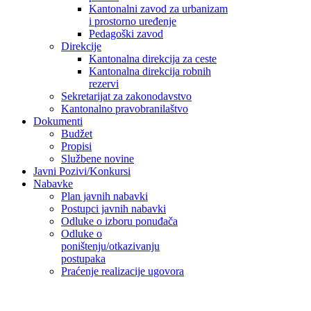
Kantonalni zavod za urbanizam
i prostorno uređenje
Pedagoški zavod
Direkcije
Kantonalna direkcija za ceste
Kantonalna direkcija robnih
rezervi
Sekretarijat za zakonodavstvo
Kantonalno pravobranilaštvo
Dokumenti
Budžet
Propisi
Službene novine
Javni Pozivi/Konkursi
Nabavke
Plan javnih nabavki
Postupci javnih nabavki
Odluke o izboru ponuđača
Odluke o
poništenju/otkazivanju
postupaka
Praćenje realizacije ugovora