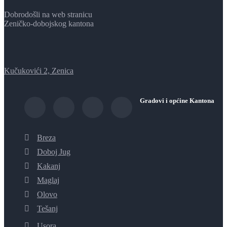
Dobrodošli na web stranicu
Zeničko-dobojskog kantona
Kučukovići 2, Zenica
Gradovi i općine Kantona
Breza
Doboj Jug
Kakanj
Maglaj
Olovo
Tešanj
Usora