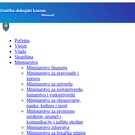
Zeničko-dobojski kanton
Webmail
Početna
Vijesti
Vlada
Skupština
Ministarstva
Ministarstvo finansija
Ministarstvo za pravosuđe i
upravu
Ministarstvo za privredu
Ministarstvo za poljoprivredu,
šumarstvo i vodoprivredu
Ministarstvo za obrazovanje,
nauku, kulturu i sport
Ministarstvo za prostorno
uređenje, promet i
komunikacije i zaštitu okoline
Ministarstvo zdravstva
Ministarstvo za boračka pitanja