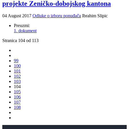
projekte Zeničko-dobojskog kantona
04 August 2017
Odluke o izboru ponuđača
Ibrahim Slipic
Preuzmi:
1. dokument
Stranica 104 od 113
99
100
101
102
103
104
105
106
107
108