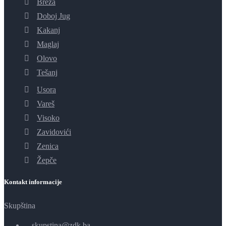
Breza
Doboj Jug
Kakanj
Maglaj
Olovo
Tešanj
Usora
Vareš
Visoko
Zavidovići
Zenica
Žepče
Kontakt informacije
Skupština
skupstina@zdk.ba