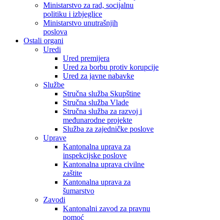
Ministarstvo za rad, socijalnu
politiku i izbjeglice
Ministarstvo unutrašnjih
poslova
Ostali organi
Uredi
Ured premijera
Ured za borbu protiv korupcije
Ured za javne nabavke
Službe
Stručna služba Skupštine
Stručna služba Vlade
Stručna služba za razvoj i
međunarodne projekte
Služba za zajedničke poslove
Uprave
Kantonalna uprava za
inspekcijske poslove
Kantonalna uprava civilne
zaštite
Kantonalna uprava za
šumarstvo
Zavodi
Kantonalni zavod za pravnu
pomoć