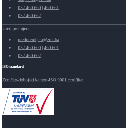
032 460 660
|
460 661
032 460 662
Ured premijera
uredpremijera@zdk.ba
032 460 600
|
460 601
032 460 602
ISO standard
Zeničko-dobojski kanton-ISO 9001 certifikat.