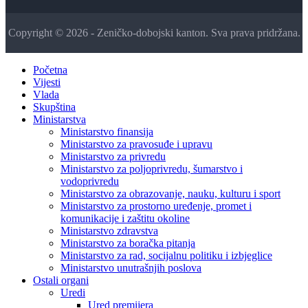
Copyright © 2026 - Zeničko-dobojski kanton. Sva prava pridržana.
Početna
Vijesti
Vlada
Skupština
Ministarstva
Ministarstvo finansija
Ministarstvo za pravosuđe i upravu
Ministarstvo za privredu
Ministarstvo za poljoprivredu, šumarstvo i
vodoprivredu
Ministarstvo za obrazovanje, nauku, kulturu i sport
Ministarstvo za prostorno uređenje, promet i
komunikacije i zaštitu okoline
Ministarstvo zdravstva
Ministarstvo za boračka pitanja
Ministarstvo za rad, socijalnu politiku i izbjeglice
Ministarstvo unutrašnjih poslova
Ostali organi
Uredi
Ured premijera