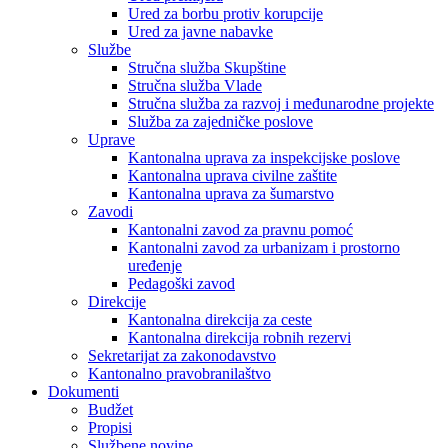
Ured za borbu protiv korupcije
Ured za javne nabavke
Službe
Stručna služba Skupštine
Stručna služba Vlade
Stručna služba za razvoj i međunarodne projekte
Služba za zajedničke poslove
Uprave
Kantonalna uprava za inspekcijske poslove
Kantonalna uprava civilne zaštite
Kantonalna uprava za šumarstvo
Zavodi
Kantonalni zavod za pravnu pomoć
Kantonalni zavod za urbanizam i prostorno
uređenje
Pedagoški zavod
Direkcije
Kantonalna direkcija za ceste
Kantonalna direkcija robnih rezervi
Sekretarijat za zakonodavstvo
Kantonalno pravobranilaštvo
Dokumenti
Budžet
Propisi
Službene novine