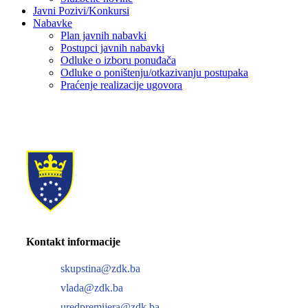
Javni Pozivi/Konkursi
Nabavke
Plan javnih nabavki
Postupci javnih nabavki
Odluke o izboru ponuđača
Odluke o poništenju/otkazivanju postupaka
Praćenje realizacije ugovora
Kontakt informacije
skupstina@zdk.ba
vlada@zdk.ba
uredpremijera@zdk.ba