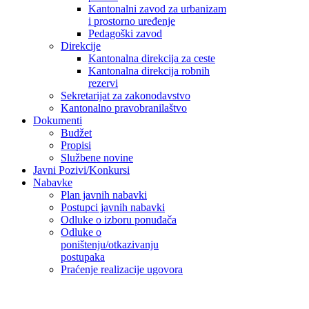
Kantonalni zavod za urbanizam
i prostorno uređenje
Pedagoški zavod
Direkcije
Kantonalna direkcija za ceste
Kantonalna direkcija robnih
rezervi
Sekretarijat za zakonodavstvo
Kantonalno pravobranilaštvo
Dokumenti
Budžet
Propisi
Službene novine
Javni Pozivi/Konkursi
Nabavke
Plan javnih nabavki
Postupci javnih nabavki
Odluke o izboru ponuđača
Odluke o
poništenju/otkazivanju
postupaka
Praćenje realizacije ugovora