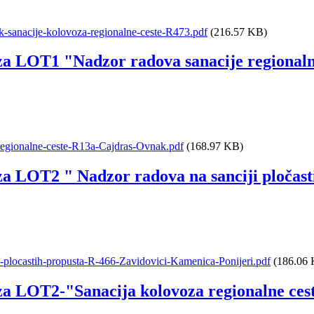
k-sanacije-kolovoza-regionalne-ceste-R473.pdf
(216.57 KB)
za LOT1 "Nadzor radova sanacije regionaln
egionalne-ceste-R13a-Cajdras-Ovnak.pdf
(168.97 KB)
a LOT2 " Nadzor radova na sanciji pločasti
plocastih-propusta-R-466-Zavidovici-Kamenica-Ponijeri.pdf
(186.06 
za LOT2-"Sanacija kolovoza regionalne ces