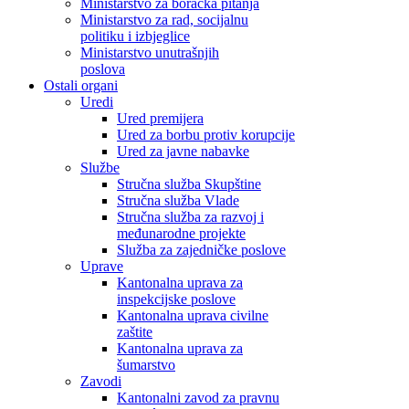
Ministarstvo za boračka pitanja
Ministarstvo za rad, socijalnu
politiku i izbjeglice
Ministarstvo unutrašnjih
poslova
Ostali organi
Uredi
Ured premijera
Ured za borbu protiv korupcije
Ured za javne nabavke
Službe
Stručna služba Skupštine
Stručna služba Vlade
Stručna služba za razvoj i
međunarodne projekte
Služba za zajedničke poslove
Uprave
Kantonalna uprava za
inspekcijske poslove
Kantonalna uprava civilne
zaštite
Kantonalna uprava za
šumarstvo
Zavodi
Kantonalni zavod za pravnu