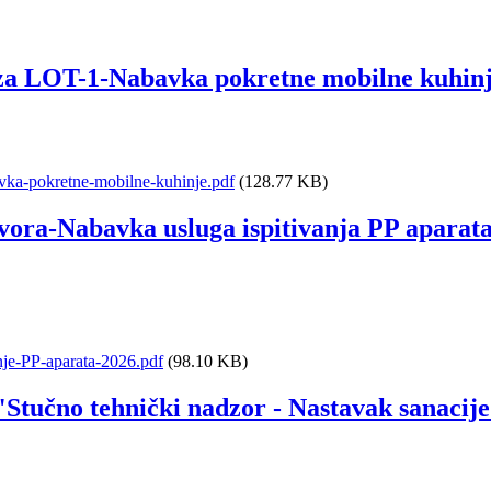
za LOT-1-Nabavka pokretne mobilne kuhinj
ka-pokretne-mobilne-kuhinje.pdf
(128.77 KB)
ovora-Nabavka usluga ispitivanja PP apara
nje-PP-aparata-2026.pdf
(98.10 KB)
Stučno tehnički nadzor - Nastavak sanacije