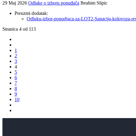
29 Maj 2026
Odluke o izboru ponuđača
Ibrahim Slipic
Preuzmi dodatak:
Odluku-izbor-ponudjaca-za-LOT2-Sanacija-kolovoza-re
Stranica 4 od 113
1
2
3
4
5
6
7
8
9
10