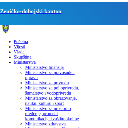
Zeničko-dobojski kanton
Početna
Vijesti
Vlada
Skupština
Ministarstva
Ministarstvo finansija
Ministarstvo za pravosuđe i
upravu
Ministarstvo za privredu
Ministarstvo za poljoprivredu,
šumarstvo i vodoprivredu
Ministarstvo za obrazovanje,
nauku, kulturu i sport
Ministarstvo za prostorno
uređenje, promet i
komunikacije i zaštitu okoline
Ministarstvo zdravstva