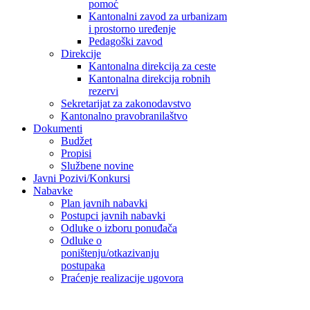
pomoć
Kantonalni zavod za urbanizam
i prostorno uređenje
Pedagoški zavod
Direkcije
Kantonalna direkcija za ceste
Kantonalna direkcija robnih
rezervi
Sekretarijat za zakonodavstvo
Kantonalno pravobranilaštvo
Dokumenti
Budžet
Propisi
Službene novine
Javni Pozivi/Konkursi
Nabavke
Plan javnih nabavki
Postupci javnih nabavki
Odluke o izboru ponuđača
Odluke o
poništenju/otkazivanju
postupaka
Praćenje realizacije ugovora