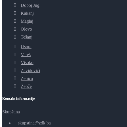
Doboj Jug
Kakanj
Maglaj
Olovo
Tešanj
Usora
Vareš
Visoko
Zavidovići
Zenica
Žepče
Kontakt informacije
Skupština
skupstina@zdk.ba