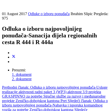
01 August 2017
Odluke o izboru ponuđača
Ibrahim Slipic
Pregleda:
975
Odluka o izboru najpovoljnijeg
ponuđača-Sanacija dijela regionalnih
cesta R 444 i R 444a
Preuzmi:
1. dokument
2. dokument
Prethodni članak: Odluka o izboru najpovoljnijeg ponuđača-Usluge
realizacije aktivnosti radni paket 3 (WP3) aktivnost 3.9 projekta
GRASPINNO za potrebe Stručne službe za razvoj i međunarodne
projekte Zeničko-dobojskog kantona
Pret
Sljedeći članak: Odluka o
izboru najpovoljnijeg ponuđača-Nabavka i isporuka komandnog
vozila za potrebe Zeničko-dobojskog kantona
Sljedeće