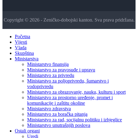
Copyright © 2026 - Zeničko-dobojski kanton. Sva prava pridržana.
Početna
Vijesti
Vlada
Skupština
Ministarstva
Ministarstvo finansija
Ministarstvo za pravosuđe i upravu
Ministarstvo za privredu
Ministarstvo za poljoprivredu, šumarstvo i
vodoprivredu
Ministarstvo za obrazovanje, nauku, kulturu i sport
Ministarstvo za prostorno uređenje, promet i
komunikacije i zaštitu okoline
Ministarstvo zdravstva
Ministarstvo za boračka pitanja
Ministarstvo za rad, socijalnu politiku i izbjeglice
Ministarstvo unutrašnjih poslova
Ostali organi
Uredi