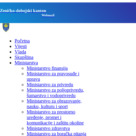
Zeničko-dobojski kanton
Webmail
Početna
Vijesti
Vlada
Skupština
Ministarstva
Ministarstvo finansija
Ministarstvo za pravosuđe i
upravu
Ministarstvo za privredu
Ministarstvo za poljoprivredu,
šumarstvo i vodoprivredu
Ministarstvo za obrazovanje,
nauku, kulturu i sport
Ministarstvo za prostorno
uređenje, promet i
komunikacije i zaštitu okoline
Ministarstvo zdravstva
Ministarstvo za boračka pitanja