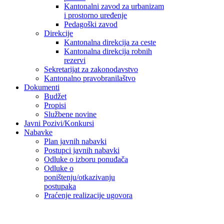
Kantonalni zavod za urbanizam
i prostorno uređenje
Pedagoški zavod
Direkcije
Kantonalna direkcija za ceste
Kantonalna direkcija robnih
rezervi
Sekretarijat za zakonodavstvo
Kantonalno pravobranilaštvo
Dokumenti
Budžet
Propisi
Službene novine
Javni Pozivi/Konkursi
Nabavke
Plan javnih nabavki
Postupci javnih nabavki
Odluke o izboru ponuđača
Odluke o
poništenju/otkazivanju
postupaka
Praćenje realizacije ugovora