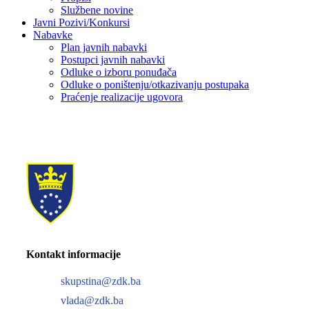
Službene novine
Javni Pozivi/Konkursi
Nabavke
Plan javnih nabavki
Postupci javnih nabavki
Odluke o izboru ponuđača
Odluke o poništenju/otkazivanju postupaka
Praćenje realizacije ugovora
Kontakt informacije
skupstina@zdk.ba
vlada@zdk.ba