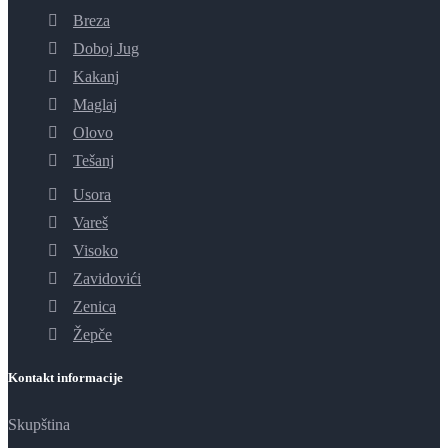
Breza
Doboj Jug
Kakanj
Maglaj
Olovo
Tešanj
Usora
Vareš
Visoko
Zavidovići
Zenica
Žepče
Kontakt informacije
Skupština