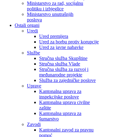
Ministarstvo za rad, socijalnu
politiku i izbjeglice
Ministarstvo unutrašnjih
poslova
Ostali organi
Uredi
Ured premijera
Ured za borbu protiv korupcije
Ured za javne nabavke
Službe
Stručna služba Skupštine
Stručna služba Vlade
Stručna služba za razvoj i
međunarodne projekte
Služba za zajedničke poslove
Uprave
Kantonalna uprava za
inspekcijske poslove
Kantonalna uprava civilne
zaštite
Kantonalna uprava za
šumarstvo
Zavodi
Kantonalni zavod za pravnu
pomoć