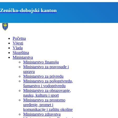
Zeničko-dobojski kanton
Početna
Vijesti
Vlada
Skupština
Ministarstva
Ministarstvo finansija
Ministarstvo za pravosuđe i
upravu
Ministarstvo za privredu
Ministarstvo za poljoprivredu,
šumarstvo i vodoprivredu
Ministarstvo za obrazovanje,
nauku, kulturu i sport
Ministarstvo za prostorno
uređenje, promet i
komunikacije i zaštitu okoline
Ministarstvo zdravstva