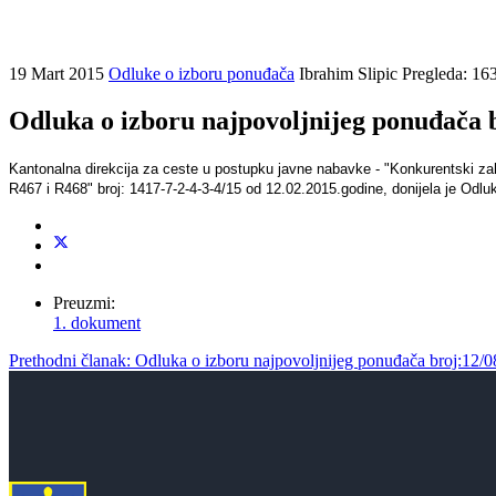
19 Mart 2015
Odluke o izboru ponuđača
Ibrahim Slipic
Pregleda: 16
Odluka o izboru najpovoljnijeg ponuđača 
Kantonalna direkcija za ceste u postupku javne nabavke - "Konkurentski za
R467 i R468" broj: 1417-7-2-4-3-4/15 od 12.02.2015.godine, donijela je Odlu
Preuzmi:
1. dokument
Prethodni članak: Odluka o izboru najpovoljnijeg ponuđača broj:12/