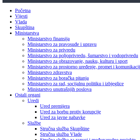
Početna
Vijesti
Vlada
Skupština
Ministarstva
Ministarstvo finansija
Ministarstvo za pravosuđe i upravu
Ministarstvo za privredu
Ministarstvo za poljoprivredu, šumarstvo i vodoprivredu
Ministarstvo za obrazovanje, nauku, kulturu i sport
Ministarstvo za prostorno uređenje, promet i komunikacije
Ministarstvo zdravstva
Ministarstvo za boračka pitanja
Ministarstvo za rad, socijalnu politiku i izbjeglice
Ministarstvo unutrašnjih poslova
Ostali organi
Uredi
Ured premijera
Ured za borbu protiv korupcije
Ured za javne nabavke
Službe
Stručna služba Skupštine
Stručna služba Vlade
Stručna služba za razvoj i međunarodne projekte