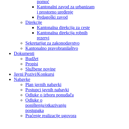
pomoć
Kantonalni zavod za urbanizam
i prostorno uređenje
Pedagoški zavod
Direkcije
Kantonalna direkcija za ceste
Kantonalna direkcija robnih
rezervi
Sekretarijat za zakonodavstvo
Kantonalno pravobranilaštvo
Dokumenti
Budžet
Propisi
Službene novine
Javni Pozivi/Konkursi
Nabavke
Plan javnih nabavki
Postupci javnih nabavki
Odluke o izboru ponuđača
Odluke o
poništenju/otkazivanju
postupaka
Praćenje realizacije ugovora