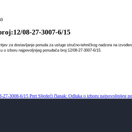
30
broj:12/08-27-3007-6/15
htjev za dostavljanje ponuda za usluge stručno-tehničkog nadzora na izvođen
ku o izboru najpovoljnijeg ponuđača broj:12/08-27-3007-6/15.
08-27-3008-6/15
Pret
Sljedeći članak: Odluka o izboru najpovoljnijeg 