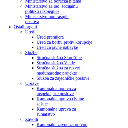
Ministarstvo za boračka pitanja
Ministarstvo za rad, socijalnu
politiku i izbjeglice
Ministarstvo unutrašnjih
poslova
Ostali organi
Uredi
Ured premijera
Ured za borbu protiv korupcije
Ured za javne nabavke
Službe
Stručna služba Skupštine
Stručna služba Vlade
Stručna služba za razvoj i
međunarodne projekte
Služba za zajedničke poslove
Uprave
Kantonalna uprava za
inspekcijske poslove
Kantonalna uprava civilne
zaštite
Kantonalna uprava za
šumarstvo
Zavodi
Kantonalni zavod za pravnu