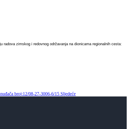
ju radova zimskog i redovnog održavanja na dionicama regionalnih cesta:
ponuđača broj:12/08-27-3006-6/15
Sljedeće