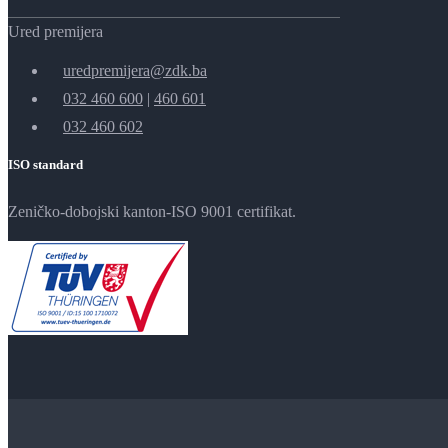
Ured premijera
uredpremijera@zdk.ba
032 460 600
|
460 601
032 460 602
ISO standard
Zeničko-dobojski kanton-ISO 9001 certifikat.