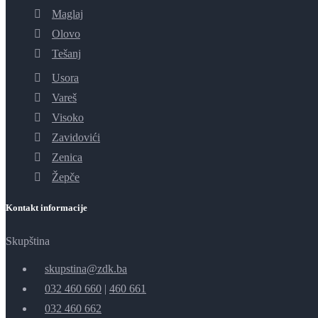
Maglaj
Olovo
Tešanj
Usora
Vareš
Visoko
Zavidovići
Zenica
Žepče
Kontakt informacije
Skupština
skupstina@zdk.ba
032 460 660
|
460 661
032 460 662