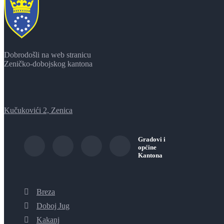
Dobrodošli na web stranicu
Zeničko-dobojskog kantona
Kučukovići 2, Zenica
Gradovi i
općine
Kantona
Breza
Doboj Jug
Kakanj