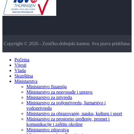
Copyright © 2026 - Zeničko-dobojski kanton. Sva prava pridržana.
Početna
Vijesti
Vlada
Skupština
Ministarstva
Ministarstvo finansija
Ministarstvo za pravosuđe i upravu
Ministarstvo za privredu
Ministarstvo za poljoprivredu, šumarstvo i
vodoprivredu
Ministarstvo za obrazovanje, nauku, kulturu i sport
Ministarstvo za prostorno uređenje, promet i
komunikacije i zaštitu okoline
Ministarstvo zdravstva