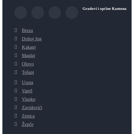
Gradovi i općine Kantona
Breza
Doboj Jug
Kakanj
Maglaj
Olovo
Tešanj
Usora
Vareš
Visoko
Zavidovići
Zenica
Žepče