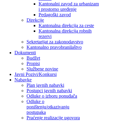
Kantonalni zavod za urbanizam
i prostorno uređenje
Pedagoški zavod
Direkcije
Kantonalna direkcija za ceste
Kantonalna direkcija robnih
rezervi
Sekretarijat za zakonodavstvo
Kantonalno pravobranilaštvo
Dokumenti
Budžet
Propisi
Službene novine
Javni Pozivi/Konkursi
Nabavke
Plan javnih nabavki
Postupci javnih nabavki
Odluke o izboru ponuđača
Odluke o
poništenju/otkazivanju
postupaka
Praćenje realizacije ugovora