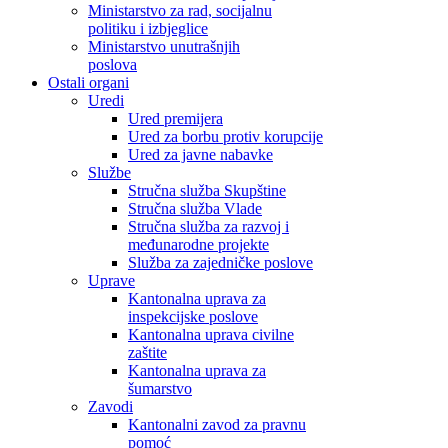
Ministarstvo za rad, socijalnu
politiku i izbjeglice
Ministarstvo unutrašnjih
poslova
Ostali organi
Uredi
Ured premijera
Ured za borbu protiv korupcije
Ured za javne nabavke
Službe
Stručna služba Skupštine
Stručna služba Vlade
Stručna služba za razvoj i
međunarodne projekte
Služba za zajedničke poslove
Uprave
Kantonalna uprava za
inspekcijske poslove
Kantonalna uprava civilne
zaštite
Kantonalna uprava za
šumarstvo
Zavodi
Kantonalni zavod za pravnu
pomoć