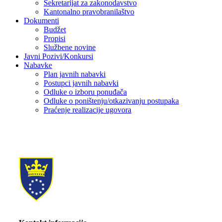
Sekretarijat za zakonodavstvo
Kantonalno pravobranilaštvo
Dokumenti
Budžet
Propisi
Službene novine
Javni Pozivi/Konkursi
Nabavke
Plan javnih nabavki
Postupci javnih nabavki
Odluke o izboru ponuđača
Odluke o poništenju/otkazivanju postupaka
Praćenje realizacije ugovora