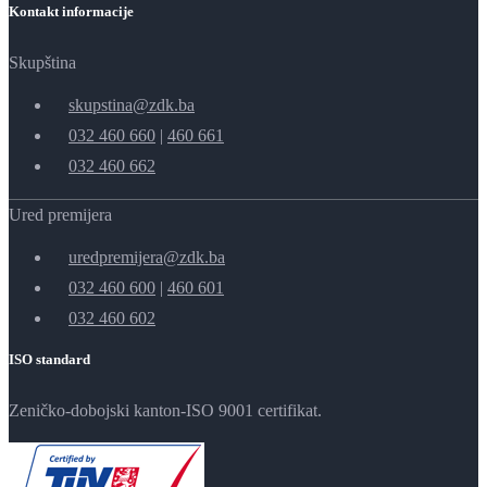
Kontakt informacije
Skupština
skupstina@zdk.ba
032 460 660
|
460 661
032 460 662
Ured premijera
uredpremijera@zdk.ba
032 460 600
|
460 601
032 460 602
ISO standard
Zeničko-dobojski kanton-ISO 9001 certifikat.