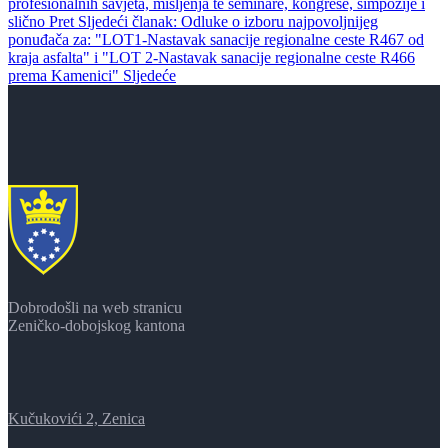
profesionalnih savjeta, mišljenja te seminare, kongrese, simpozije i
slično
Pret
Sljedeći članak: Odluke o izboru najpovoljnijeg
ponuđača za: "LOT1-Nastavak sanacije regionalne ceste R467 od
kraja asfalta" i "LOT 2-Nastavak sanacije regionalne ceste R466
prema Kamenici"
Sljedeće
Dobrodošli na web stranicu
Zeničko-dobojskog kantona
Kučukovići 2, Zenica