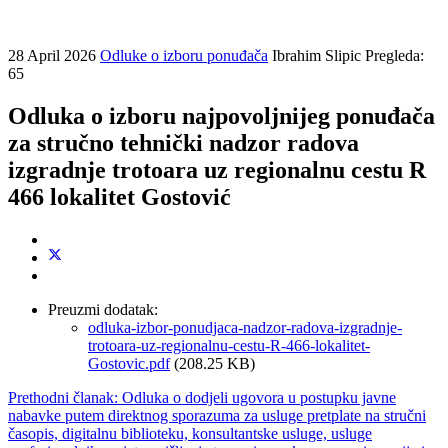
28 April 2026
Odluke o izboru ponuđača
Ibrahim Slipic
Pregleda:
65
Odluka o izboru najpovoljnijeg ponuđača
za stručno tehnički nadzor radova
izgradnje trotoara uz regionalnu cestu R
466 lokalitet Gostović
Preuzmi dodatak:
odluka-izbor-ponudjaca-nadzor-radova-izgradnje-
trotoara-uz-regionalnu-cestu-R-466-lokalitet-
Gostovic.pdf
(208.25 KB)
Prethodni članak: Odluka o dodjeli ugovora u postupku javne
nabavke putem direktnog sporazuma za usluge pretplate na stručni
časopis, digitalnu biblioteku, konsultantske usluge, usluge