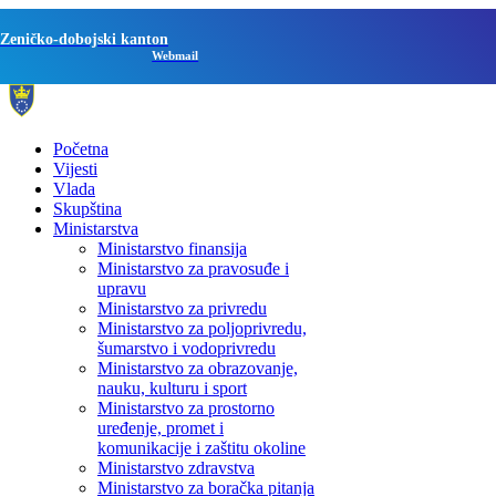
Zeničko-dobojski kanton
Webmail
Početna
Vijesti
Vlada
Skupština
Ministarstva
Ministarstvo finansija
Ministarstvo za pravosuđe i
upravu
Ministarstvo za privredu
Ministarstvo za poljoprivredu,
šumarstvo i vodoprivredu
Ministarstvo za obrazovanje,
nauku, kulturu i sport
Ministarstvo za prostorno
uređenje, promet i
komunikacije i zaštitu okoline
Ministarstvo zdravstva
Ministarstvo za boračka pitanja