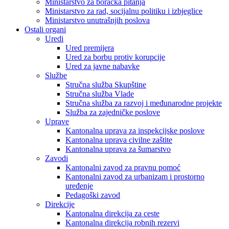
Ministarstvo za boračka pitanja
Ministarstvo za rad, socijalnu politiku i izbjeglice
Ministarstvo unutrašnjih poslova
Ostali organi
Uredi
Ured premijera
Ured za borbu protiv korupcije
Ured za javne nabavke
Službe
Stručna služba Skupštine
Stručna služba Vlade
Stručna služba za razvoj i međunarodne projekte
Služba za zajedničke poslove
Uprave
Kantonalna uprava za inspekcijske poslove
Kantonalna uprava civilne zaštite
Kantonalna uprava za šumarstvo
Zavodi
Kantonalni zavod za pravnu pomoć
Kantonalni zavod za urbanizam i prostorno
uređenje
Pedagoški zavod
Direkcije
Kantonalna direkcija za ceste
Kantonalna direkcija robnih rezervi