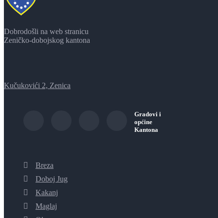
Dobrodošli na web stranicu
Zeničko-dobojskog kantona
Kučukovići 2, Zenica
Gradovi i
općine
Kantona
Breza
Doboj Jug
Kakanj
Maglaj