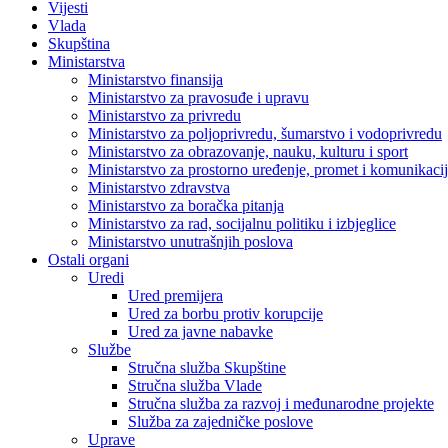
Vijesti
Vlada
Skupština
Ministarstva
Ministarstvo finansija
Ministarstvo za pravosuđe i upravu
Ministarstvo za privredu
Ministarstvo za poljoprivredu, šumarstvo i vodoprivredu
Ministarstvo za obrazovanje, nauku, kulturu i sport
Ministarstvo za prostorno uređenje, promet i komunikacije
Ministarstvo zdravstva
Ministarstvo za boračka pitanja
Ministarstvo za rad, socijalnu politiku i izbjeglice
Ministarstvo unutrašnjih poslova
Ostali organi
Uredi
Ured premijera
Ured za borbu protiv korupcije
Ured za javne nabavke
Službe
Stručna služba Skupštine
Stručna služba Vlade
Stručna služba za razvoj i međunarodne projekte
Služba za zajedničke poslove
Uprave