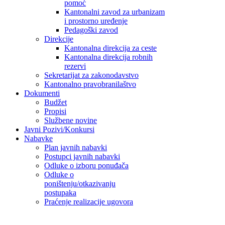
pomoć
Kantonalni zavod za urbanizam
i prostorno uređenje
Pedagoški zavod
Direkcije
Kantonalna direkcija za ceste
Kantonalna direkcija robnih
rezervi
Sekretarijat za zakonodavstvo
Kantonalno pravobranilaštvo
Dokumenti
Budžet
Propisi
Službene novine
Javni Pozivi/Konkursi
Nabavke
Plan javnih nabavki
Postupci javnih nabavki
Odluke o izboru ponuđača
Odluke o
poništenju/otkazivanju
postupaka
Praćenje realizacije ugovora