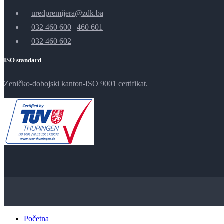
uredpremijera@zdk.ba
032 460 600
|
460 601
032 460 602
ISO standard
Zeničko-dobojski kanton-ISO 9001 certifikat.
Početna