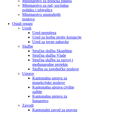
Ministarstvo za boračka pitanja
Ministarstvo za rad, socijalnu
politiku i izbjeglice
Ministarstvo unutrašnjih
poslova
Ostali organi
Uredi
Ured premijera
Ured za borbu protiv korupcije
Ured za javne nabavke
Službe
Stručna služba Skupštine
Stručna služba Vlade
Stručna služba za razvoj i
međunarodne projekte
Služba za zajedničke poslove
Uprave
Kantonalna uprava za
inspekcijske poslove
Kantonalna uprava civilne
zaštite
Kantonalna uprava za
šumarstvo
Zavodi
Kantonalni zavod za pravnu