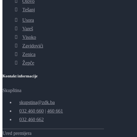
Olovo
Tešanj
Usora
Vareš
Visoko
Zavidovići
Zenica
Žepče
Kontakt informacije
Skupština
skupstina@zdk.ba
032 460 660
|
460 661
032 460 662
Ured premijera