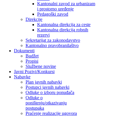
Kantonalni zavod za urbanizam
i prostorno uređenje
Pedagoški zavod
Direkcije
Kantonalna direkcija za ceste
Kantonalna direkcija robnih
rezervi
Sekretarijat za zakonodavstvo
Kantonalno pravobranilaštvo
Dokumenti
Budžet
Propisi
Službene novine
Javni Pozivi/Konkursi
Nabavke
Plan javnih nabavki
Postupci javnih nabavki
Odluke o izboru ponuđača
Odluke o
poništenju/otkazivanju
postupaka
Praćenje realizacije ugovora