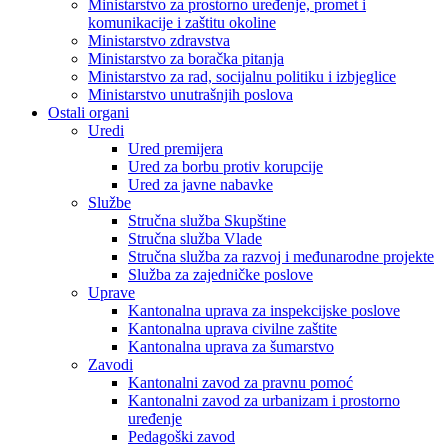
Ministarstvo za prostorno uređenje, promet i
komunikacije i zaštitu okoline
Ministarstvo zdravstva
Ministarstvo za boračka pitanja
Ministarstvo za rad, socijalnu politiku i izbjeglice
Ministarstvo unutrašnjih poslova
Ostali organi
Uredi
Ured premijera
Ured za borbu protiv korupcije
Ured za javne nabavke
Službe
Stručna služba Skupštine
Stručna služba Vlade
Stručna služba za razvoj i međunarodne projekte
Služba za zajedničke poslove
Uprave
Kantonalna uprava za inspekcijske poslove
Kantonalna uprava civilne zaštite
Kantonalna uprava za šumarstvo
Zavodi
Kantonalni zavod za pravnu pomoć
Kantonalni zavod za urbanizam i prostorno
uređenje
Pedagoški zavod