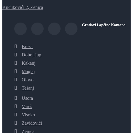
Kučukovići 2, Zenica
Gradovi i općine Kantona
Breza
Doboj Jug
Kakanj
Maglaj
Olovo
Tešanj
Usora
Vareš
Visoko
Zavidovići
Zenica