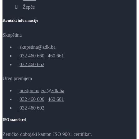
Žepče
Kontakt informacije
Skupština
skupstina@zdk.ba
032 460 660
|
460 661
032 460 662
Ured premijera
uredpremijera@zdk.ba
032 460 600
|
460 601
032 460 602
ISO standard
Zeničko-dobojski kanton-ISO 9001 certifikat.