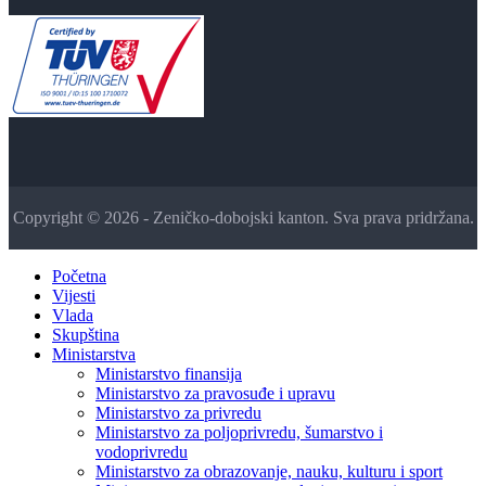
Copyright © 2026 - Zeničko-dobojski kanton. Sva prava pridržana.
Početna
Vijesti
Vlada
Skupština
Ministarstva
Ministarstvo finansija
Ministarstvo za pravosuđe i upravu
Ministarstvo za privredu
Ministarstvo za poljoprivredu, šumarstvo i
vodoprivredu
Ministarstvo za obrazovanje, nauku, kulturu i sport