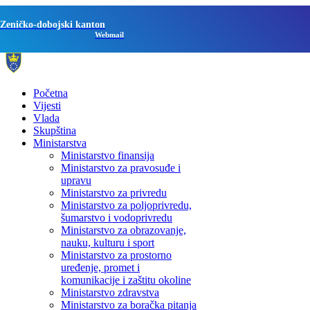
Zeničko-dobojski kanton
Webmail
Početna
Vijesti
Vlada
Skupština
Ministarstva
Ministarstvo finansija
Ministarstvo za pravosuđe i
upravu
Ministarstvo za privredu
Ministarstvo za poljoprivredu,
šumarstvo i vodoprivredu
Ministarstvo za obrazovanje,
nauku, kulturu i sport
Ministarstvo za prostorno
uređenje, promet i
komunikacije i zaštitu okoline
Ministarstvo zdravstva
Ministarstvo za boračka pitanja