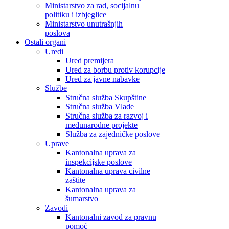
Ministarstvo za rad, socijalnu
politiku i izbjeglice
Ministarstvo unutrašnjih
poslova
Ostali organi
Uredi
Ured premijera
Ured za borbu protiv korupcije
Ured za javne nabavke
Službe
Stručna služba Skupštine
Stručna služba Vlade
Stručna služba za razvoj i
međunarodne projekte
Služba za zajedničke poslove
Uprave
Kantonalna uprava za
inspekcijske poslove
Kantonalna uprava civilne
zaštite
Kantonalna uprava za
šumarstvo
Zavodi
Kantonalni zavod za pravnu
pomoć