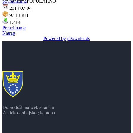
povratnicima
POPULARNO
2014-07-04
97.13 KB
1.413
Preuzimanje
Natrag
Powered by jDownloads
Dobrodošli na web stranicu
Zeničko-dobojskog kantona