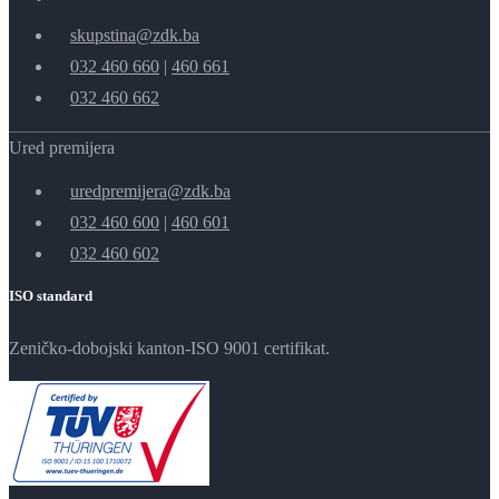
skupstina@zdk.ba
032 460 660
|
460 661
032 460 662
Ured premijera
uredpremijera@zdk.ba
032 460 600
|
460 601
032 460 602
ISO standard
Zeničko-dobojski kanton-ISO 9001 certifikat.