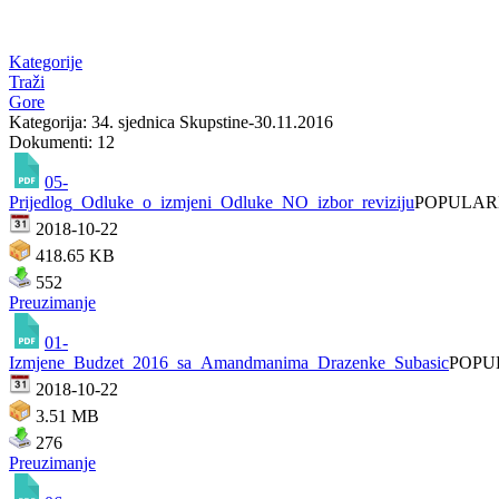
Kategorije
Traži
Gore
Kategorija: 34. sjednica Skupstine-30.11.2016
Dokumenti: 12
05-
Prijedlog_Odluke_o_izmjeni_Odluke_NO_izbor_reviziju
POPULA
2018-10-22
418.65 KB
552
Preuzimanje
01-
Izmjene_Budzet_2016_sa_Amandmanima_Drazenke_Subasic
POPU
2018-10-22
3.51 MB
276
Preuzimanje