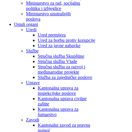
Ministarstvo za rad, socijalnu
politiku i izbjeglice
Ministarstvo unutrašnjih
poslova
Ostali organi
Uredi
Ured premijera
Ured za borbu protiv korupcije
Ured za javne nabavke
Službe
Stručna služba Skupštine
Stručna služba Vlade
Stručna služba za razvoj i
međunarodne projekte
Služba za zajedničke poslove
Uprave
Kantonalna uprava za
inspekcijske poslove
Kantonalna uprava civilne
zaštite
Kantonalna uprava za
šumarstvo
Zavodi
Kantonalni zavod za pravnu
pomoć