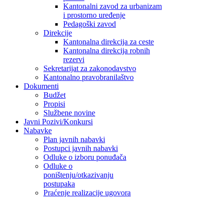
Kantonalni zavod za urbanizam
i prostorno uređenje
Pedagoški zavod
Direkcije
Kantonalna direkcija za ceste
Kantonalna direkcija robnih
rezervi
Sekretarijat za zakonodavstvo
Kantonalno pravobranilaštvo
Dokumenti
Budžet
Propisi
Službene novine
Javni Pozivi/Konkursi
Nabavke
Plan javnih nabavki
Postupci javnih nabavki
Odluke o izboru ponuđača
Odluke o
poništenju/otkazivanju
postupaka
Praćenje realizacije ugovora