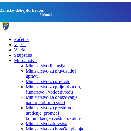
Zeničko-dobojski kanton
Webmail
Početna
Vijesti
Vlada
Skupština
Ministarstva
Ministarstvo finansija
Ministarstvo za pravosuđe i
upravu
Ministarstvo za privredu
Ministarstvo za poljoprivredu,
šumarstvo i vodoprivredu
Ministarstvo za obrazovanje,
nauku, kulturu i sport
Ministarstvo za prostorno
uređenje, promet i
komunikacije i zaštitu okoline
Ministarstvo zdravstva
Ministarstvo za boračka pitanja