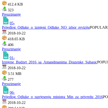
412.4 KB
323
Preuzimanje
05-
Prijedlog_Odluke_o_izmjeni_Odluke_NO_izbor_reviziju
POPULA
2018-10-22
418.65 KB
406
Preuzimanje
01-
Izmjene_Budzet_2016_sa_Amandmanima_Drazenke_Subasic
POPU
2018-10-22
3.51 MB
277
Preuzimanje
06-
Prijedlog_Odluke_o_razrjesenju_ministra_Min_za_privredu_2016
P
2018-10-22