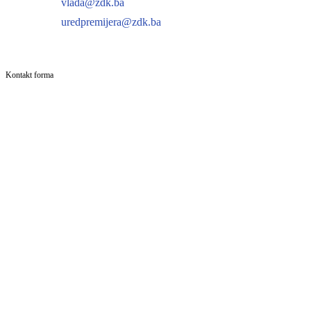
vlada@zdk.ba
uredpremijera@zdk.ba
Kontakt forma