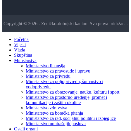
Copyright © 2026 - Zeničko-dobojski kanton. Sva prava pridržana.
Početna
Vijesti
Vlada
Skupština
Ministarstva
Ministarstvo finansija
Ministarstvo za pravosuđe i upravu
Ministarstvo za privredu
Ministarstvo za poljoprivredu, šumarstvo i
vodoprivredu
Ministarstvo za obrazovanje, nauku, kulturu i sport
Ministarstvo za prostorno uređenje, promet i
komunikacije i zaštitu okoline
Ministarstvo zdravstva
Ministarstvo za boračka pitanja
Ministarstvo za rad, socijalnu politiku i izbjeglice
Ministarstvo unutrašnjih poslova
Ostali organi