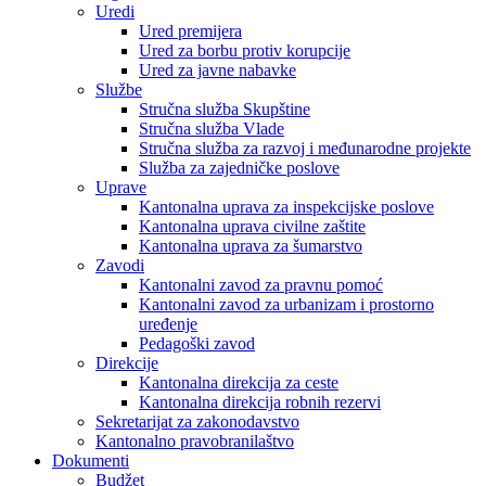
Uredi
Ured premijera
Ured za borbu protiv korupcije
Ured za javne nabavke
Službe
Stručna služba Skupštine
Stručna služba Vlade
Stručna služba za razvoj i međunarodne projekte
Služba za zajedničke poslove
Uprave
Kantonalna uprava za inspekcijske poslove
Kantonalna uprava civilne zaštite
Kantonalna uprava za šumarstvo
Zavodi
Kantonalni zavod za pravnu pomoć
Kantonalni zavod za urbanizam i prostorno
uređenje
Pedagoški zavod
Direkcije
Kantonalna direkcija za ceste
Kantonalna direkcija robnih rezervi
Sekretarijat za zakonodavstvo
Kantonalno pravobranilaštvo
Dokumenti
Budžet