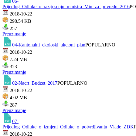
06-
Prijedlog_Odluke_o_razrjesenju_ministra_Min_za_privredu_2016
P
2018-10-22
298.54 KB
257
Preuzimanje
04-Kantonalni_ekoloski_akcioni_plan
POPULARNO
2018-10-22
7.24 MB
323
Preuzimanje
02-Nacrt_Budzet_2017
POPULARNO
2018-10-22
4.02 MB
287
Preuzimanje
07-
Prijedlog_Odluke_o_izmjeni_Odluke_o_potvrdjivanju_Vlade_ZDK
2018-10-22