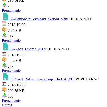
298.54 KB
265
Preuzimanje
04-Kantonalni_ekoloski_akcioni_plan
POPULARNO
2018-10-22
7.24 MB
312
Preuzimanje
02-Nacrt_Budzet_2017
POPULARNO
2018-10-22
4.02 MB
277
Preuzimanje
03-Nacrt_Zakon_izvrsavanje_Budzet_2017
POPULARNO
2018-10-22
200.58 KB
306
Preuzimanje
Natrag