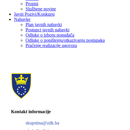
Propisi
Službene novine
Javni Pozivi/Konkursi
Nabavke
Plan javnih nabavki
Postupci javnih nabavki
Odluke o izboru ponuđača
Odluke o poništenju/otkazivanju postupaka
Praćenje realizacije ugovora
Kontakt informacije
skupstina@zdk.ba