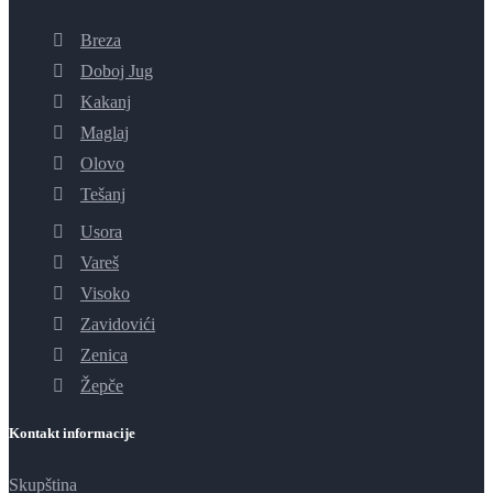
Breza
Doboj Jug
Kakanj
Maglaj
Olovo
Tešanj
Usora
Vareš
Visoko
Zavidovići
Zenica
Žepče
Kontakt informacije
Skupština