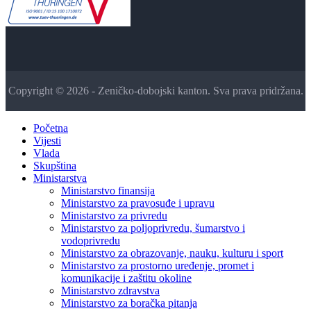
Copyright © 2026 - Zeničko-dobojski kanton. Sva prava pridržana.
Početna
Vijesti
Vlada
Skupština
Ministarstva
Ministarstvo finansija
Ministarstvo za pravosuđe i upravu
Ministarstvo za privredu
Ministarstvo za poljoprivredu, šumarstvo i
vodoprivredu
Ministarstvo za obrazovanje, nauku, kulturu i sport
Ministarstvo za prostorno uređenje, promet i
komunikacije i zaštitu okoline
Ministarstvo zdravstva
Ministarstvo za boračka pitanja