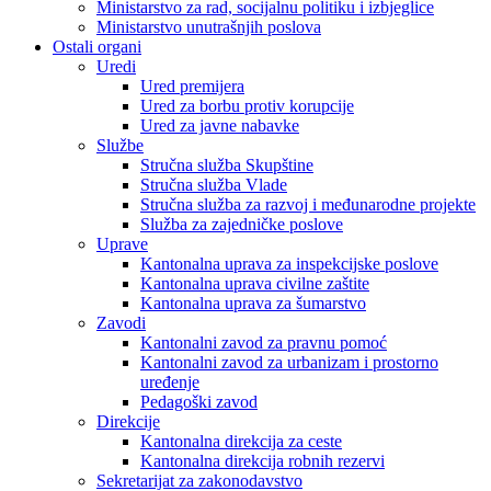
Ministarstvo za rad, socijalnu politiku i izbjeglice
Ministarstvo unutrašnjih poslova
Ostali organi
Uredi
Ured premijera
Ured za borbu protiv korupcije
Ured za javne nabavke
Službe
Stručna služba Skupštine
Stručna služba Vlade
Stručna služba za razvoj i međunarodne projekte
Služba za zajedničke poslove
Uprave
Kantonalna uprava za inspekcijske poslove
Kantonalna uprava civilne zaštite
Kantonalna uprava za šumarstvo
Zavodi
Kantonalni zavod za pravnu pomoć
Kantonalni zavod za urbanizam i prostorno
uređenje
Pedagoški zavod
Direkcije
Kantonalna direkcija za ceste
Kantonalna direkcija robnih rezervi
Sekretarijat za zakonodavstvo