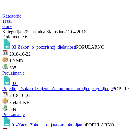
Kategorije
Traži
Gore
Kategorija: 26. sjednica Skupstine-11.04.2016
Dokumenti: 6
03-Zakon_o_pozorisnoj_djelatnosti
POPULARNO
2018-10-22
1.2 MB
335
Preuzimanje
02-
Prijedlog_Zakon_izmjene_Zakon_prost_uredjenje_gradjenje
POPUL
2018-10-22
854.61 KB
589
Preuzimanje
01-Nacrt_Zakona_o_javnom_okupljanju
POPULARNO