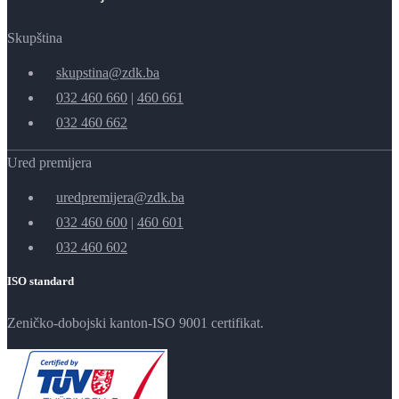
Skupština
skupstina@zdk.ba
032 460 660
|
460 661
032 460 662
Ured premijera
uredpremijera@zdk.ba
032 460 600
|
460 601
032 460 602
ISO standard
Zeničko-dobojski kanton-ISO 9001 certifikat.