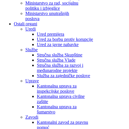
Ministarstvo za rad, socijalnu
politiku i izbjeglice
Ministarstvo unutrašnjih
poslova
Ostali organi
Uredi
Ured premijera
Ured za borbu protiv korupcije
Ured za javne nabavke
Službe
Stručna služba Skupštine
Stručna služba Vlade
Stručna služba za razvoj i
međunarodne projekte
Služba za zajedničke poslove
Uprave
Kantonalna uprava za
inspekcijske poslove
Kantonalna uprava civilne
zaštite
Kantonalna uprava za
šumarstvo
Zavodi
Kantonalni zavod za pravnu
pomoć