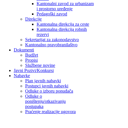
Kantonalni zavod za urbanizam
i prostorno uređenje
Pedagoški zavod
Direkcije
Kantonalna direkcija za ceste
Kantonalna direkcija robnih
rezervi
Sekretarijat za zakonodavstvo
Kantonalno pravobranilaštvo
Dokumenti
Budžet
Propisi
Službene novine
Javni Pozivi/Konkursi
Nabavke
Plan javnih nabavki
Postupci javnih nabavki
Odluke o izboru ponuđača
Odluke o
poništenju/otkazivanju
postupaka
Praćenje realizacije ugovora