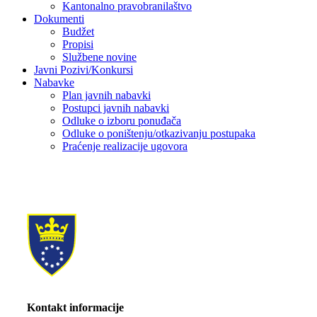
Kantonalno pravobranilaštvo
Dokumenti
Budžet
Propisi
Službene novine
Javni Pozivi/Konkursi
Nabavke
Plan javnih nabavki
Postupci javnih nabavki
Odluke o izboru ponuđača
Odluke o poništenju/otkazivanju postupaka
Praćenje realizacije ugovora
Kontakt informacije