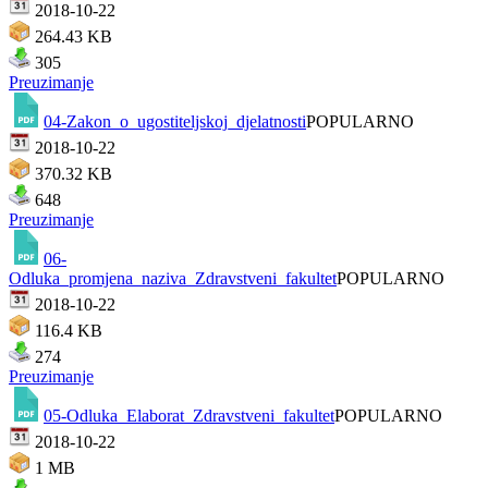
2018-10-22
264.43 KB
305
Preuzimanje
04-Zakon_o_ugostiteljskoj_djelatnosti
POPULARNO
2018-10-22
370.32 KB
648
Preuzimanje
06-
Odluka_promjena_naziva_Zdravstveni_fakultet
POPULARNO
2018-10-22
116.4 KB
274
Preuzimanje
05-Odluka_Elaborat_Zdravstveni_fakultet
POPULARNO
2018-10-22
1 MB