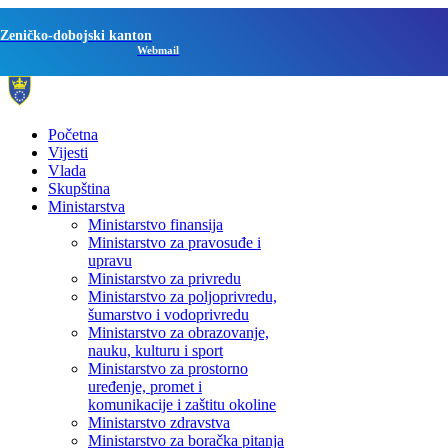
Zeničko-dobojski kanton
Webmail
Početna
Vijesti
Vlada
Skupština
Ministarstva
Ministarstvo finansija
Ministarstvo za pravosuđe i
upravu
Ministarstvo za privredu
Ministarstvo za poljoprivredu,
šumarstvo i vodoprivredu
Ministarstvo za obrazovanje,
nauku, kulturu i sport
Ministarstvo za prostorno
uređenje, promet i
komunikacije i zaštitu okoline
Ministarstvo zdravstva
Ministarstvo za boračka pitanja