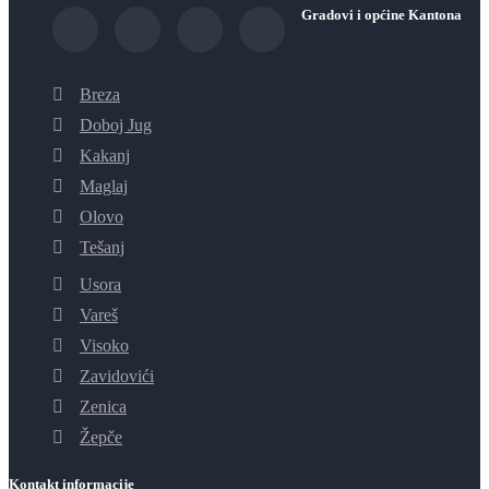
Gradovi i općine Kantona
Breza
Doboj Jug
Kakanj
Maglaj
Olovo
Tešanj
Usora
Vareš
Visoko
Zavidovići
Zenica
Žepče
Kontakt informacije