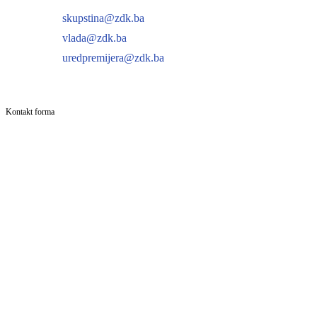
skupstina@zdk.ba
vlada@zdk.ba
uredpremijera@zdk.ba
Kontakt forma