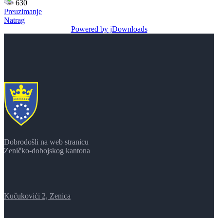
630
Preuzimanje
Natrag
Powered by jDownloads
Dobrodošli na web stranicu
Zeničko-dobojskog kantona
Kučukovići 2, Zenica