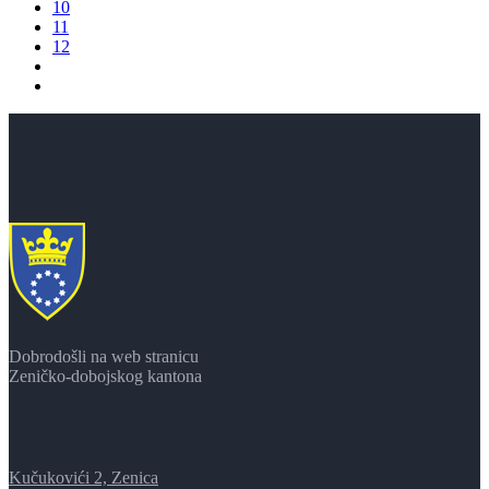
10
11
12
Dobrodošli na web stranicu
Zeničko-dobojskog kantona
Kučukovići 2, Zenica