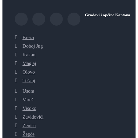
Gradovi i općine Kantona
Breza
Doboj Jug
Kakanj
Maglaj
Olovo
Tešanj
Usora
Vareš
Visoko
Zavidovići
Zenica
Žepče