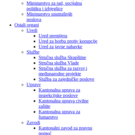
Ministarstvo za rad, socijalnu
politiku i izbjeglice
Ministarstvo unutrašnjih
poslova
Ostali organi
Uredi
Ured premijera
Ured za borbu protiv korupcije
Ured za javne nabavke
Službe
Stručna služba Skupštine
Stručna služba Vlade
Stručna služba za razvoj i
međunarodne projekte
Služba za zajedničke poslove
Uprave
Kantonalna uprava za
inspekcijske poslove
Kantonalna uprava civilne
zaštite
Kantonalna uprava za
šumarstvo
Zavodi
Kantonalni zavod za pravnu
pomoć