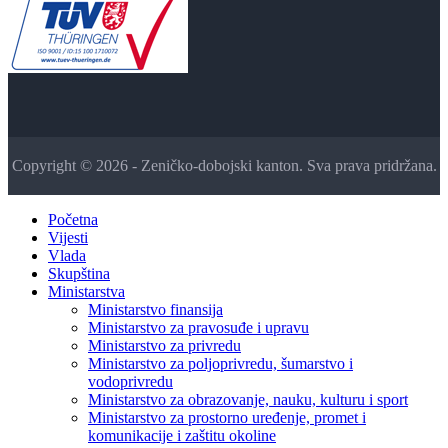
Copyright © 2026 - Zeničko-dobojski kanton. Sva prava pridržana.
Početna
Vijesti
Vlada
Skupština
Ministarstva
Ministarstvo finansija
Ministarstvo za pravosuđe i upravu
Ministarstvo za privredu
Ministarstvo za poljoprivredu, šumarstvo i
vodoprivredu
Ministarstvo za obrazovanje, nauku, kulturu i sport
Ministarstvo za prostorno uređenje, promet i
komunikacije i zaštitu okoline