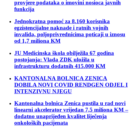
provjere podataka o imovini nosioca javnih
funkcija
Jednokratna pomoć za 8.160 korisnika
egzistencijalne naknade i ratnih vojnih
invalida, poljoprivrednicima poticaji u iznosu
od 1,7 miliona KM
JU Medicinska škola obilježila 67 godina
postojanja: Vlada ZDK uložila u
infrastrukturu dodatnih 415.000 KM
KANTONALNA BOLNICA ZENICA
DOBILA NOVI COVID RENDGEN ODJEL I
INTENZIVNU NJEGU
Kantonalna bolnica Zenica pustila u rad novi
linearni akcelerator vrijedan 7,5 miliona KM –
dodatno unaprijeđen kvalitet liječenja
onkoloških pacijenata