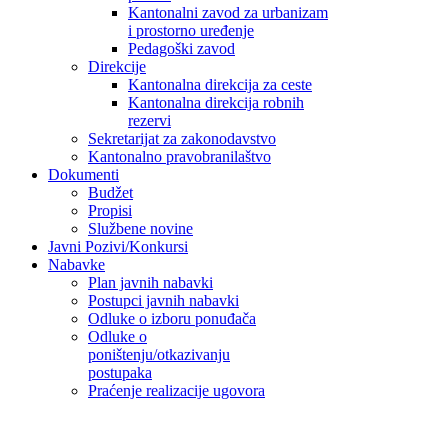
Kantonalni zavod za urbanizam
i prostorno uređenje
Pedagoški zavod
Direkcije
Kantonalna direkcija za ceste
Kantonalna direkcija robnih
rezervi
Sekretarijat za zakonodavstvo
Kantonalno pravobranilaštvo
Dokumenti
Budžet
Propisi
Službene novine
Javni Pozivi/Konkursi
Nabavke
Plan javnih nabavki
Postupci javnih nabavki
Odluke o izboru ponuđača
Odluke o
poništenju/otkazivanju
postupaka
Praćenje realizacije ugovora