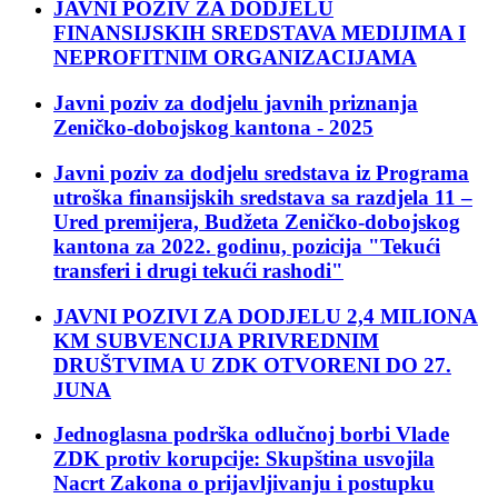
JAVNI POZIV ZA DODJELU
FINANSIJSKIH SREDSTAVA MEDIJIMA I
NEPROFITNIM ORGANIZACIJAMA
Javni poziv za dodjelu javnih priznanja
Zeničko-dobojskog kantona - 2025
Javni poziv za dodjelu sredstava iz Programa
utroška finansijskih sredstava sa razdjela 11 –
Ured premijera, Budžeta Zeničko-dobojskog
kantona za 2022. godinu, pozicija "Tekući
transferi i drugi tekući rashodi"
JAVNI POZIVI ZA DODJELU 2,4 MILIONA
KM SUBVENCIJA PRIVREDNIM
DRUŠTVIMA U ZDK OTVORENI DO 27.
JUNA
Jednoglasna podrška odlučnoj borbi Vlade
ZDK protiv korupcije: Skupština usvojila
Nacrt Zakona o prijavljivanju i postupku