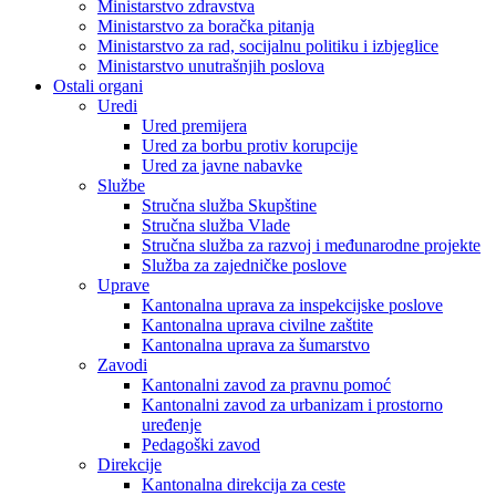
Ministarstvo zdravstva
Ministarstvo za boračka pitanja
Ministarstvo za rad, socijalnu politiku i izbjeglice
Ministarstvo unutrašnjih poslova
Ostali organi
Uredi
Ured premijera
Ured za borbu protiv korupcije
Ured za javne nabavke
Službe
Stručna služba Skupštine
Stručna služba Vlade
Stručna služba za razvoj i međunarodne projekte
Služba za zajedničke poslove
Uprave
Kantonalna uprava za inspekcijske poslove
Kantonalna uprava civilne zaštite
Kantonalna uprava za šumarstvo
Zavodi
Kantonalni zavod za pravnu pomoć
Kantonalni zavod za urbanizam i prostorno
uređenje
Pedagoški zavod
Direkcije
Kantonalna direkcija za ceste