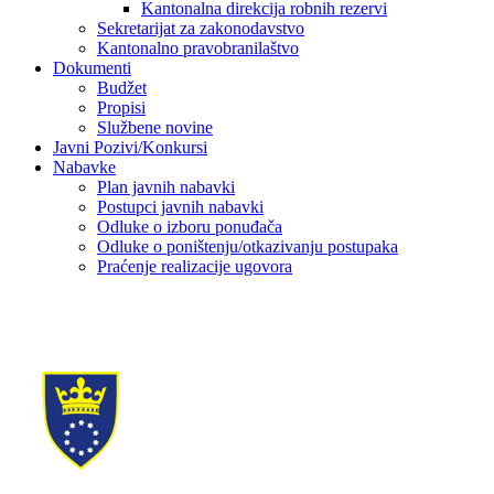
Kantonalna direkcija robnih rezervi
Sekretarijat za zakonodavstvo
Kantonalno pravobranilaštvo
Dokumenti
Budžet
Propisi
Službene novine
Javni Pozivi/Konkursi
Nabavke
Plan javnih nabavki
Postupci javnih nabavki
Odluke o izboru ponuđača
Odluke o poništenju/otkazivanju postupaka
Praćenje realizacije ugovora