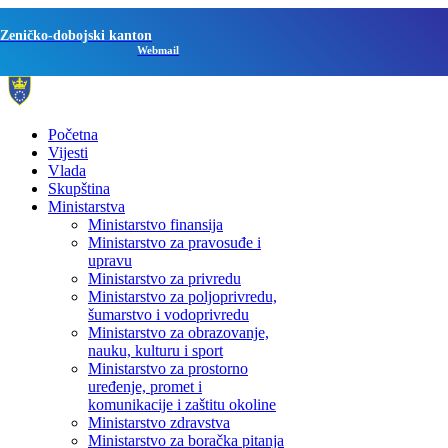
Zeničko-dobojski kanton
Webmail
Početna
Vijesti
Vlada
Skupština
Ministarstva
Ministarstvo finansija
Ministarstvo za pravosuđe i
upravu
Ministarstvo za privredu
Ministarstvo za poljoprivredu,
šumarstvo i vodoprivredu
Ministarstvo za obrazovanje,
nauku, kulturu i sport
Ministarstvo za prostorno
uređenje, promet i
komunikacije i zaštitu okoline
Ministarstvo zdravstva
Ministarstvo za boračka pitanja