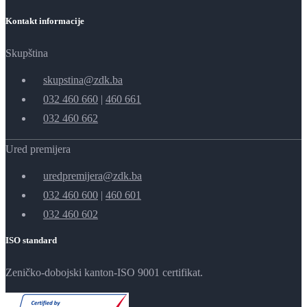
Kontakt informacije
Skupština
skupstina@zdk.ba
032 460 660
|
460 661
032 460 662
Ured premijera
uredpremijera@zdk.ba
032 460 600
|
460 601
032 460 602
ISO standard
Zeničko-dobojski kanton-ISO 9001 certifikat.