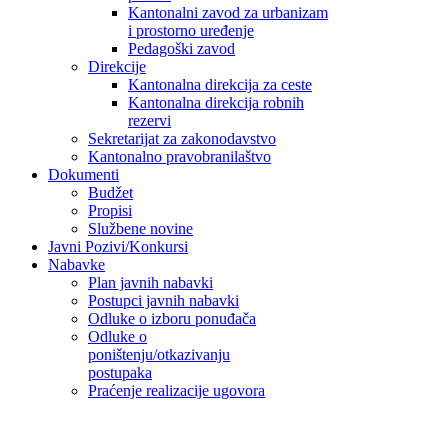
Kantonalni zavod za urbanizam
i prostorno uređenje
Pedagoški zavod
Direkcije
Kantonalna direkcija za ceste
Kantonalna direkcija robnih
rezervi
Sekretarijat za zakonodavstvo
Kantonalno pravobranilaštvo
Dokumenti
Budžet
Propisi
Službene novine
Javni Pozivi/Konkursi
Nabavke
Plan javnih nabavki
Postupci javnih nabavki
Odluke o izboru ponuđača
Odluke o
poništenju/otkazivanju
postupaka
Praćenje realizacije ugovora