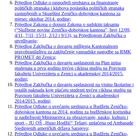
Prijedlog Odluke o raspodjeli sredstava za finansiranje
političkih stranaka i klubova poslanika političkih stranaka
zastupljenih u Skupštini Zeničko-dobojskog kantona za
mjesec oktobar 2014. godine;
Prijedlog Zakona o dopuni Zakona o sudskim taksama
(“Službene novine Zeničko-dobojskog kantona”, broj 12/09,
4/11, 7/11, 15/11, 2/12 i 9/13), sa Prijedlogom Zaključka o
utvrđivanju;
Prijedlog Zaključka o davanju mišljenja Kantonalnom
pravobranilaštvu za zaključenje vansudske nagodbe sa RMK
PROMET dd Zenica;
Prijedlog Zaključka o davanju saglasnosti na Plan upisa
studenata u prvu godinu trećeg ciklusa studija na Pravnom
fakultetu Univerziteta u Zenici u akademskoj 2014/2015.
godini;
Prijedlog Zaključka o davanju saglasnosti na visinu školarine i
ostalih naknada koje plaćaju studenti trećeg ciklusa studija na
Pravnom fakultetu Univerziteta u Zenici u akademskoj
2014/2015. godini;
Prijedlog Odluke o uvećanju sredstava u Budžetu Zeničko-
dobojskog kantona za 2014. godinu za budžetskog korisnika
iz nadležnosti Ministarstva za obrazovanje, nauku, kulturu i
sport – JU OŠ „Huso Hodžić“ Tešanj, uplaćena od Ambasade
Sjedinjenih američkih država Sarajevo;
Prijedlog Odluke o uvećanju sredstava u Budžetu Zeničko-