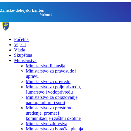
Zeničko-dobojski kanton
Webmail
Početna
Vijesti
Vlada
Skupština
Ministarstva
Ministarstvo finansija
Ministarstvo za pravosuđe i
upravu
Ministarstvo za privredu
Ministarstvo za poljoprivredu,
šumarstvo i vodoprivredu
Ministarstvo za obrazovanje,
nauku, kulturu i sport
Ministarstvo za prostorno
uređenje, promet i
komunikacije i zaštitu okoline
Ministarstvo zdravstva
Ministarstvo za boračka pitanja