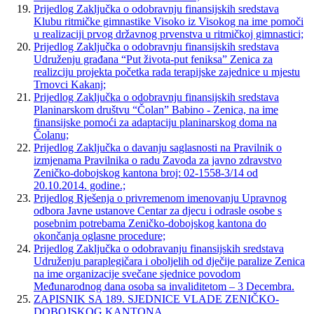
Prijedlog Zaključka o odobravnju finansijskih sredstava
Klubu ritmičke gimnastike Visoko iz Visokog na ime pomoči
u realizaciji prvog državnog prvenstva u ritmičkoj gimnastici;
Prijedlog Zaključka o odobravnju finansijskih sredstava
Udruženju građana “Put života-put feniksa” Zenica za
realizciju projekta početka rada terapijske zajednice u mjestu
Trnovci Kakanj;
Prijedlog Zaključka o odobravnju finansijskih sredstava
Planinarskom društvu “Čolan” Babino - Zenica, na ime
finansijske pomoći za adaptaciju planinarskog doma na
Čolanu;
Prijedlog Zaključka o davanju saglasnosti na Pravilnik o
izmjenama Pravilnika o radu Zavoda za javno zdravstvo
Zeničko-dobojskog kantona broj: 02-1558-3/14 od
20.10.2014. godine.;
Prijedlog Rješenja o privremenom imenovanju Upravnog
odbora Javne ustanove Centar za djecu i odrasle osobe s
posebnim potrebama Zeničko-dobojskog kantona do
okončanja oglasne procedure;
Prijedlog Zaključka o odobravanju finansijskih sredstava
Udruženju paraplegičara i oboljelih od dječije paralize Zenica
na ime organizacije svečane sjednice povodom
Međunarodnog dana osoba sa invaliditetom – 3 Decembra.
ZAPISNIK SA 189. SJEDNICE VLADE ZENIČKO-
DOBOJSKOG KANTONA