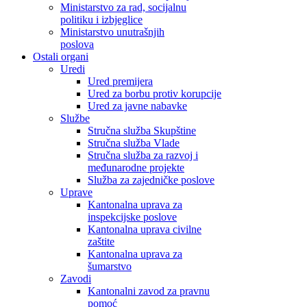
Ministarstvo za rad, socijalnu
politiku i izbjeglice
Ministarstvo unutrašnjih
poslova
Ostali organi
Uredi
Ured premijera
Ured za borbu protiv korupcije
Ured za javne nabavke
Službe
Stručna služba Skupštine
Stručna služba Vlade
Stručna služba za razvoj i
međunarodne projekte
Služba za zajedničke poslove
Uprave
Kantonalna uprava za
inspekcijske poslove
Kantonalna uprava civilne
zaštite
Kantonalna uprava za
šumarstvo
Zavodi
Kantonalni zavod za pravnu
pomoć