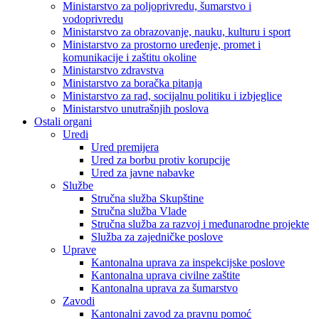
Ministarstvo za poljoprivredu, šumarstvo i
vodoprivredu
Ministarstvo za obrazovanje, nauku, kulturu i sport
Ministarstvo za prostorno uređenje, promet i
komunikacije i zaštitu okoline
Ministarstvo zdravstva
Ministarstvo za boračka pitanja
Ministarstvo za rad, socijalnu politiku i izbjeglice
Ministarstvo unutrašnjih poslova
Ostali organi
Uredi
Ured premijera
Ured za borbu protiv korupcije
Ured za javne nabavke
Službe
Stručna služba Skupštine
Stručna služba Vlade
Stručna služba za razvoj i međunarodne projekte
Služba za zajedničke poslove
Uprave
Kantonalna uprava za inspekcijske poslove
Kantonalna uprava civilne zaštite
Kantonalna uprava za šumarstvo
Zavodi
Kantonalni zavod za pravnu pomoć