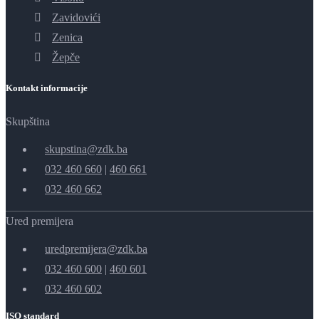
Zavidovići
Zenica
Žepče
Kontakt informacije
Skupština
skupstina@zdk.ba
032 460 660
|
460 661
032 460 662
Ured premijera
uredpremijera@zdk.ba
032 460 600
|
460 601
032 460 602
ISO standard