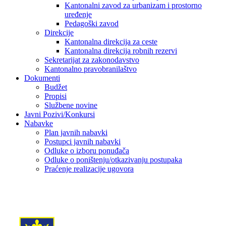
Kantonalni zavod za urbanizam i prostorno
uređenje
Pedagoški zavod
Direkcije
Kantonalna direkcija za ceste
Kantonalna direkcija robnih rezervi
Sekretarijat za zakonodavstvo
Kantonalno pravobranilaštvo
Dokumenti
Budžet
Propisi
Službene novine
Javni Pozivi/Konkursi
Nabavke
Plan javnih nabavki
Postupci javnih nabavki
Odluke o izboru ponuđača
Odluke o poništenju/otkazivanju postupaka
Praćenje realizacije ugovora