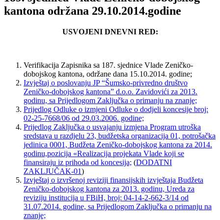
kantona održana 29.10.2014.godine
USVOJENI DNEVNI RED:
Verifikacija Zapisnika sa 187. sjednice Vlade Zeničko-
dobojskog kantona, održane dana 15.10.2014. godine;
Izvještaj o poslovanju JP “Šumsko-privredno društvo
Zeničko-dobojskog kantona” d.o.o. Zavidovići za 2013.
godinu, sa Prijedlogom Zaključka o primanju na znanje;
Prijedlog Odluke o izmjeni Odluke o dodjeli koncesije broj:
02-25-7668/06 od 29.03.2006. godine;
Prijedlog Zaključka o usvajanju izmjena Program utroška
sredstava u razdjelu 23, budžetska organizacija 01, potrošačka
jedinica 0001, Budžeta Zeničko-dobojskog kantona za 2014.
godinu,pozicija «Realizacija projekata Vlade koji se
finansiraju iz prihoda od koncesija;
(
DODATNI
ZAKLJUČAK-01
)
Izvještaj o izvršenoj reviziji finansijskih izvještaja Budžeta
Zeničko-dobojskog kantona za 2013. godinu, Ureda za
reviziju institucija u FBiH, broj: 04-14-2-662-3/14 od
31.07.2014. godine, sa Prijedlogom Zaključka o primanju na
znanje;