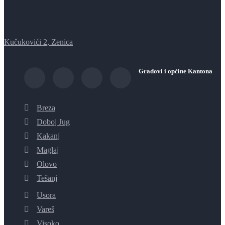
Kučukovići 2, Zenica
Gradovi i općine Kantona
Breza
Doboj Jug
Kakanj
Maglaj
Olovo
Tešanj
Usora
Vareš
Visoko