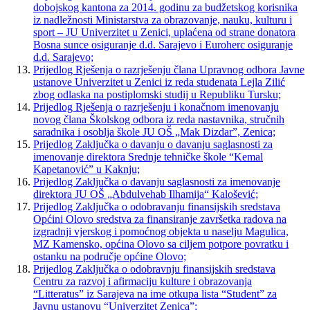
dobojskog kantona za 2014. godinu za budžetskog korisnika
iz nadležnosti Ministarstva za obrazovanje, nauku, kulturu i
sport – JU Univerzitet u Zenici, uplaćena od strane donatora
Bosna sunce osiguranje d.d. Sarajevo i Euroherc osiguranje
d.d. Sarajevo;
Prijedlog Rješenja o razrješenju člana Upravnog odbora Javne
ustanove Univerzitet u Zenici iz reda studenata Lejla Zilić
zbog odlaska na postiplomski studij u Republiku Tursku;
Prijedlog Rješenja o razrješenju i konačnom imenovanju
novog člana Školskog odbora iz reda nastavnika, stručnih
saradnika i osoblja škole JU OŠ „Mak Dizdar”, Zenica;
Prijedlog Zaključka o davanju o davanju saglasnosti za
imenovanje direktora Srednje tehničke škole “Kemal
Kapetanović” u Kaknju;
Prijedlog Zaključka o davanju saglasnosti za imenovanje
direktora JU OŠ „Abdulvehab Ilhamija“ Kalošević;
Prijedlog Zaključka o odobravanju finansijskih sredstava
Općini Olovo sredstva za finansiranje završetka radova na
izgradnji vjerskog i pomoćnog objekta u naselju Magulica,
MZ Kamensko, općina Olovo sa ciljem potpore povratku i
ostanku na područje općine Olovo;
Prijedlog Zaključka o odobravnju finansijskih sredstava
Centru za razvoj i afirmaciju kulture i obrazovanja
“Litteratus” iz Sarajeva na ime otkupa lista “Student” za
Javnu ustanovu “Univerzitet Zenica”;