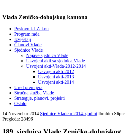
Vlada Zeničko-dobojskog kantona
Poslovnik i Zakon
Program rada
Izvještaji
Članovi Vlade
Sjednice Vlade
Najave sjednica Vlade
Usvojeni akti sa sjednica Vlade
Usvojeni akti-Vlada-2012-2014
Usvojeni akti-2012
Usvojeni akti-2013
Usvojeni akti-2014
Ured premijera
Stručna služba Vlade
Strategije, planovi, projekti
Ostalo
14 Novembar 2014
Sjednice Vlade u 2014. godini
Ibrahim Slipic
Pregleda: 28496
189. sjednica Vlade Zeničko-dobojskog