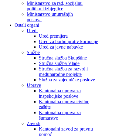
Ministarstvo za rad, socijalnu
politiku i izbjeglice
Ministarstvo unutrašnjih
poslova
Ostali organi
Uredi
Ured premijera
Ured za borbu protiv korupcije
Ured za javne nabavke
Službe
Stručna služba Skupštine
Stručna služba Vlade
Stručna služba za razvoj i
međunarodne projekte
Služba za zajedničke poslove
Uprave
Kantonalna uprava za
inspekcijske poslove
Kantonalna uprava civilne
zaštite
Kantonalna uprava za
šumarstvo
Zavodi
Kantonalni zavod za pravnu
pomoć