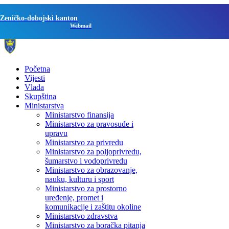
Zeničko-dobojski kanton
Webmail
Početna
Vijesti
Vlada
Skupština
Ministarstva
Ministarstvo finansija
Ministarstvo za pravosuđe i
upravu
Ministarstvo za privredu
Ministarstvo za poljoprivredu,
šumarstvo i vodoprivredu
Ministarstvo za obrazovanje,
nauku, kulturu i sport
Ministarstvo za prostorno
uređenje, promet i
komunikacije i zaštitu okoline
Ministarstvo zdravstva
Ministarstvo za boračka pitanja