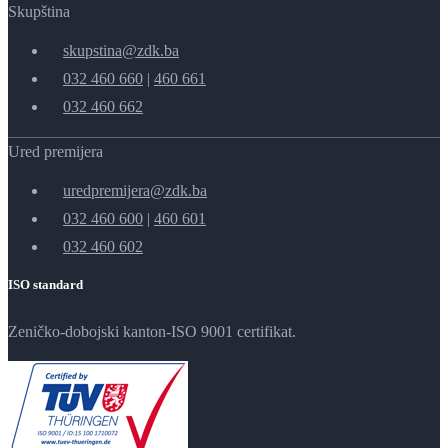
Skupština
skupstina@zdk.ba
032 460 660
|
460 661
032 460 662
Ured premijera
uredpremijera@zdk.ba
032 460 600
|
460 601
032 460 602
ISO standard
Zeničko-dobojski kanton-ISO 9001 certifikat.