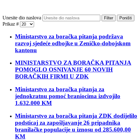
Unesite dio naslova
Filter
Poništi
Prikaz #
Ministarstvo za boračka pitanja podržava
razvoj sjedeće odbojke u Zeničko-dobojskom
kantonu
MINISTARSTVO ZA BORAČKA PITANJA
POMOGLO OSNIVANJE 60 NOVIH
BORAČKIH FIRMI U ZDK
Ministarstvo za boračka pitanja za
jednokratnu pomoć braniocima izdvojilo
1.632.000 KM
Ministarstvo za boračka pitanja ZDK dodijelilo
podsticaj za zapošljavanje 26 pripadnika
branilačke populacije u iznosu od 285.600,00
KM