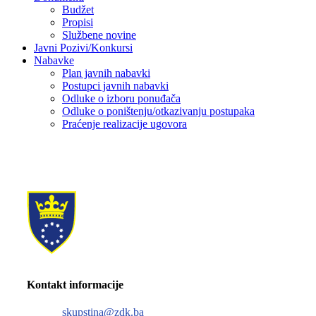
Budžet
Propisi
Službene novine
Javni Pozivi/Konkursi
Nabavke
Plan javnih nabavki
Postupci javnih nabavki
Odluke o izboru ponuđača
Odluke o poništenju/otkazivanju postupaka
Praćenje realizacije ugovora
Kontakt informacije
skupstina@zdk.ba