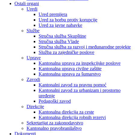
Ostali organi
Uredi
Ured premijera
Ured za borbu protiv korupcije
Ured za javne nabavke
Službe
Stručna služba Skupštine
Stručna služba Vlade
Stručna služba za razvoj i međunarodne projekte
Služba za zajedničke poslove
Uprave
Kantonalna uprava za inspekcijske poslove
Kantonalna uprava civilne zaštite
Kantonalna uprava za šumarstvo
Zavodi
Kantonalni zavod za pravnu pomoć
Kantonalni zavod za urbanizam i prostorno
uređenje
Pedagoški zavod
Direkcije
Kantonalna direkcija za ceste
Kantonalna direkcija robnih rezervi
Sekretarijat za zakonodavstvo
Kantonalno pravobranilaštvo
Dokumenti