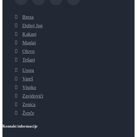
Breza
Doboj Jug
Kakanj
Maglaj
Olovo
Tešanj
Usora
Vareš
Visoko
Zavidovići
Zenica
Žepče
Kontakt informacije