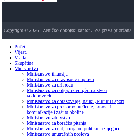
Copyright © 2026 - Zeničko-dobojski kanton. Sva prava pridržana.
Početna
Vijesti
Vlada
Skupština
Ministarstva
Ministarstvo finansija
Ministarstvo za pravosuđe i upravu
Ministarstvo za privredu
Ministarstvo za poljoprivredu, šumarstvo i
vodoprivredu
Ministarstvo za obrazovanje, nauku, kulturu i sport
Ministarstvo za prostorno uređenje, promet i
komunikacije i zaštitu okoline
Ministarstvo zdravstva
Ministarstvo za boračka pitanja
Ministarstvo za rad, socijalnu politiku i izbjeglice
Ministarstvo unutrašnjih poslova