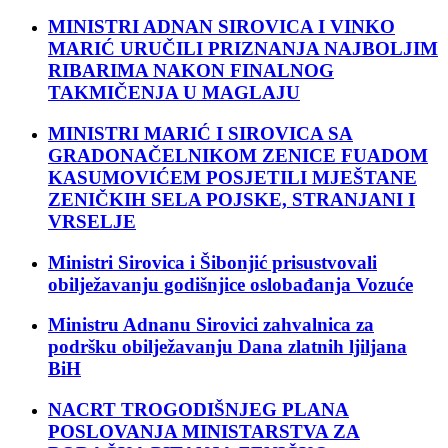
MINISTRI ADNAN SIROVICA I VINKO
MARIĆ URUČILI PRIZNANJA NAJBOLJIM
RIBARIMA NAKON FINALNOG
TAKMIČENJA U MAGLAJU
MINISTRI MARIĆ I SIROVICA SA
GRADONAČELNIKOM ZENICE FUADOM
KASUMOVIĆEM POSJETILI MJEŠTANE
ZENIČKIH SELA POJSKE, STRANJANI I
VRSELJE
Ministri Sirovica i Šibonjić prisustvovali
obilježavanju godišnjice oslobađanja Vozuće
Ministru Adnanu Sirovici zahvalnica za
podršku obilježavanju Dana zlatnih ljiljana
BiH
NACRT TROGODIŠNJEG PLANA
POSLOVANJA MINISTARSTVA ZA