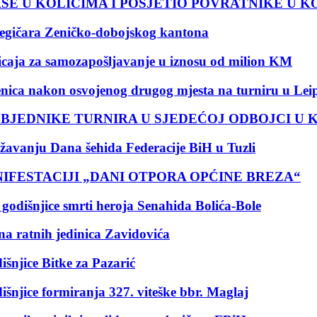
E U KOLICIMA I POSJETIO POVRATNIKE U K
legičara Zeničko-dobojskog kantona
ticaja za samozapošljavanje u iznosu od milion KM
nica nakon osvojenog drugog mjesta na turniru u Lei
OBJEDNIKE TURNIRA U SJEDEĆOJ ODBOJCI U 
ežavanju Dana šehida Federacije BiH u Tuzli
IFESTACIJI „DANI OTPORA OPĆINE BREZA“
 godišnjice smrti heroja Senahida Bolića-Bole
na ratnih jedinica Zavidovića
išnjice Bitke za Pazarić
išnjice formiranja 327. viteške bbr. Maglaj