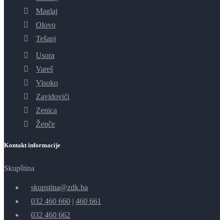
Maglaj
Olovo
Tešanj
Usora
Vareš
Visoko
Zavidovići
Zenica
Žepče
Kontakt informacije
Skupština
skupstina@zdk.ba
032 460 660
|
460 661
032 460 662