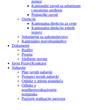
pomoć
Kantonalni zavod za urbanizam
i prostorno uređenje
Pedagoški zavod
Direkcije
Kantonalna direkcija za ceste
Kantonalna direkcija robnih
rezervi
Sekretarijat za zakonodavstvo
Kantonalno pravobranilaštvo
Dokumenti
Budžet
Propisi
Službene novine
Javni Pozivi/Konkursi
Nabavke
Plan javnih nabavki
Postupci javnih nabavki
Odluke o izboru ponuđača
Odluke o
poništenju/otkazivanju
postupaka
Praćenje realizacije ugovora