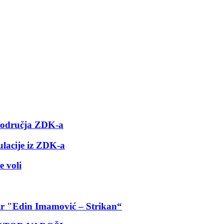
 područja ZDK-a
ulacije iz ZDK-a
e voli
nir "Edin Imamović – Strikan“