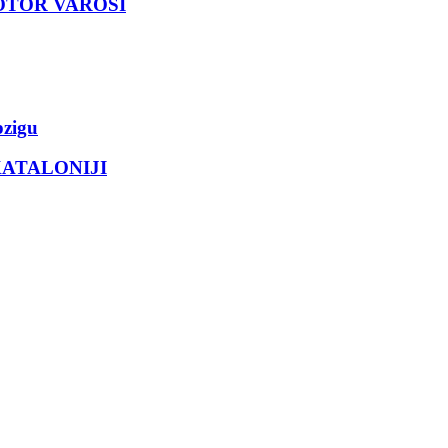
OTOR VAROŠI
pzigu
KATALONIJI