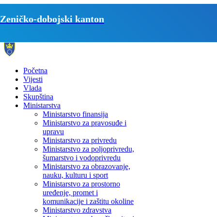
Zeničko-dobojski kanton
Početna
Vijesti
Vlada
Skupština
Ministarstva
Ministarstvo finansija
Ministarstvo za pravosuđe i
upravu
Ministarstvo za privredu
Ministarstvo za poljoprivredu,
šumarstvo i vodoprivredu
Ministarstvo za obrazovanje,
nauku, kulturu i sport
Ministarstvo za prostorno
uređenje, promet i
komunikacije i zaštitu okoline
Ministarstvo zdravstva