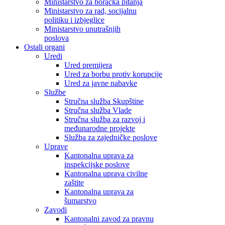
Ministarstvo za boračka pitanja
Ministarstvo za rad, socijalnu
politiku i izbjeglice
Ministarstvo unutrašnjih
poslova
Ostali organi
Uredi
Ured premijera
Ured za borbu protiv korupcije
Ured za javne nabavke
Službe
Stručna služba Skupštine
Stručna služba Vlade
Stručna služba za razvoj i
međunarodne projekte
Služba za zajedničke poslove
Uprave
Kantonalna uprava za
inspekcijske poslove
Kantonalna uprava civilne
zaštite
Kantonalna uprava za
šumarstvo
Zavodi
Kantonalni zavod za pravnu