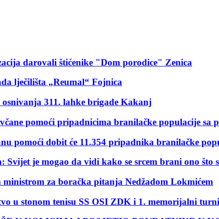
izacija darovali štićenike "Dom porodice" Zenica
da lječilišta „Reumal“ Fojnica
ce osnivanja 311. lahke brigade Kakanj
novčane pomoći pripadnicima branilačke populacije sa
anu pomoći dobit će 11.354 pripadnika branilačke pop
: Svijet je mogao da vidi kako se srcem brani ono što s
nim ministrom za boračka pitanja Nedžadom Lokmićem
stvo u stonom tenisu SS OSI ZDK i 1. memorijalni tur