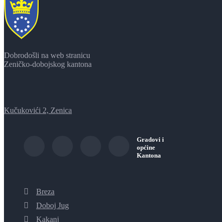
Dobrodošli na web stranicu
Zeničko-dobojskog kantona
Kučukovići 2, Zenica
Gradovi i
općine
Kantona
Breza
Doboj Jug
Kakanj