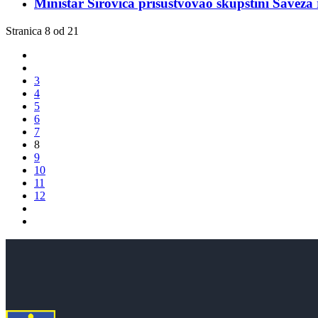
Ministar Sirovica prisustvovao skupštini Saveza
Stranica 8 od 21
3
4
5
6
7
8
9
10
11
12