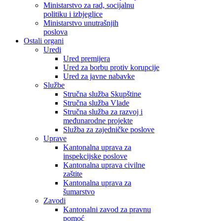
Ministarstvo za rad, socijalnu
politiku i izbjeglice
Ministarstvo unutrašnjih
poslova
Ostali organi
Uredi
Ured premijera
Ured za borbu protiv korupcije
Ured za javne nabavke
Službe
Stručna služba Skupštine
Stručna služba Vlade
Stručna služba za razvoj i
međunarodne projekte
Služba za zajedničke poslove
Uprave
Kantonalna uprava za
inspekcijske poslove
Kantonalna uprava civilne
zaštite
Kantonalna uprava za
šumarstvo
Zavodi
Kantonalni zavod za pravnu
pomoć