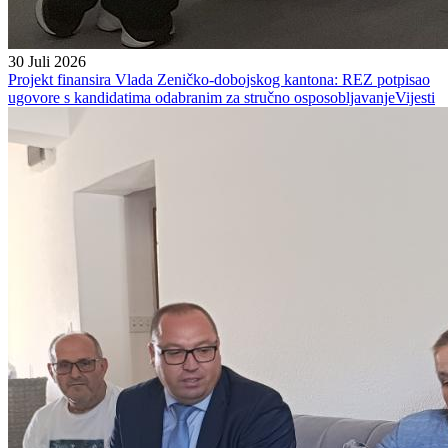
30 Juli 2026
Projekt finansira Vlada Zeničko-dobojskog kantona: REZ potpisao
ugovore s kandidatima odabranim za stručno osposobljavanje
Vijesti