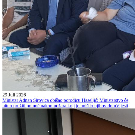
29 Juli 2026
Ministar Adnan Sirovica obišao porodicu Haseljić: Ministarstvo će
hitno pružiti pomoć nakon požara koji je uništio njihov dom
Vijesti