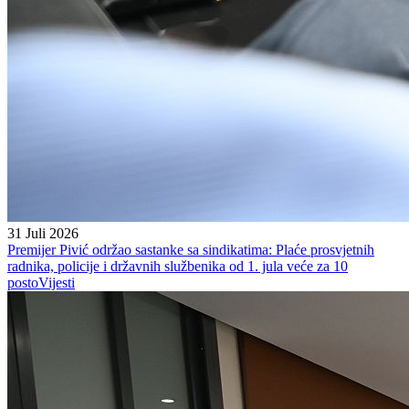
31 Juli 2026
Premijer Pivić održao sastanke sa sindikatima: Plaće prosvjetnih
radnika, policije i državnih službenika od 1. jula veće za 10
posto
Vijesti