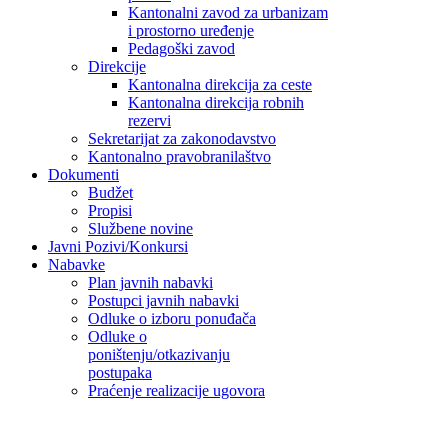
Kantonalni zavod za urbanizam
i prostorno uređenje
Pedagoški zavod
Direkcije
Kantonalna direkcija za ceste
Kantonalna direkcija robnih
rezervi
Sekretarijat za zakonodavstvo
Kantonalno pravobranilaštvo
Dokumenti
Budžet
Propisi
Službene novine
Javni Pozivi/Konkursi
Nabavke
Plan javnih nabavki
Postupci javnih nabavki
Odluke o izboru ponuđača
Odluke o
poništenju/otkazivanju
postupaka
Praćenje realizacije ugovora