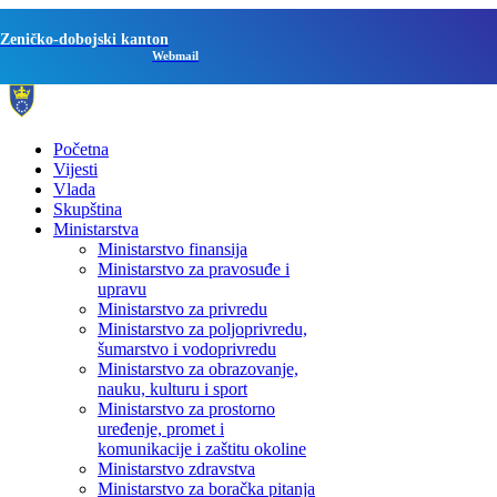
Zeničko-dobojski kanton
Webmail
Početna
Vijesti
Vlada
Skupština
Ministarstva
Ministarstvo finansija
Ministarstvo za pravosuđe i
upravu
Ministarstvo za privredu
Ministarstvo za poljoprivredu,
šumarstvo i vodoprivredu
Ministarstvo za obrazovanje,
nauku, kulturu i sport
Ministarstvo za prostorno
uređenje, promet i
komunikacije i zaštitu okoline
Ministarstvo zdravstva
Ministarstvo za boračka pitanja